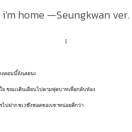
i'm home —Seungkwan ver.
I
้องตอนนี้จังเลยนะ
นใจ ขณะเดินเลียบไปตามฟุตบาทเพื่อกลับห้อง
รไปฝาก
ชเวซึงชอลของเขา
หน่อยดีกว่า