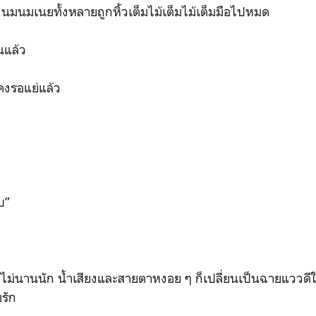
เนยทั้งหลายถูกหิ้วเต็มไม้เต็มไม้เต็มมือไปหมด
แล้ว
รอแย่แล้ว
บ”
่นานนัก น้ำเสียงและสายตาหงอย ๆ ก็เปลี่ยนเป็นฉายแววดี
รัก