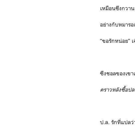
เหมือนซึงกวานจะเ
อย่างกับหมารอเจ
“ขอรักหน่อย” เจ้
ซึงชอลของเขาเป็
คราวหลังซื้อป
ป.ล. รักที่แปลว