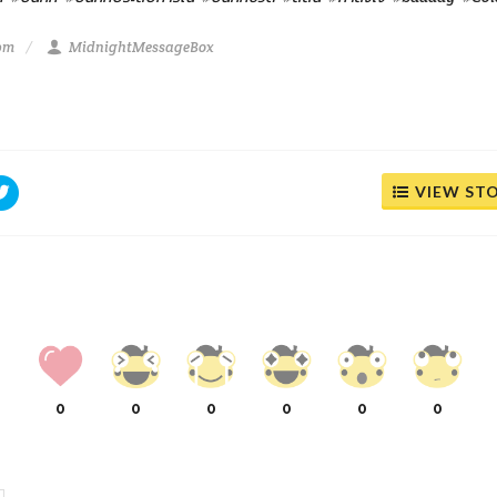
 pm
MidnightMessageBox
VIEW ST
0
0
0
0
0
0