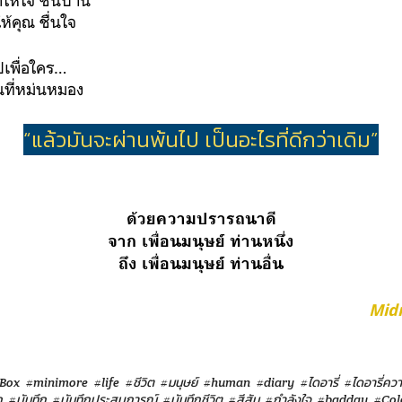
ให้ใจ ชื่นบาน
้คุณ ชื่นใจ
ปเพื่อใคร…
นที่หม่นหมอง
“แล้วมันจะผ่านพ้นไป เป็นอะไรที่ดีกว่าเดิม”
ด้วยความปรารถนาดี
จาก เพื่อนมนุษย์ ท่านหนึ่ง
ถึง เพื่อนมนุษย์ ท่านอื่น
Mid
Box
#minimore
#life
#ชีวิต
#มนุษย์
#human
#diary
#ไดอารี่
#ไดอารี่ควา
ก
#บันทึก
#บันทึกประสบการณ์
#บันทึกชีวิต
#สีสัน
#กำลังใจ
#badday
#Col