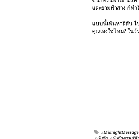
ขนาดวันฟ้าใส นั้นทำ
และยามฟ้าสาง ก็ทำให
แบบนี้เฟ้นหาสีสัน ไ
คุณเองใช่ไหม? ในวั
#MidnightMessage
#บันทึก
#บันทึกความรู้สึ