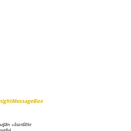
nightMessageBox
มรู้สึก
#ไดอารี่ชีวิต
ourful