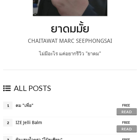
ยาดมมั้ย
CHAITAWAT MARC SEEPHONGSAI
ไม่มีอะไร แค่อยากรีวิว "ยาดม"
ALL POSTS
ดม "เพื่อ"
1
FREE
READ
IZE Jelli Balm
2
FREE
READ
พิมเสนน้ำตรา "โป๊ยเซียน"
3
FREE