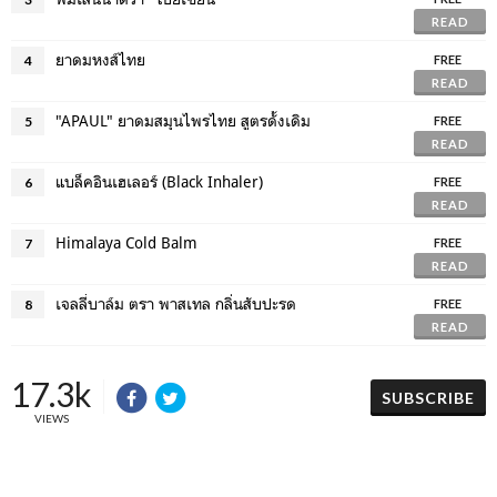
READ
ยาดมหงส์ไทย
4
FREE
READ
"APAUL" ยาดมสมุนไพรไทย สูตรดั้งเดิม
5
FREE
READ
แบล็คอินเฮเลอร์ (Black Inhaler)
6
FREE
READ
Himalaya Cold Balm
7
FREE
READ
เจลลี่บาล์ม ตรา พาสเทล กลิ่นสับปะรด
8
FREE
READ
17.3k
SUBSCRIBE
VIEWS