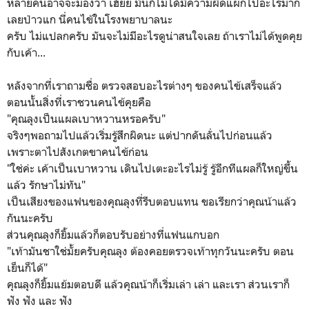
หลายคนอาจจะมองว่า เฮ้ยย มันก็ไม่ได้มีความผิดแผกไปอะไรมาก
เลยป่าวแก นี่คนไข้ในโรงพยาบาลนะ
ครับ ไม่แปลกครับ มันจะไม่มีอะไรดูน่าสนใจเลย ถ้าเราไม่ได้พูดคุย
กับเค้า...
หลังจากที่เราถามชื่อ ตรวจสอบอะไรต่างๆ ของคนไข้เสร็จแล้ว
ตอนนั้นสิ่งที่เราชวนคนไข้คุยคือ
"คุณลุงเป็นแผลเบาหวานหรอครับ"
จริงๆพอถามไปแล้วเริ่มรู้สึกผิดนะ แต่ปากดันลั่นไปก่อนแล้ว
เพราะตาไปสังเกตขาคนไข้ก่อน
"ใช่ค่ะ เค้าเป็นเบาหวาน เดินไปเตะอะไรไม่รู้ รู้อีกทีแผลก็ใหญ่ขึ้น
แล้ว รักษาไม่ทัน"
เป็นเสียงของแฟนของคุณลุงที่รีบตอบแทน ขอเรียกว่าคุณน้าแล้ว
กันนะครับ
ส่วนคุณลุงก็ยิ้มแล้วก็ตอบรับอย่างที่แฟนแกบอก
"เท้ามันชาใช่มั้ยครับคุณลุง ต้องคอยตรวจเท้าทุกวันนะครับ ตอน
เย็นก็ได้"
คุณลุงก็ยิ้มแย้มตอบดี แล้วคุณน้าก็เริ่มเล่า เล่า และเรา ส่วนเราก็
ฟัง ฟัง และ ฟัง