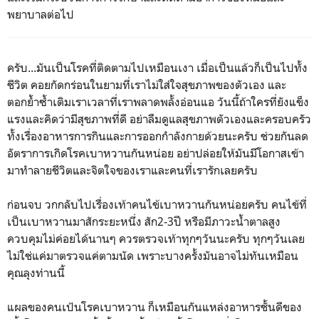
พยาบาลต่อไป
ครับ...มันเป็นโรคที่ติดตามไปเหมือนเงา เมื่อเป็นแล้วก็เป็นไปทั้ง
ชีวิต คอยกัดกร่อนในยามที่เราไม่ใส่ใจสุขภาพของตัวเอง และ
ตอกย้ำซ้ำเติมเราเวลาที่เราพลาดพลั้งอ่อนแอ วันนี้ถ้าใครที่ยังแข็ง
แรงและคิดว่ามีสุขภาพที่ดี อย่าลืมดูแลสุขภาพตัวเองและครอบครัว
ทั้งเรื่องอาหารการกินและการออกกำลังกายด้วยนะครับ ช่วยกันลด
อัตราการเกิดโรคเบาหวานกันหน่อย อย่าปล่อยให้มันมีโอกาสเข้า
มาทำลายชีวิตและจิตใจของเราและคนที่เรารักเลยครับ
ก่อนจบ วกกลับไปเรื่องเท้าคนไข้เบาหวานกันหน่อยครับ คนไข้ที่
เป็นเบาหวานมาสักระยะหนึ่ง สัก2-3ปี หรือมีภาวะน้ำตาลสูง
ควบคุมไม่ค่อยได้นานๆ ควรตรวจเท้าทุกๆวันนะครับ ทุกๆวันเลย
ไม่ใช่แค่มาตรวจแค่ตามนัด เพราะบางครั้งมันอาจไม่ทันเหมือน
คุณลุงท่านนี้
แผลของคนเป้นโรคเบาหวาน ก็เหมือนกันแหล่งอาหารชั้นดีของ