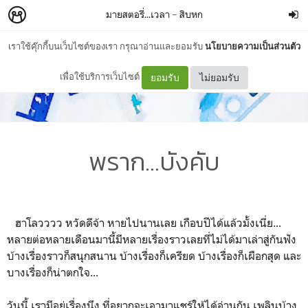
มายสตอรี่...เวลา
–
สิบหก
เราใช้คุ๊กกี้บนเว็บไซต์ของเรา กรุณาอ่านและยอมรับ
นโยบายความเป็นส่วนตัว
เพื่อใช้บริการเว็บไซต์
ยอมรับ
ไม่ยอมรับ
พราก...บังคับ
ฮาโลวววว หวัดดีจ้า หายไปนานเลย เกือบปีได้แล้วมั้งเนี่ย...
หลายต่อหลายเดือนมานี้มีหลายเรื่องราวเลยที่ไม่ได้มาเล่าสู่กันฟัง
บ้างเรื่องราวก็สนุกสนาน บ้างเรื่องก็เครียด บ้างเรื่องก็เผือกสุด และ
บางเรื่องก็น่าตกใจ...
วันนี้ เรามีอยู่เรื่องนึง ที่อยากจะเอามาแชร์ให้ได้อ่านกัน เพลินบ้าง