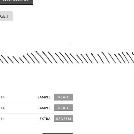
GET
014
SAMPLE
READ
014
SAMPLE
READ
014
EXTRA
REDEEM