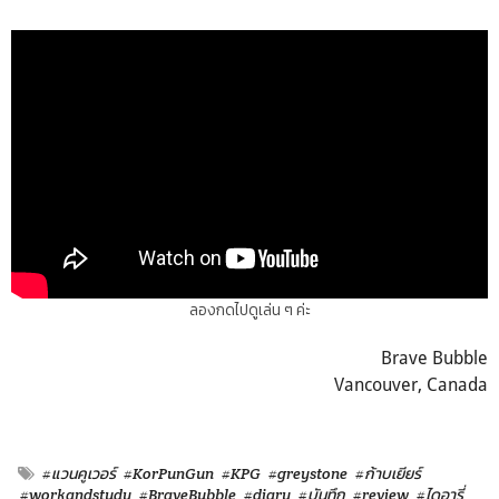
ลองกดไปดูเล่น ๆ ค่ะ
Brave Bubble
Vancouver, Canada
#แวนคูเวอร์
#KorPunGun
#KPG
#greystone
#ก้าบเยียร์
#workandstudy
#BraveBubble
#diary
#บันทึก
#review
#ไดอารี่