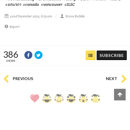
#แคนาดา
#canada
#vancouver
#ILSC
22nd December 2022, 6:03 am
Brave Bubble
Report
386
SUBSCRIBE
VIEWS
PREVIOUS
NEXT
1
0
0
0
0
0