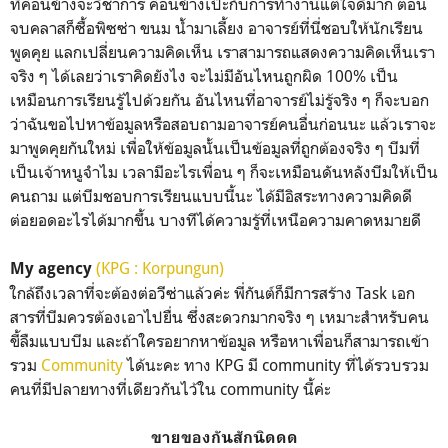
ที่ค่อนข้างจะวิชาการ ค่อนข้างเป๊ะกับการทำงานแต่ใจดีมาก ตอน
จบคลาสก็ซื้อพิซซ่า ขนม น้ำมาเลี้ยง อาจารย์ที่นี่ชอบให้นักเรียน
พูดคุย แลกเปลี่ยนความคิดเห็น เราสามารถแสดงความคิดเห็นเรา
จริง ๆ ได้เลยว่าเราคิดยังไง จะไม่มีอันไหนถูกผิด 100% เป็น
เหมือนการเรียนรู้ไปด้วยกัน อันไหนที่อาจารย์ไม่รู้จริง ๆ ก็จะบอก
ว่าฉันขอไปหาข้อมูลหรือสอบถามอาจารย์คนอื่นก่อนนะ แล้วเราจะ
มาพูดคุยกันใหม่ เพื่อให้ข้อมูลนั้นเป็นข้อมูลที่ถูกต้องจริง ๆ บีมที่
เป็นเจ้าหนูจำไม เวลามีอะไรเพื่อน ๆ ก็จะเหมือนดันหลังบีมให้เป็น
คนถาม แต่บีมชอบการเรียนแบบนี้นะ ได้มีอิสระทางความคิดดี
ต่อยอดอะไรได้มากขึ้น บางทีได้ความรู้ที่เหนือความคาดหมายดี
(KPG : Korpungun)
My agency
ใกล้ถึงเวลาที่จะต้องต่อวีซ่าแล้วค่ะ พี่กันต์ก็มีการสร้าง Task เอก
สารที่บีมควรต้องเอาไปยื่น ซึ่งสะดวกมากจริง ๆ เหมาะสำหรับคน
ขี้ลืมแบบบีม และถ้าใครอยากหาข้อมูล หรือหาเพื่อนก็สามารถเข้า
รวม
Community
ได้นะคะ ทาง KPG มี community ที่ได้รวบรวม
คนที่มีปลายทางที่เดียวกันไว้ใน community นี้ค่ะ
ขายของกันสักนิดดด