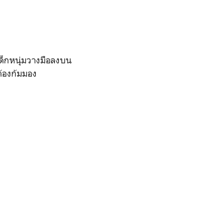
เด็กหนุ่มวางมือลงบน
ต้องก้มมอง