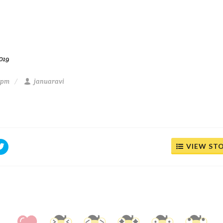
019
1 pm
januaravi
VIEW ST