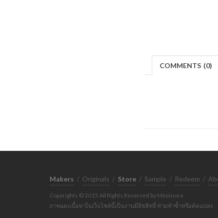
COMMENTS
(
0)
Makers
/
Originals
/
Store
/
Sample
/
Redeem
/
Ab
Copyrights © 2015 All Rights Reserved by Minimore
ภาพและเนื้อหาในเว็บไซต์นี้เป็นงานมีลิขสิทธิ์ ห้ามทำซ้ำหรือดัดแปลง