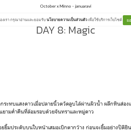
October x Minno
–
januaravi
ต์ของเรา กรุณาอ่านและยอมรับ
นโยบายความเป็นส่วนตัว
เพื่อใช้บริการเว็บไซต์
ยอ
DAY 8: Magic
กระทบแสงดาวเมื่อปลายนิ้วตวัดลูบไล้ผ่านผิวน้ำ ผลึกหินส่องแสง
นยามค่ำคืนที่ล้อมรอบด้วยจันทราและหมู่ดาว
ีรอยยิ้มประดับบนใบหน้าเสมอเบิกตากว้าง ก่อนจะยิ้มอย่างปิติยิ