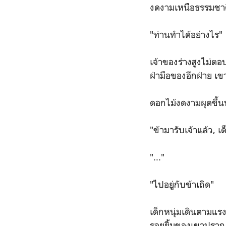
งดงามเหนือธรรมชาติ
"ท่านทำได้อย่างไร"
เจ้าของร่างสูงไม่ต
ฝ่ามือของอีกฝ่าย เข
ดอกไม้งดงามผุดขึ้น
"ข้ามารับเจ้าแล้ว, เด
"..."
"ไปอยู่กับข้าเถิด"
เด็กหนุ่มเดินตามแรง
รอยยิ้มของเขาปราก