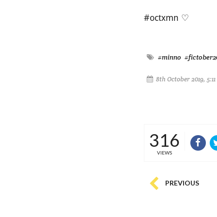
#octxmn ♡
#minno
#fictober2
8th October 2019, 5:1
316
VIEWS
PREVIOUS