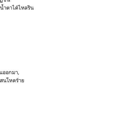
รน้ำตาได้ไหลริน
เดินออกมา,
แสนโหดร้าย