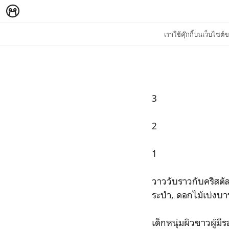
เราใช้คุ๊กกี้บนเว็บไซ
3
2
1
วาววับราวกับคริสตัล
ระบำ, ดอกไม้เบ่งบา
เด็กหนุ่มผิวขาวผู้ม