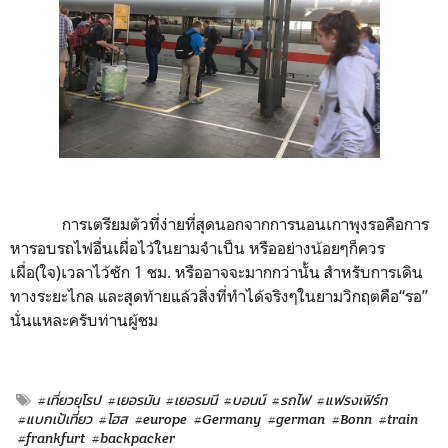
การเตรียมตัวที่ง่ายที่สุดนอกจากการนอนเกาพุงรอคือการ
หารอบรถไฟอื่นเผื่อไว้ในยามจำเป็น หรืออย่างน้อยๆก็ควร
เผื่อ(ใจ)เวลาไว้ซัก
1
ชม. หรืออาจจะมากกว่านั้น สำหรับการเดิน
ทางระยะไกล และสุดท้ายแล้วสิ่งที่ทำได้จริงๆในยามวิกฤตคือ“รอ”
นั่นแหละครับท่านผู้ชม
#เที่ยวยุโรป
#เยอรมัน
#เยอรมนี
#บอนน์
#รถไฟ
#แฟรงเฟิร์ท
#แบกเป้เที่ยว
#โฮส
#europe
#Germany
#german
#Bonn
#train
#frankfurt
#backpacker