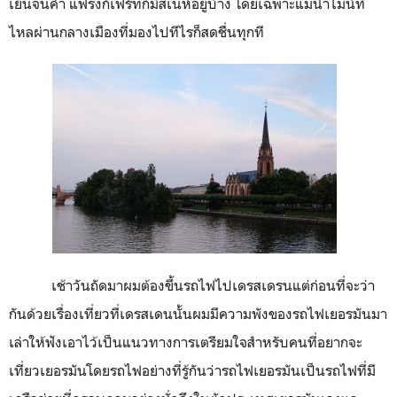
เย็นจนค่ำ แฟรงก์เฟิร์ทก็มีสเน่ห์อยู่บ้าง โดยเฉพาะแม่น้ำไมน์ที่
ไหลผ่านกลางเมืองที่มองไปทีไรก็สดชื่นทุกที
เช้าวันถัดมาผมต้องขึ้นรถไฟไปเดรสเดรนแต่ก่อนที่จะว่า
กันด้วยเรื่องเที่ยวที่เดรสเดนนั้นผมมีความพังของรถไฟเยอรมันมา
เล่าให้ฟังเอาไว้เป็นแนวทางการเตรียมใจสำหรับคนที่อยากจะ
เที่ยวเยอรมันโดยรถไฟอย่างที่รู้กันว่ารถไฟเยอรมันเป็นรถไฟที่มี