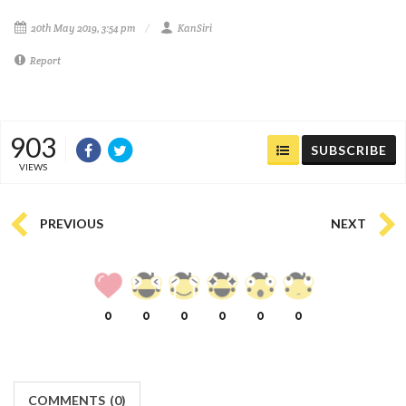
20th May 2019, 3:54 pm
KanSiri
Report
903
SUBSCRIBE
VIEWS
PREVIOUS
NEXT
0
0
0
0
0
0
COMMENTS
(
0)