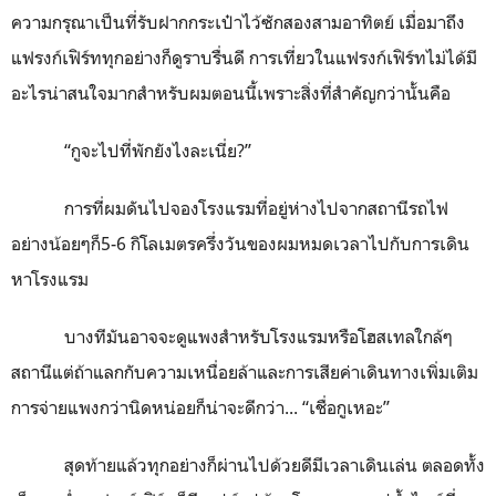
ความกรุณาเป็นที่รับฝากกระเป๋าไว้ซักสองสามอาทิตย์ เมื่อมาถึง
แฟรงก์เฟิร์ททุกอย่างก็ดูราบรื่นดี การเที่ยวในแฟรงก์เฟิร์ทไม่ได้มี
อะไรน่าสนใจมากสำหรับผมตอนนี้เพราะสิ่งที่สำคัญกว่านั้นคือ
“กูจะไปที่พักยังไงละเนี่ย
?
”
การที่ผมดันไปจองโรงแรมที่อยู่ห่างไปจากสถานีรถไฟ
อย่างน้อยๆก็
5-6
กิโลเมตรครึ่งวันของผมหมดเวลาไปกับการเดิน
หาโรงแรม
บางทีมันอาจจะดูแพงสำหรับโรงแรมหรือโฮสเทลใกล้ๆ
สถานีแต่ถ้าแลกกับความเหนื่อยล้าและการเสียค่าเดินทางเพิ่มเติม
การจ่ายแพงกว่านิดหน่อยก็น่าจะดีกว่า... “เชื่อกูเหอะ”
สุดท้ายแล้วทุกอย่างก็ผ่านไปด้วยดีมีเวลาเดินเล่น ตลอดทั้ง