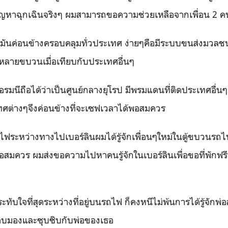
ปัญหาฉุกเฉินจริงๆ ผมสามารถขอความช่วยเหลือจากเพื่อน
2
คน
มันค่อนข้างครอบคลุมทั่วประเทศ ง่ายๆคือมีระบบขนส่งมวลชนท
ีหลายขบวนเมื่อเทียบกับประเทศอื่นๆ
รมนีถือได้ว่าเป็นศูนย์กลางยุโรป มีพรมแดนที่ติดประเทศอื่นๆ
ศต่างๆจึงค่อนข้างที่จะเซฟเวลาได้พอสมควร
ะหว่างทางไปเบอร์ลินผมได้รู้จักเพื่อนๆใหม่ในตู้ขบวนรถไฟ
มควร ผมส่งขอความไปหาคนรู้จักในเบอร์ลินเพื่อขอที่พักฟรีแล้
าประทับใจที่สุดระหว่างที่อยู่บนรถไฟ ก็คงหนีไม่พ้นการได้รู้จั
ยแอบมองและซุบซิบกับพ่อของเธอ