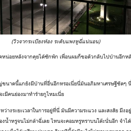
(วิวจากระเบียงห้อง ระดับแพงหูฉี่แน่นอน)
ิดหน่อยหลังจากคุยได้ซักพัก เพื่อนผมก็ขอตัวกลับไปบ้านอีกหล
ขนาดนี้แกยังมีบ้านที่อื่นอีกหรอเนี่ยนี่มันอภิมหาเศรษฐีชัดๆ นี่
ะมีคนย่องมาทำร้ายกูไหมเนี่ย
หว่างระยะเวลาในการอยู่ที่นี่ มันมีความระแวง และสงสัย มึงอ
้องน้ำหรูจนไม่กล้าฉี่เลย ไหนจะคอม
หรูหรา
บนโต๊ะนั่นอีก จำได