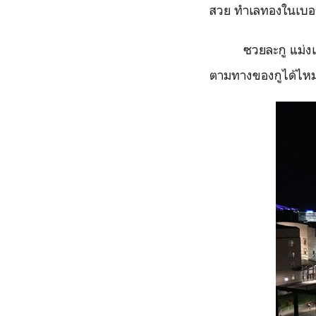
สวย ทำเลทองในเบอร์ล
ซวยละกู แม่ง
ตามทางของกูได้ไหม ท