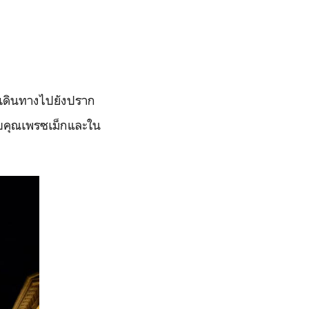
นเดินทางไปยังปราก
อบคุณเพรซเม็กและใน