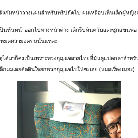
ังก้มหน้าวางแผนสำหรับทริปถัดไป ผมเหลือบเห็นเด็กผู้หญิงจ้
็นหันหน้าออกไปทางหน้าต่าง เด็กรีบหันควับและซุกแขนพ่อ ห
คงหมดความอดทนนั่นแหละ
ุได้มาก็คงเป็นเพราะพวงกุญแจลายไทยที่มันดูแปลกตาสำหรับค
ด็กผมเลยตัดสินใจยกพวกกุญแจไปให้ซะเลย (หมดเรื่องเนอะ)