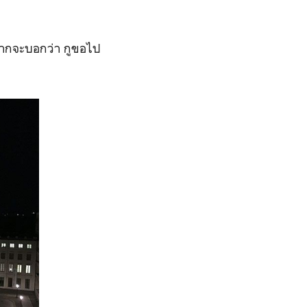
อยากจะบอกว่า กูขอไป