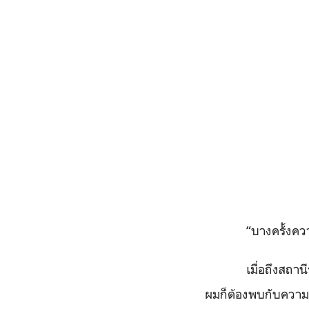
“บางครั้งควา
เมื่อถึงสถาน
ผมก็ต้องพบกับความตะล