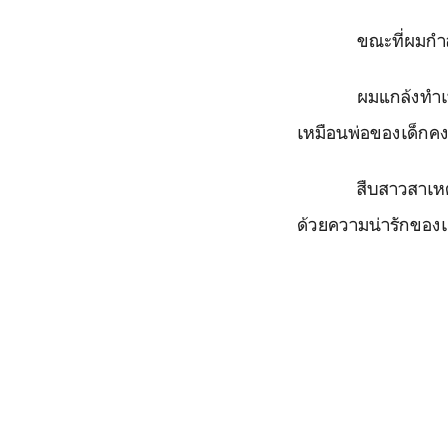
ขณะที่ผมกำล
ผมแกล้งทำเป
เหมือนพ่อของเด็ก
สืบสาวสาเหต
ด้วยความน่ารักของเ