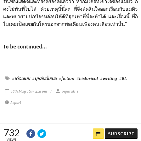
รณของเสด็จและทรงตรองดีแล้วว่า หากมีใครที่เข้าใจของแม่ผิว ก็
คงไม่พ้นพี่ไปได้ ด้วยเหตุนี้นี่ละ พี่จึงตัดสินใจออกเรือนกับแม่ผิว
และพยายามปกป้องหล่อนให้ดีที่สุดเท่าที่พี่จะทำได้ และเรื่องนี้ พี่ก็
ไม่เคยเปิดเผยกับใครนอกจากพ่อเดือนเพียงคนเดียวเท่านั้น”
To be continued...
#เดือนเมฆ
#บุหลันดั้นเมฆ
#fiction
#historical
#writing
#BL
26th May 2019, 4:21 pm
piyarak_s
Report
732
SUBSCRIBE
VIEWS