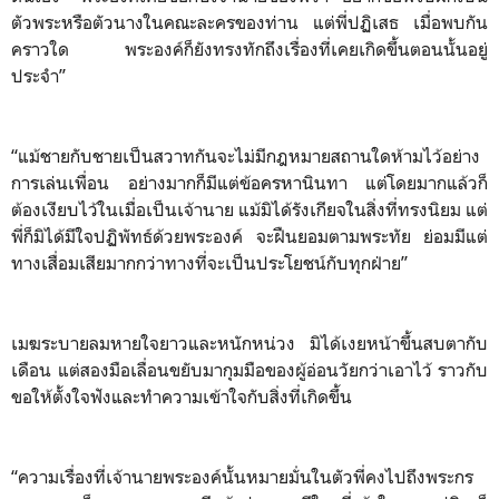
ตัวพระหรือตัวนางในคณะละครของท่าน แต่พี่ปฏิเสธ เมื่อพบกัน
คราวใด พระองค์ก็ยังทรงทักถึงเรื่องที่เคยเกิดขึ้นตอนนั้นอยู่
ประจำ”
“แม้ชายกับชายเป็นสวาทกันจะไม่มีกฎหมายสถานใดห้ามไว้อย่าง
การเล่นเพื่อน อย่างมากก็มีแต่ข้อครหานินทา แต่โดยมากแล้วก็
ต้องเงียบไว้ในเมื่อเป็นเจ้านาย แม้มิได้รังเกียจในสิ่งที่ทรงนิยม แต่
พี่ก็มิได้มีใจปฏิพัทธ์ด้วยพระองค์ จะฝืนยอมตามพระทัย ย่อมมีแต่
ทางเสื่อมเสียมากกว่าทางที่จะเป็นประโยชน์กับทุกฝ่าย”
เมฆระบายลมหายใจยาวและหนักหน่วง มิได้เงยหน้าขึ้นสบตากับ
เดือน แต่สองมือเลื่อนขยับมากุมมือของผู้อ่อนวัยกว่าเอาไว้ ราวกับ
ขอให้ตั้งใจฟังและทำความเข้าใจกับสิ่งที่เกิดขึ้น
“ความเรื่องที่เจ้านายพระองค์นั้นหมายมั่นในตัวพี่คงไปถึงพระกร