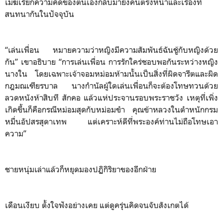
เมฆเรียกความคิดของตนเองกลับมายังคนตรงหน้าและเรื่องที่
สนทนากันในปัจจุบัน
“เล่นเพื่อน หมายความว่าหญิงมีความสัมพันธ์ฉันชู้กับหญิงด้วย
กัน” เขาอธิบาย “การเล่นเพื่อน การรักใคร่ชอบพอกันระหว่างหญิง
นางใน โดยเฉพาะเจ้าจอมหม่อมห้ามนั้นเป็นสิ่งที่ผิดจารีตและผิด
กฎมณเฑียรบาล นางกำนัลผู้ใดเล่นเพื่อนก็จะต้องโทษทวนด้วย
ลวดหนังห้าสิบที สักคอ แล้วแห่ประจานรอบพระราชวัง เหตุที่เพิ่ง
เกิดขึ้นก็คือกรณีหม่อมสุดกับหม่อมขำ คุณข้าหลวงในตำหนักกรม
หมื่นอัปสรสุดาเทพ แต่เคราะห์ดีที่พระองค์ท่านไม่ถือโทษเอา
ความ”
ชายหนุ่มเล่าแล้วก็หยุดมองปฏิกิริยาของอีกฝ่าย
เดือนเงียบ ตั้งใจฟังอย่างเคย แต่ดูครุ่นคิดจนจับสังเกตได้