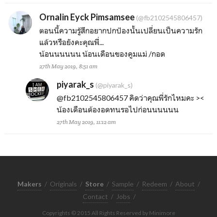
Ornalin Eyck Pimsamsee
(@fb2102545806457)
ตอนนี้ความรู้สึกอยากปกป้องนั้นเปลี่ยนเป็นความรัก
แล้วหรือยังคะคุณพี่...
น้อนนนนนน น้อนเดือนของคูมแม่ /กอด
27th May 2019, 8:51 am
piyarak_s
(@piyarak_s)
@fb2102545806457
คิดว่าคุณพี่รักไหมคะ ><
น้องเดือนต้องอดทนรอไปก่อนนนนนน
27th May 2019, 11:12 am
Makers
/
Originals
/
Store
/
Sample
/
Redeem
/
About
/
Contact
/
Jobs
/
Copyrights © 2015 All Rights Reserved by Minimore