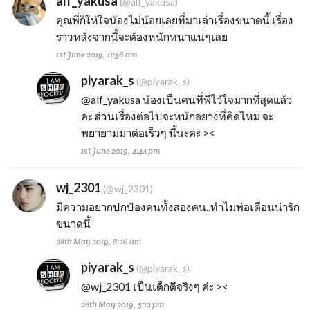
alf_yakusa
(@alf_yakusa)
คุณพี่ก็ให้ใจน้องไม่น้อยเลยที่มาเล่าเรื่องขนาดนี้ เรื่อง
ราวหลังจากนี้จะต้องหนักหนาแน่ๆเลย
1st June 2019, 11:36 am
piyarak_s
(@piyarak_s)
@alf_yakusa
น้องเป็นคนที่พี่ไว้ใจมากที่สุดแล้ว
ค่ะ ส่วนเรื่องต่อไปจะหนักอย่างที่คิดไหม จะ
พยายามมาต่อเร็วๆ นี้นะคะ ><
1st June 2019, 4:44 pm
wj_2301
(@wj_2301)
มีความอยากปกป้องคนทั้งสองคน..ทำไมพ่อเดือนน่ารัก
ขนาดนี้
28th May 2019, 8:26 am
piyarak_s
(@piyarak_s)
@wj_2301
เป็นเด็กดีจริงๆ ค่ะ ><
28th May 2019, 5:12 pm