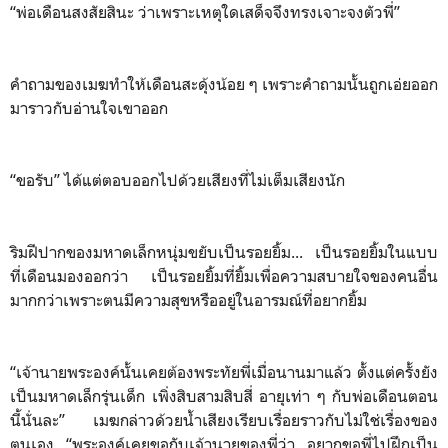
“พ่อเดือนสงสัยสินะ ว่าเพราะเหตุใดเสด็จจึงทรงเจาะจงตัวพี่”
คำถามของเมฆทำให้เดือนสะดุ้งน้อย ๆ เพราะคำถามนั้นถูกเอ่ยออก
มาราวกับอ่านใจเขาออก
“ขอรับ” ได้แต่ตอบออกไปด้วยเสียงที่ไม่เต็มเสียงนัก
ริมฝีปากของมหาดเล็กหนุ่มขยับเป็นรอยยิ้ม... เป็นรอยยิ้มในแบบ
ที่เดือนมองออกว่า เป็นรอยยิ้มที่ยิ้มเพื่อความสบายใจของคนอื่น
มากกว่าเพราะตนมีความสุขหรืออยู่ในอารมณ์ที่อยากยิ้ม
“เจ้านายพระองค์นั้นเคยต้องพระทัยพี่เมื่อนานมาแล้ว ตั้งแต่ครั้งยัง
เป็นมหาดเล็กรุ่นเด็ก เพิ่งสิบสามสิบสี่ อายุเท่า ๆ กับพ่อเดือนตอน
นี้นั่นละ” เมฆกล่าวด้วยน้ำเสียงเรียบเรื่อยราวกับไม่ใช่เรื่องของ
ตนเอง “พระองค์เคยขอกับเจ้านายของพี่ว่า อยากขอพี่ไปฝึกเป็น