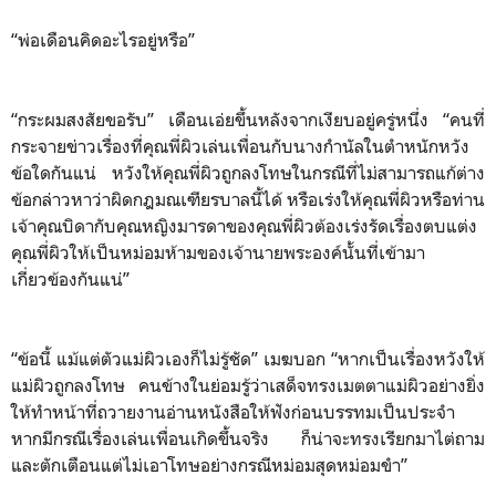
“พ่อเดือนคิดอะไรอยู่หรือ”
“กระผมสงสัยขอรับ” เดือนเอ่ยขึ้นหลังจากเงียบอยู่ครู่หนึ่ง “คนที่
กระจายข่าวเรื่องที่คุณพี่ผิวเล่นเพื่อนกับนางกำนัลในตำหนักหวัง
ข้อใดกันแน่ หวังให้คุณพี่ผิวถูกลงโทษในกรณีที่ไม่สามารถแก้ต่าง
ข้อกล่าวหาว่าผิดกฎมณเฑียรบาลนี้ได้ หรือเร่งให้คุณพี่ผิวหรือท่าน
เจ้าคุณบิดากับคุณหญิงมารดาของคุณพี่ผิวต้องเร่งรัดเรื่องตบแต่ง
คุณพี่ผิวให้เป็นหม่อมห้ามของเจ้านายพระองค์นั้นที่เข้ามา
เกี่ยวข้องกันแน่”
“ข้อนี้ แม้แต่ตัวแม่ผิวเองก็ไม่รู้ชัด” เมฆบอก “หากเป็นเรื่องหวังให้
แม่ผิวถูกลงโทษ คนข้างในย่อมรู้ว่าเสด็จทรงเมตตาแม่ผิวอย่างยิ่ง
ให้ทำหน้าที่ถวายงานอ่านหนังสือให้ฟังก่อนบรรทมเป็นประจำ
หากมีกรณีเรื่องเล่นเพื่อนเกิดขึ้นจริง ก็น่าจะทรงเรียกมาไต่ถาม
และตักเตือนแต่ไม่เอาโทษอย่างกรณีหม่อมสุดหม่อมขำ”