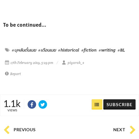
To be continued...
#บุหลันดั้นเมฆ
#เดือนเมฆ
#historical
#fiction
#writing
#BL
17th February 2019, 5:29 pm
piyarak_s
Report
1.1k
SUBSCRIBE
VIEWS
PREVIOUS
NEXT