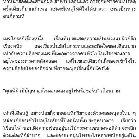
ทำหน้าสลดและสำนึกผิด สำหรับเดือนแล้ว การถูกพี่ชายคนโปรดดุ
ครั้งเดียวก็มากเกินพอ แม้จะมีเหตุให้ดีใจได้บ้างว่า เมฆเป็นห่วง
ตนก็ตามที
เมฆโกรธก็เรื่องหนึ่ง เรื่องที่เมฆแสดงความเป็นห่วงแม่ผิวก็อีก
เรื่องหนึ่ง สองเรื่องนั้นยังไม่กระทบและสะกิดใจของเดือนมาก
เท่ากับความคิดของเมฆที่แตกต่างจากคนทั่วไปในเรื่องของการ
อยู่ไฟของมารดาหลังคลอด แต่ในขณะเดียวกันก็พอจะเข้าใจใน
ความอึดอัดใจของอีกฝ่ายที่ยากจะพูดเรื่องนี้กับใครได้
“คุณพี่ผิวมีปัญหาอะไรตอนต้องอยู่ไฟหรือขอรับ” เดือนถาม
เท่าที่เดือนรู้ อย่างน้อยก็จากตอนที่ภริยาของด้วงคลอดบุตรใหม่ ๆ
หล่อนก็ต้องเข้าไปอยู่ในห้องที่ปิดสนิททั้งประตูหน้าต่าง เรียกว่า
‘เรือนไฟ’ นอนผิงความร้อนอยู่บนไม้กระดานขนาดพอดีตัว จะพลิก
ตัวแต่ละทีก็ลำบาก และต้องอบสมุนไพรอะไรหลายชนิดอยู่แต่ใน