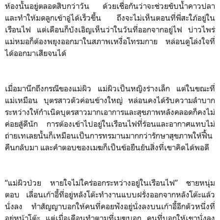
ห้องนั้นอยู่ตลอดสิบกว่าวัน ด้วยเชื่อกันว่าจะช่วยขับน้ำคาวปลา
และทำให้มดลูกเข้าอู่ได้เร็วขึ้น ถึงจะไม่เห็นตอนที่พี่สะใภ้อยู่ใน
เรือนไฟ แต่เดือนก็บังเอิญเห็นว่าในวันที่ออกจากอยู่ไฟ บ่าวไพร่
แม่หมอก็ต้องพยุงออกมาในสภาพเหงื่อโทรมกาย หล่อนดูโล่งใจที่
ได้ออกมาเสียจนได้
เมื่อมานึกถึงกรณีของแม่ผิว แม่ผิวเป็นหญิงร่างเล็ก แต่ในขณะที่
แม่เหมือน บุตรสาวตัวค่อนข้างใหญ่ หล่อนคงได้รับความลำบาก
ระหว่างให้กำเนิดบุตรสาวมากเอาการและสุขภาพหลังคลอดก็คงไม่
ค่อยสู้ดีนัก การต้องเข้าไปอยู่ในเรือนไฟที่ร้อนและอากาศแทบไม่
ถ่ายเทเลยนั้นก็เหมือนเป็นการทรมานมากกว่ารักษาสุขภาพให้ฟื้น
คืนกลับมา และคำตอบของเมฆก็เป็นข้อยืนยันสิ่งที่เขาคิดได้พอดี
“แม่ผิวป่วย หายใจไม่ใคร่ออกระหว่างอยู่ในเรือนไฟ” ชายหนุ่ม
ตอบ เลื่อนเก้าอี้ที่อยู่หลังโต๊ะทำงานแบบฝรั่งออกจากหลังโต๊ะแล้ว
นั่งลง ทำสัญญาบอกให้คนที่คอยฟังอยู่นั่งลงบนเก้าอี้อีกตัวหนึ่งที่
อยู่หน้าโต๊ะ แต่เมื่อเดือนทำตามที่เมฆบอก คนที่บอกให้เขานั่งลง