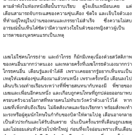
ตามลำพังในห้องหนังสือนั้นราบเรียบ ดูใจเย็นเหมือนเคย แต่
เดือนสามารถจับกระแสของความขุ่นเคือง ขัดใจ และเจ็บใจตัวเอง
ที่ห้ามผู้ใหญ่ในบ้านของตนและภรรยาไม่สำเร็จ ซึ่งความไม่สบ
อารมณ์นั้นเห็นได้ชัดว่ามีความห่วงใยในตัวของหญิงสาวผู้เป็น
มารดาของบุตรคนแรกเป็นเหตุ
เมฆไม่ใช่คนโกรธง่าย และถ้าโกรธ ก็มักมีเหตุเนื่องด้วยสวัสดิภาพ
ของคนอื่นมากกว่าตนเอง และหลายครั้งที่เมฆโกรธตัวเองมากกว่า
โกรธคนอื่น เดือนรู้และจำได้ดี เพราะเคยอยากรู้อยากเห็นจนเป็น
เหตุให้เมฆต้องขุ่นเคืองมาแล้วหนหนึ่ง เพราะครั้งหนึ่ง เดือนลงไป
เดินบริเวณท้ายเรือนระหว่างที่พี่ชายสนทนากับทองมี พี่ชายของ
เมฆและเพื่อนอีกคนหนึ่ง และเกือบถูกคนโทษที่ถูกปล่อยออกมาพบ
ครอบครัวฉวยโอกาสที่หลายคนไม่ทันระวังคว้าตัวเอาไว้ได้ หาก
เมฆที่เพิ่งกลับถึงเรือน ไม่ผิดสังเกตและร้องเรียกหา พร้อมสั่งพะทำ
มะรงหรือผู้คุมนักโทษในกำกับของบิดาให้ตามไปดู เดือนอาจกลาย
เป็นตัวประกันและได้รับอันตราย นั่นเป็นครั้งแรกที่เดือนถูกเมฆดุ
และไม่ยอมเล่นหัวด้วยไปพักใหญ่ ก่อนที่จะใจอ่อนเพราะเห็นเดือน