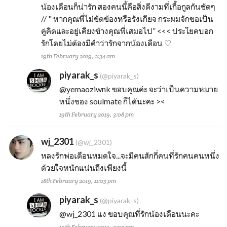
น้องเดือนก็น่ารัก สองคนนี้คือสิ่งดีงามที่เกื้อกูลกันชัดๆ
// " หากคุณพี่ไม่ขัดข้องหรือรังเกียจ กระผมจักขอเป็น
คู่คิดและอยู่เคียงข้างคุณพี่เสมอไป” <<< ประโยคบอก
รักโดยไม่ต้องมีคำว่ารักจากน้องเดือน ♡
19th February 2019, 2:34 am
piyarak_s
(@piyarak_s)
@yemaoziwnk
ขอบคุณค่ะ จะว่าเป็นความหมาย
หนึ่งของ soulmate ก็ได้นะคะ ><
19th February 2019, 3:08 pm
wj_2301
(@wj_2301)
หลงรักพ่อเดือนหมดใจ...จะมีคนสักกี่คนที่รักคนคนหนึ่ง
ด้วยใจหนักแน่นถึงเพียงนี้
18th February 2019, 11:03 pm
piyarak_s
(@piyarak_s)
@wj_2301
แง ขอบคุณที่รักน้องเดือนนะคะ
19th February 2019, 3:07 pm