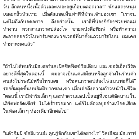
วัน อีกคนหนึ่งเนื้อตัวเลอะเทอะอยู่เกือบตลอดเวลา” นักแสดงหนุ่ม
เฉลยกลั้วหัวเราะ เมื่อสังเกตเห็นท่าทีที่ข้าพเจ้ามองเขา “เราจน
แต่ไม่ถึงกับอดอยาก ถึงอย่างนั้น เราสี่พี่น้องก็ต้องช่วยพ่อแม่
ทำงาน พวกงานกวาดปล่องไฟ ขายหนังสือพิมพ์ หรือทำความ
สะอาดคอกวัวในฟาร์มของพวกเวลส์ที่มาตั้งแถวมาริลโบน ผมเคย
ทำมาหมดแล้ว”
“ถ้าไม่ได้พบกับมิสเตอร์และมิสซิสฟิตซ์วิลเลียม และเซอร์เอ็ดเวิร์ด
อย่างดีที่สุดในตอนนี้ ผมอาจเป็นแค่เสมียนหรือลูกจ้างในร้านค้า
คนส่งไปรษณีย์หรือโทรเลข หรือคนกวาดปล่องไฟแบบพ่อก็ได้”
รอยยิ้มผุดขึ้นบนริมฝีปากของเขา เมื่อเอ่ยถึงความก้าวหน้าในชีวิต
“ตอนนี้ เรามีฟาร์มเล็ก ๆ และทำสวนแอปเปิ้ลอยู่ที่เซนต์อัลบาน ใน
เฮิร์ตฟอร์ดเชียร์ ไม่ได้ร่ำรวยมาก แต่ก็ไม่ต้องอยู่อย่างเบียดเสียด
ในห้องเล็ก ๆ ห้องเดียวอีกต่อไป”
“แล้วจิมมี่ ซัลลิแวนล่ะ คุณรู้จักกับเขาได้อย่างไร” วิลเลียม มัสเกรฟ