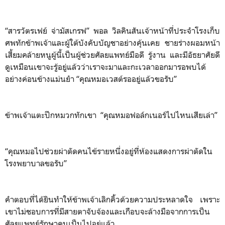
“สารวัตรเฟย์ จ่ามัสเกรฟ” พอล วิลคินสันเจ้าหน้าที่ประจำโรงเก็บ
ศพทักข้าพเจ้าและผู้ใต้บังคับบัญชาอย่างคุ้นเคย ชายร่างผอมหน้า
เสี้ยมคล้ายหนูผู้นี้เป็นผู้ช่วยศัลยแพทย์มือดี รู้งาน และมีอัธยาศัยดี
ดูเหมือนเขาจะรู้อยู่แล้วว่าเราจะมาและกะเวลาออกมารอพบได้
อย่างค่อนข้างแม่นยำ “คุณหมอเวสต์รออยู่แล้วขอรับ”
ข้าพเจ้าแตะปีกหมวกทักเขา “คุณหมอฟอล์กเนอร์ไปไหนเสียเล่า”
“คุณหมอไปช่วยผ่าตัดคนไข้รายหนึ่งอยู่ที่ห้องแสดงการผ่าตัดใน
โรงพยาบาลขอรับ”
คำตอบที่ได้ยินทำให้ข้าพเจ้าเลิกคิ้วด้วยความประหลาดใจ เพราะ
เขาไม่ชอบการที่มีสายตาจับจ้องและเกือบจะล้างมือจากการเป็น
ศัลยแพทย์รักษาคนเป็นไปอยู่แล้ว