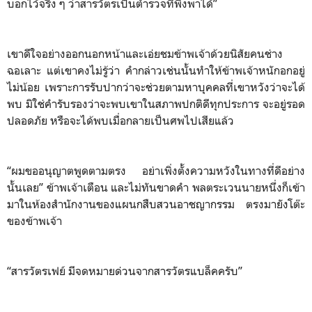
บอกไว้จริง ๆ ว่าสารวัตรเป็นตำรวจที่พึ่งพาได้”
เขาดีใจอย่างออกนอกหน้าและเอ่ยชมข้าพเจ้าด้วยนิสัยคนช่าง
ฉอเลาะ แต่เขาคงไม่รู้ว่า คำกล่าวเช่นนั้นทำให้ข้าพเจ้าหนักอกอยู่
ไม่น้อย เพราะการรับปากว่าจะช่วยตามหาบุคคลที่เขาหวังว่าจะได้
พบ มิใช่คำรับรองว่าจะพบเขาในสภาพปกติดีทุกประการ จะอยู่รอด
ปลอดภัย หรือจะได้พบเมื่อกลายเป็นศพไปเสียแล้ว
“ผมขออนุญาตพูดตามตรง อย่าเพิ่งตั้งความหวังในทางที่ดีอย่าง
นั้นเลย” ข้าพเจ้าเตือน และไม่ทันขาดคำ พลตระเวนนายหนึ่งก็เข้า
มาในห้องสำนักงานของแผนกสืบสวนอาชญากรรม ตรงมายังโต๊ะ
ของข้าพเจ้า
“สารวัตรเฟย์ มีจดหมายด่วนจากสารวัตรแบล็คครับ”