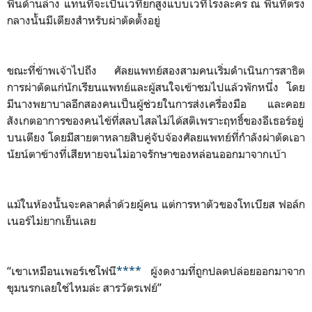
พื้นด้านล่าง แทนที่จะเป็นเวทียกสูงแบบเวทีโรงละคร ณ พื้นที่ตรง
กลางนั้นมีเตียงสำหรับผ่าตัดตั้งอยู่
ขณะที่ข้าพเจ้าไปถึง ศัลยแพทย์สองสามคนเริ่มดำเนินการสาธิต
การผ่าตัดแก่นักเรียนแพทย์และผู้สนใจเข้าชมไปแล้วพักหนึ่ง โดย
มีนางพยาบาลอีกสองคนเป็นผู้ช่วยในการส่งเครื่องมือ และคอย
สังเกตอาการของคนไข้ที่สลบไสลไม่ได้สติเพราะฤทธิ์ของอีเธอร์อยู่
บนเตียง โดยมีสายตาหลายสิบคู่จับจ้องศัลยแพทย์ที่กำลังผ่าตัดเอา
นัยน์ตาข้างที่เสียหายจนไม่อาจรักษาของหล่อนออกมาจากเบ้า
แม้ในห้องนั้นจะคลาคล่ำด้วยผู้คน แต่การหาตัวของโทเบียส ฟอล์ก
เนอร์ไม่ยากเย็นเลย
“เขาเหมือนเพอร์เซโฟนี
****
ผู้งดงามที่ถูกปลดปล่อยออกมาจาก
ขุมนรกเลยใช่ไหมล่ะ สารวัตรเฟย์”