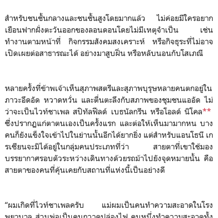
สำหรับชนชั้นกลางและชนชั้นสูงโดยมากแล้ว ไม่ค่อยมีใครอยาก
เยือนฟากฝั่งตะวันออกของลอนดอนโดยไม่มีเหตุจำเป็น เช่น
ทำงานตามหน้าที่ กิจกรรมสังคมสงเคราะห์ หรือกิจธุระที่ไม่อาจ
เปิดเผยต่อสาธารณะได้ อย่างมาสูบฝิ่น หรือหลับนอนกับโสเภณี
หลายครั้งที่ข้าพเจ้าเห็นสุภาพสตรีและสุภาพบุรุษหลายคนตกอยู่ใน
ภาวะอึดอัด หวาดหวั่น และตื่นตะลึงกับสภาพของชุมชนแออัด ไม่
ว่าจะเป็นไวท์ชาเพล สปิทัลฟีลด์ เบธนัลกรีน หรือโอลด์ นิโคล
**
ซึ่งปรากฏแก่ตาตนเองเป็นครั้งแรก และต่อให้เห็นมามากหน บาง
คนก็ยังแข็งใจเข้าไปในย่านนั้นอีกได้ยากยิ่ง แต่สำหรับแอนโธนี เก
รเซียนจะมิได้อยู่ในกลุ่มคนประเภทที่ว่า สายตาที่เขาใช้มอง
บรรยากาศรอบตัวระหว่างเดินทางด้วยรถม้าไปยังจุดหมายนั้น คือ
สายตาของคนที่คุ้นเคยกับสถานที่แห่งนี้เป็นอย่างดี
“ผมเกิดที่ไวท์ชาเพลครับ แม่ผมเป็นคนทำความสะอาดในโรง
พยาบาล ส่วนพ่อเป็นคนกวาดปล่องไฟ คนหนึ่งทำความสะอาดทั้ง