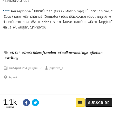
หรือสติปัญญาด้วย
****
Persephone ในปกรณัมกรีก (Greek Mythology) เป็นธิดาของเทพซูส
(Zeus) และเทพธิดาดีมีเทอร์ (Demeter) เป็นราชินีแห่งนรก เนื่องจากถูกลักพา
ตัวมาเป็นชายาของเฮดีส (Hades) ราชาแห่งนรก และเป็นเทพธิดาแห่งฤดูใบไม้
ผลิ และพืชพันธุ์ธัญญาหารด้วย
#DToL
#DarkTalesofLondon
#FaulknerandFaye
#fiction
#writing
2nd April 2018, 5:12 pm
piyarak_s
Report
1.1k
SUBSCRIBE
VIEWS