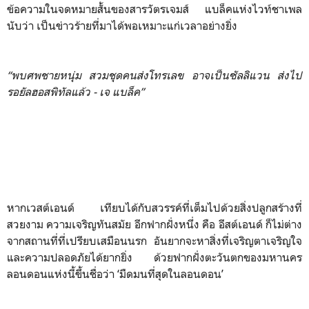
ข้อความในจดหมายสั้นของสารวัตรเจมส์ แบล็คแห่งไวท์ชาเพล
นับว่า เป็นข่าวร้ายที่มาได้พอเหมาะแก่เวลาอย่างยิ่ง
“พบศพชายหนุ่ม สวมชุดคนส่งโทรเลข อาจเป็นซัลลิแวน ส่งไป
รอยัลฮอสพิทัลแล้ว - เจ แบล็ค”
หากเวสต์เอนด์ เทียบได้กับสวรรค์ที่เต็มไปด้วยสิ่งปลูกสร้างที่
สวยงาม ความเจริญทันสมัย อีกฟากฝั่งหนึ่ง คือ อีสต์เอนด์ ก็ไม่ต่าง
จากสถานที่ที่เปรียบเสมือนนรก อันยากจะหาสิ่งที่เจริญตาเจริญใจ
และความปลอดภัยได้ยากยิ่ง ด้วยฟากฝั่งตะวันตกของมหานคร
ลอนดอนแห่งนี้ขึ้นชื่อว่า ‘มืดมนที่สุดในลอนดอน’