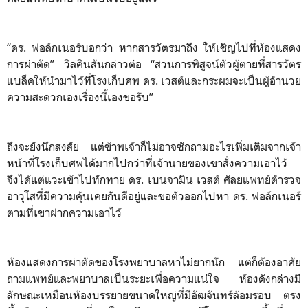
“ดร. ฟอล์กเนอร์บอกว่า หากสารวัตรมาถึง ให้เชิญไปที่ห้องแสดง
การผ่าตัด” วิลคินสันกล่าวต่อ “ส่วนการพิสูจน์ตัวผู้ตายที่สารวัตร
แบล็คให้นำมาไว้ที่โรงเก็บศพ ดร. เวสต์และกระผมจะเป็นผู้อำนวย
ความสะดวกเองเรื่องนี้เองขอรับ”
ถึงจะยังนึกสงสัย แต่ข้าพเจ้าก็ไม่อาจซักถามอะไรเพิ่มเติมจากเจ้า
หน้าที่โรงเก็บศพได้มากไปกว่าที่เจ้านายของเขาสั่งความเอาไว้
จึงได้แต่แวะเข้าไปทักทาย ดร. เบนจามิน เวสต์ ศัลยแพทย์ตำรวจ
อาวุโสที่มีความคุ้นเคยกันดีอยู่และขอตัวออกไปหา ดร. ฟอล์กเนอร์
ตามที่เขาฝากความเอาไว้
ห้องแสดงการผ่าตัดของโรงพยาบาลหาไม่ยากนัก แต่ก็ต้องอาศัย
ถามแพทย์และพยาบาลเป็นระยะเพื่อความแน่ใจ ห้องดังกล่างมี
ลักษณะเหมือนห้องบรรยายขนาดใหญ่ที่มีอัฒจันทร์ล้อมรอบ ตรง