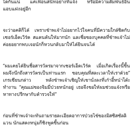
ใดกันแน่ แค่เพื่อนสนิทอย่างที่แจ้ง หรือมีความสัมพันธ์อื่น
แอบแฝงอยู่อีก
จะว่าอคติก็ได้ เพราะข้าพเจ้าไม่อยากไว้ใจคนที่มีความใกล้ชิดกับ
เซอร์เอ็ดเวิร์ด สแตนตันให้มากนัก และชื่อของบุคคลที่ข้าพเจ้าไม่
ค่อยอยากพบเจอนักก็หวนกลับมาให้ได้ยินจนได้
“ผมเคยได้ยินชื่อสารวัตรมาจากเซอร์เอ็ดเวิร์ด เมื่อเกิดเรื่องนี้ขึ้น
ผมจึงนึกถึงสารวัตรเป็นท่านแรก ขอบคุณที่สละเวลาให้เราด้วย”
เกรเซียนกล่าว หลังข้าพเจ้าเชิญให้เขานั่งลงที่เก้าอี้หน้าโต๊ะ
ทำงาน “คุณแม่ของจิมมี่ป่วยหนักอยู่ เธอจึงขอให้ผมช่วยแจ้งหรือ
หาทางปรึกษากับตำรวจให้”
ก่อนที่ข้าพเจ้าจะทันถามรายละเอียดอาการป่วยไข้ของมิสซิสซัลลิ
แวน นักแสดงหนุ่มก็ชิงพูดขึ้นก่อน