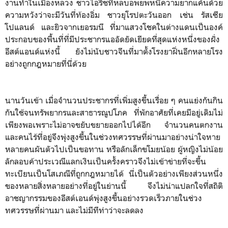
งานทำในเมืองหลวง ชาวไอริชที่หลบอพยพหนีความยากแค้นด้วย
ความหวังว่าจะมีวันที่ท้องอิ่ม ชาวยุโรปตะวันออก เช่น รัสเซีย
โปแลนด์ และยิวจากเยอรมนี ที่มาแสวงโชคในต่างแดนเป็นองค์
ประกอบของพื้นที่ที่มีประชากรแออัดยัดเยียดที่สุดแห่งหนึ่งของฝั่ง
อีสต์แอนด์แห่งนี้ ยังไม่นับชาวจีนที่มาตั้งโรงยาฝิ่นอีกหลายโรง
อย่างถูกกฎหมายที่นี่ด้วย
นานวันเข้า เมื่อจำนวนประชากรที่เพิ่มสูงขึ้นเรื่อย ๆ คนแย่งกันกิน
กันใช้จนทรัพยากรและสาธารณูปโภค ที่พักอาศัยที่เคยมีอยู่เดิมไม่
เพียงพอเพราะไม่อาจขยับขยายออกไปได้อีก จำนวนคนตกงาน
และคนไร้ที่อยู่จึงพุ่งสูงขึ้นในช่วงทศวรรษที่ผ่านมาอย่างน่าใจหาย
หลายคนผันตัวไปเป็นขอทาน หรือลักเล็กขโมยน้อย ผู้หญิงไม่น้อย
ลักลอบค้าประเวณีแลกเงินเป็นครั้งคราวจึงไม่เข้าข่ายที่จะขึ้น
ทะเบียนเป็นโสเภณีที่ถูกกฎหมายได้ นี่เป็นตัวอย่างเพียงส่วนหนึ่ง
ของหลายสิ่งหลายอย่างที่อยู่ในย่านนี้ จึงไม่น่าแปลกใจที่สถิติ
อาชญากรรมของอีสต์เอนด์พุ่งสูงขึ้นอย่างรวดเร็วภายในช่วง
ทศวรรษที่ผ่านมา และไม่มีทีท่าว่าจะลดลง