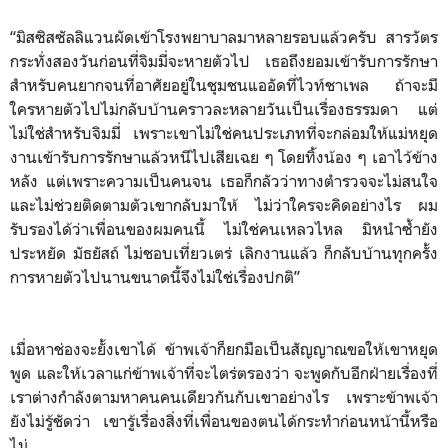
“มิสซิสซัลลิแวนผัดเข้าโรงพยาบาลมาหลายรอบแล้วครับ สารวัตร
กระทั่งสองวันก่อนที่จิมมี่จะหายตัวไป เธอถึงยอมเข้ารับการรักษา
สำหรับคนยากจนที่อาศัยอยู่ในชุมชนแออัดที่ไวท์ชาเพล ถ้าจะมี
ใครหายตัวไปไม่กลับบ้านคราวละหลายวันเป็นเรื่องธรรมดา แต่
ไม่ใช่สำหรับจิมมี่ เพราะเขาไม่ใช่คนประเภทที่จะกล่อมให้แม่หยุด
งานเข้ารับการรักษาแล้วหนีไปเสียเฉย ๆ โดยทิ้งน้อง ๆ เอาไว้ข้าง
หลัง แต่เพราะความเป็นคนจน เธอก็กลัวว่าทางตำรวจจะไม่สนใจ
และไม่ช่วยติดตามตัวเขากลับมาให้ ไม่ว่าใครจะคิดอย่างไร ผม
รับรองได้ว่าเพื่อนของผมคนนี้ ไม่ใช่คนเหลวไหล มิหนำซ้ำยัง
ประหยัด มัธยัสถ์ ไม่ชอบเที่ยวเตร่ เลิกงานแล้ว ก็กลับบ้านทุกครั้ง
การหายตัวไปนานขนาดนี้จึงไม่ใช่เรื่องปกติ”
เมื่อหาช่องจะยั้งเขาได้ ข้าพเจ้าก็ยกมือเป็นสัญญาณขอให้เขาหยุด
พูด และให้เวลาแก่ข้าพเจ้าที่จะไตร่ตรองว่า จะพูดกับอีกฝ่ายเรื่องที่
เราต่างกำลังตามหาคนคนเดียวกันกับเขาอย่างไร เพราะข้าพเจ้า
ยังไม่รู้ชัดว่า เขารู้เรื่องสิ่งที่เพื่อนของตนได้กระทำก่อนหน้านี้หรือ
ไม่