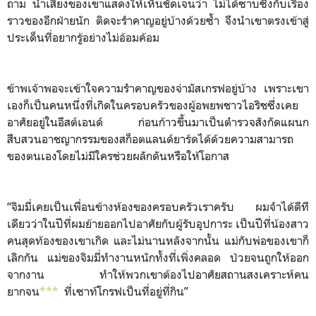
ถาม น้ำเสียงของเขาแสดงให้เห็นชัดเจนว่า ไม่ได้ซาบซึ้งกับเรื่อง
ราวของอีกฝ่ายนัก ติดจะรำคาญอยู่บ้างด้วยซ้ำ จึงนำเขาตรงเข้าสู่
ประเด็นที่อยากรู้อย่างไม่อ้อมค้อม
ข้าพเจ้าพอจะเข้าใจความรำคาญของจ่ามัสเกรฟอยู่บ้าง เพราะเขา
เองก็เป็นคนหนึ่งที่เกิดในครอบครัวของผู้อพยพชาวไอริชซึ่งเคย
อาศัยอยู่ในอีสต์เอนด์ ก่อนก้าวขึ้นมาเป็นตำรวจสังกัดแผนก
สืบสวนอาชญากรรมของสก็อตแลนด์ยาร์ดได้ด้วยความสามารถ
ของตนเองโดยไม่มีใครช่วยผลักดันหรือให้โอกาส
“จิมมี่เคยเป็นเพื่อนข้างห้องของครอบครัวเราครับ ผมจำได้ดีที
เดียวว่าในปีที่ผมย้ายออกไปอาศัยกับผู้รับอุปการะ เป็นปีที่น้องสาว
คนสุดท้องของเขาเกิด และไม่นานหลังจากนั้น แม่กับพ่อของเขาก็
เลิกกัน แม่ของจิมมี่ทำงานหนักทั้งที่เพิ่งคลอด ป่วยจนถูกให้ออก
จากงาน ทำให้พวกเขาต้องไปอาศัยสถานสงเคราะห์คน
ยากจน
***
ที่เซาท์โกรฟเป็นที่อยู่ที่กิน”