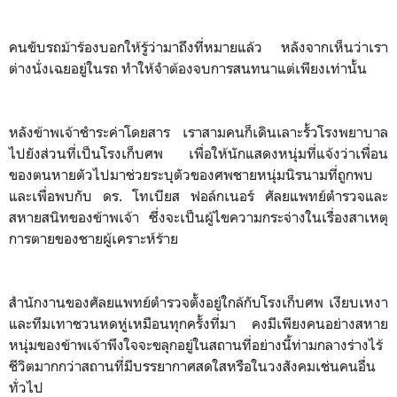
คนขับรถม้าร้องบอกให้รู้ว่ามาถึงที่หมายแล้ว หลังจากเห็นว่าเรา
ต่างนั่งเฉยอยู่ในรถ ทำให้จำต้องจบการสนทนาแต่เพียงเท่านั้น
หลังข้าพเจ้าชำระค่าโดยสาร เราสามคนก็เดินเลาะรั้วโรงพยาบาล
ไปยังส่วนที่เป็นโรงเก็บศพ เพื่อให้นักแสดงหนุ่มที่แจ้งว่าเพื่อน
ของตนหายตัวไปมาช่วยระบุตัวของศพชายหนุ่มนิรนามที่ถูกพบ
และเพื่อพบกับ ดร. โทเบียส ฟอล์กเนอร์ ศัลยแพทย์ตำรวจและ
สหายสนิทของข้าพเจ้า ซึ่งจะเป็นผู้ไขความกระจ่างในเรื่องสาเหตุ
การตายของชายผู้เคราะห์ร้าย
สำนักงานของศัลยแพทย์ตำรวจตั้งอยู่ใกล้กับโรงเก็บศพ เงียบเหงา
และทึมเทาชวนหดหู่เหมือนทุกครั้งที่มา คงมีเพียงคนอย่างสหาย
หนุ่มของข้าพเจ้าพึงใจจะขลุกอยู่ในสถานที่อย่างนี้ท่ามกลางร่างไร้
ชีวิตมากกว่าสถานที่มีบรรยากาศสดใสหรือในวงสังคมเช่นคนอื่น
ทั่วไป