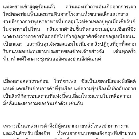
แม้จะย่างเข้าสู่ฤดูร้อนแล้ว ควันและเถ้าถ่านอันเกิดจากการเผา
ไหม้ของฟอนฟืนและถ่านหินจากโรงงานทั้งขนาดเล็กและกลาง
รวมถึงจากการหุงหาอาหารที่ปกคลุมไวท์ชาเพลอยู่ทุกเมื่อเชื่อวันก็
ไม่จางหายไปไหน กลิ่นจากผ้าอับชื้นที่ตกแขวนอยู่บนเชือกที่ขึง
พาดระหว่างอาคารที่แอดอัดไปด้วยผู้อยู่อาศัยซึ่งลอยอยู่เหนือถนน
เปียกแฉะ และกลิ่นฉุนจัดของแอมโมเนียจากสิ่งปฏิกูลที่ถูกทิ้งตาม
ริมถนนลอยปะทะฆานประสาทของข้าพเจ้าอย่างจัง เช่นทุกครั้ง
ที่มาทำคดีใจกลางชุมชนแออัดของย่านอีสต์เอนด์
เมื่อหลายศตวรรษก่อน ไวท์ชาเพล ซึ่งเป็นเขตหนึ่งของฝั่งอีสต์
เอนด์ เคยเป็นย่านการค้าที่รุ่งเรือง แต่ความรุ่งเรืองนั้นก็กลับกลาย
เป็นสิ่งที่กัดกร่อนสถานที่แห่งนี้จนเสื่อมโทรมแทบไม่เหลือความ
มั่งคั่งและสง่างามของวันเก่าด้วยเช่นกัน
เพราะเป็นแหล่งการค้าจึงมีผู้คนมากมายหลั่งไหลเข้ามาหางาน
และเงินสำหรับเลี้ยงชีพ ทั้งคนจากชนบทของอังกฤษที่เข้ามาหา