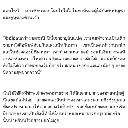
แอนโธนี เกรเซียนตอบโดยไม่ใส่ใจในท่าทีของผู้ใต้บังคับบัญชา
และคู่หูของข้าพเจ้า
“จิมมี่อ่อนกว่าผมสามปี ปีนี้เขาอายุสิบแปด เราเคยทำงานเป็นเด็ก
ขายหนังสือพิมพ์ด้วยกันและสนิทกันมาก เขาเป็นคนทำงานหนัก
และในช่วงสองปีที่ผ่านมา เขาทำงานหลายอย่างจนมีเงินมากพอที่
จะเช่าห้องขนาดใหญ่กว่าเดิมและสะอาดกว่าเดิมได้ แต่ผมก็ยังอด
คิดไม่ได้ว่า ถ้าพ่อของจิมมี่ตายไปสักคน เขากับแม่และน้อง ๆ คงจะ
มีความสุขมากกว่านี้”
นั่นไม่ใช่สิ่งที่ข้าพเจ้าคาดหมายว่าจะได้ยินจากปากของชายหนุ่มผู้
นี้เลยแม้แต่น้อย สายตาและสีหน้าของเขาแสดงความชิงชังบุคคล
ที่ตนปรารถนาจะให้ตายอย่างไม่ปิดบัง รอยยิ้มเหยียดหยามบนริม
ฝีปากของเขาเป็นสิ่งที่ทำให้ใบหน้าหล่อเหลาราวกับรูปสลักกรีก
นั้นน่าพรั่นพรึงอย่างบอกไม่ถูก