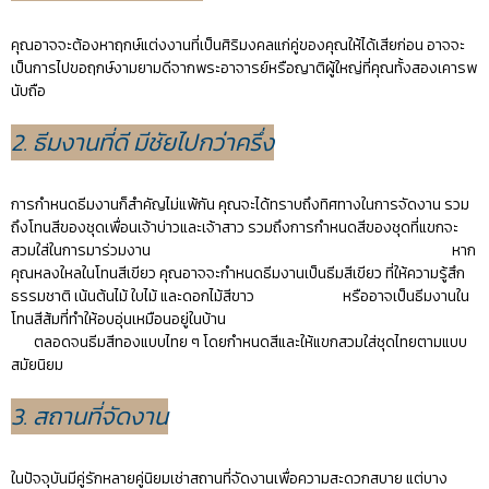
คุณอาจจะต้องหาฤกษ์แต่งงานที่เป็นศิริมงคลแก่คู่ของคุณให้ได้เสียก่อน อาจจะ
เป็นการไปขอฤกษ์งามยามดีจากพระอาจารย์หรือญาติผู้ใหญ่ที่คุณทั้งสองเคารพ
นับถือ
2. ธีมงานที่ดี มีชัยไปกว่าครึ่ง
การกำหนดธีมงานก็สำคัญไม่แพ้กัน คุณจะได้ทราบถึงทิศทางในการจัดงาน รวม
ถึงโทนสีของชุดเพื่อนเจ้าบ่าวและเจ้าสาว รวมถึงการกำหนดสีของชุดที่แขกจะ
สวมใส่ในการมาร่วมงาน หาก
คุณหลงใหลในโทนสีเขียว คุณอาจจะกำหนดธีมงานเป็นธีมสีเขียว ที่ให้ความรู้สึก
ธรรมชาติ เน้นต้นไม้ ใบไม้ และดอกไม้สีขาว หรืออาจเป็นธีมงานใน
โทนสีส้มที่ทำให้อบอุ่นเหมือนอยู่ในบ้าน
ตลอดจนธีมสีทองแบบไทย ๆ โดยกำหนดสีและให้แขกสวมใส่ชุดไทยตามแบบ
สมัยนิยม
3. สถานที่จัดงาน
ในปัจจุบันมีคู่รักหลายคู่นิยมเช่าสถานที่จัดงานเพื่อความสะดวกสบาย แต่บาง