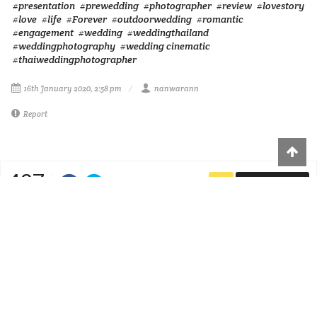
#presentation
#prewedding
#photographer
#review
#lovestory
#love
#life
#Forever
#outdoorwedding
#romantic
#engagement
#wedding
#weddingthailand
#weddingphotography
#wedding cinematic
#thaiweddingphotographer
16th January 2020, 2:58 pm
nanwarann
Report
427
SUBSCRIBE
VIEWS
PREVIOUS
0
0
0
0
1
0