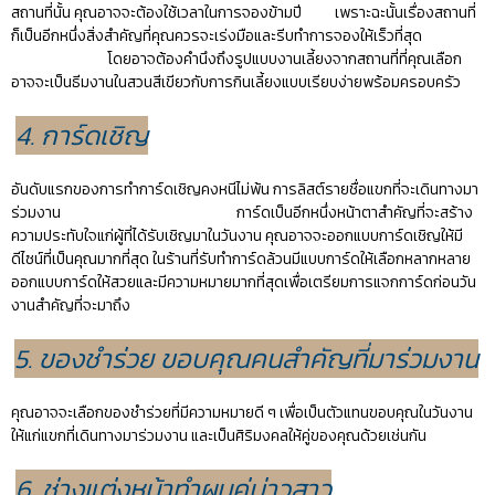
สถานที่นั้น คุณอาจจะต้องใช้เวลาในการจองข้ามปี เพราะฉะนั้นเรื่องสถานที่
ก็เป็นอีกหนึ่งสิ่งสำคัญที่คุณควรจะเร่งมือและรีบทำการจองให้เร็วที่สุด
โดยอาจต้องคำนึงถึงรูปแบบงานเลี้ยงจากสถานที่ที่คุณเลือก
อาจจะเป็นธีมงานในสวนสีเขียวกับการกินเลี้ยงแบบเรียบง่ายพร้อมครอบครัว
4. การ์ดเชิญ
อันดับแรกของการทำการ์ดเชิญคงหนีไม่พ้น การลิสต์รายชื่อแขกที่จะเดินทางมา
ร่วมงาน
การ์ดเป็นอีกหนึ่งหน้าตาสำคัญที่จะสร้าง
ความประทับใจแก่ผู้ที่ได้รับเชิญมาในวันงาน คุณ
อาจจะออกแบบการ์ดเชิญให้มี
ดีไซน์ที่เป็นคุณมากที่สุด ในร้านที่รับทำการ์ดล้วนมีแบบการ์ดให้เลือกหลากหลาย
ออกแบบการ์ดให้สวยและมีความหมายมากที่สุดเพื่อเตรียมการแจกการ์ดก่อนวัน
งานสำคัญที่จะมาถึง
5. ของชำร่วย ขอบคุณคนสำคัญที่มาร่วมงาน
คุณอาจจะเลือกของชำร่วยที่มีความหมายดี ๆ เพื่อเป็นตัวแทนขอบคุณในวันงาน
ให้แก่แขกที่เดินทางมาร่วมงาน และเป็นศิริมงคลให้คู่ของคุณด้วยเช่นกัน
6. ช่างแต่งหน้าทำผมคู่บ่าวสาว