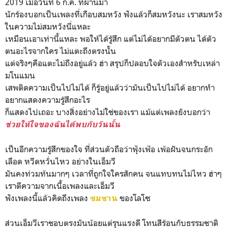
2019 เมื่อวันที่ 6 ก.ค. ที่ผ่านมา
นักร้องบอกเป็นเพลงที่เกือบสมหวัง ฟังแล้วก็สมหวังนะ เราสมหวัง
ในความไม่สมหวังนี่แหละ
เหมือนเอาเท่านี้แหละ พอให้ได้รู้สึก แต่ไม่ได้อยากมีตัวตน ได้ตัว
ตนอะไรจากใคร ไม่แตะถึงตรงนั้น
แต่จริงๆคือแตะไม่ถึงอยู่แล้ว ฮ่า สรุปก็ปลอบใจตัวเองสำหรับเหล่า
มโนแมน
เสพติดความเป็นไปไม่ได้ ก็รู้อยู่แล้วว่ามันเป็นไปไม่ได้ อยากทำ
อยากแสดงความรู้สึกอะไร
ก็แสดงไปเถอะ บางสิ่งอย่างไม่ใช่ของเรา แม้แต่เพลงยังบอกว่า
ช่วยให้ใจของฉันได้พบกับวันนั้น
เป็นอีกความรู้สึกของใจ ที่ส่วนตัวถือว่าฟุ้งเฟ้อ เพ้อฝันจนกระอัก
เลือด หวีดหวั่นไหว อย่างในเอ็มวี
มันคงท่วมท้นมากๆ เวลาที่ถูกใจใครสักคน จนแทบทนไม่ไหว ฮ่าๆ
เราตีความจากเนื้อเพลงและเอ็มวี
ฟังเพลงนี้แล้วคิดถึงเพลง
ของโลโซ
ซมซาน
ส่วนเอ็มวีเราชอบตรงมันน้อยแต่รุนแรงดี โทนสีร้อนกับธรรมชาติ