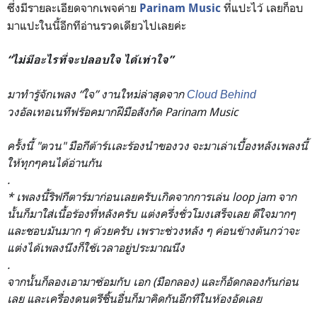
ซึ่งมีรายละเอียดจากเพจค่าย
ที่แปะไว้ เลยก็อบ
Parinam Music
มาแปะในนี้อีกทีอ่านรวดเดียวไปเลยค่ะ
“ไม่มีอะไรที่จะปลอบใจ ได้เท่าใจ”
มาทำรู้จักเพลง “ใจ” งานใหม่ล่าสุดจาก
Cloud Behind
วงอัลเทอเนทีฟร๊อคมากฝีมือส
ังกัด Parinam Music
ครั้งนี้ "ตวน" มือกีต้าร์เเละร้องนำของวง จะมาเล่าเบื้องหลังเพลงนี้
ใ
ห้ทุกๆคนได้อ่านกัน
.
* เพลงนี้ริฟกีตาร์มาก่อนเลยค
รับเกิดจากการเล่น loop jam จาก
นั้นก็มาใส่เนื้อร้องที่
หลังครับ แต่งครึ่งชั่วโมงเสร็จเลย ดีใจมากๆ
และชอบมันมาก ๆ ด้วยครับ เพราะช่วงหลัง ๆ ค่อนข้างตันกว่าจะ
แต่งได้เพ
ลงนึงก็ใช้เวลาอยู่ประมาณนึ
ง
.
จากนั้นก็ลองเอามาซ้อมกับ เอก (มือกลอง) และก็อัดกลองกันก่อน
เลย และเครื่องดนตรีชิ้นอื่นก็ม
าคิดกันอีกทีในห้องอัดเลย
.