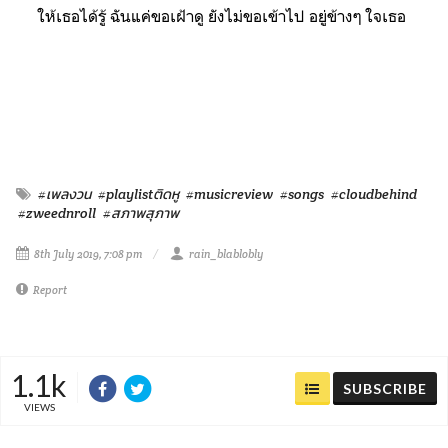
ให้เธอได้รู้ ฉันแค่ขอเฝ้าดู ยังไม่ขอเข้าไป อยู่ข้างๆ ใจเธอ
#เพลงวน
#playlistติดหู
#musicreview
#songs
#cloudbehind
#zweednroll
#สภาพสุภาพ
8th July 2019, 7:08 pm
rain_blablobly
Report
1.1k
SUBSCRIBE
VIEWS