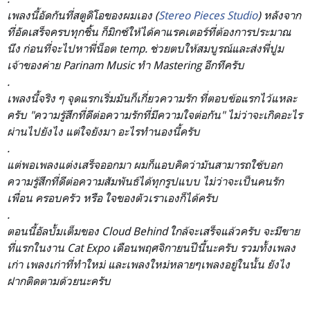
เพลงนี้อัดกันที่สตูดิโอของ
ผมเอง (
Stereo Pieces Studio
) หลังจาก
ที่อัดเสร็จครบทุกชิ
้น ก็มิกซ์ให้ได้คาแรคเตอร์ที่
ต้องการประมาณ
นึง ก่อนที่จะไปหาพี่น็อต temp. ช่วยตบให้สมบูรณ์และส่งพี่ป
ูม
เจ้าของค่าย Parinam Music ทำ Mastering อีกทีครับ
.
เพลงนี้จริง ๆ จุดแรกเริ่มมันก็เกี่ยวความ
รัก ที่ตอบข้อแรกไว้แหละ
ครับ "ความรู้สึกที่ดีต่อความรัก
ที่มีความใจต่อกัน" ไม่ว่าจะเกิดอะไร
ผ่านไปยังไง แต่ใจยังมา อะไรทำนองนี้ครับ
.
แต่พอเพลงแต่งเสร็จออกมา ผมก็แอบคิดว่ามันสามารถใช้บ
อก
ความรู้สึกที่ดีต่อความสั
มพันธ์ได้ทุกรูปแบบ ไม่ว่าจะเป็นคนรัก
เพื่อน ครอบครัว หรือ ใจของตัวเราเองก็ได้ครับ
.
ตอนนี้อัลบั้มเต็มของ Cloud Behind ใกล้จะเสร็จแล้วครับ จะมีขาย
ที่แรกในงาน Cat Expo เดือนพฤศจิกายนปีนี้นะครับ รวมทั้งเพลง
เก่า เพลงเก่าที่ทำใหม่ และเพลงใหม่หลายๆเพลงอยู่ใน
นั้น ยังไง
ฝากติดตามด้วยนะครับ