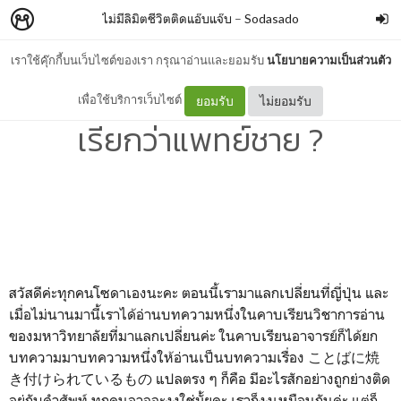
ไม่มีลิมิตชีวิตติดแอ๊บแจ๊บ
–
Sodasado
เราใช้คุ๊กกี้บนเว็บไซต์ของเรา กรุณาอ่านและยอมรับ
นโยบายความเป็นส่วนตัว
ทำไมเรียกว่าแพทย์หญิง แต่ไม่
เพื่อใช้บริการเว็บไซต์
ยอมรับ
ไม่ยอมรับ
เรียกว่าแพทย์ชาย ?
สวัสดีค่ะทุกคนโซดาเองนะคะ ตอนนี้เรามาแลกเปลี่ยนที่ญี่ปุ่น และ
เมื่อไม่นานมานี้เราได้อ่านบทความหนึ่งในคาบเรียนวิชาการอ่าน
ของมหาวิทยาลัยที่มาแลกเปลี่ยนค่ะ ในคาบเรียนอาจารย์ก็ได้ยก
บทความมาบทความหนึ่งให้อ่านเป็นบทความเรื่อง ことばに焼
き付けられているもの แปลตรง ๆ ก็คือ มีอะไรสักอย่างถูกย่างติด
อยู่กับคำศัพท์ ทุกคนอาจจะงงใช่มั้ยคะ เราก็งงเหมือนกันค่ะ แต่ก็