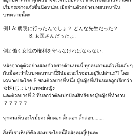
เริ่มกระจ่างแจ้งขึ้นนิดหน่อยเมื่ออ่านตัวอย่างบทสนทนาใน
บทความนี้ค่ะ
例1 A: 病院に行ったんでしょ？ どんな先生だった？
B: 女医さんだったよ。
例2 働く女性の権利を守らなければならない。
หลังจากดูตัวอย่างสองตัวอย่างด้านบนนี้ ทุกคนอ่านแล้วเริ่มเอ้ะ ๆ
กันมั้ยคะว่าในบทสนทนานี้มีนัยยะอะไรซ่อนอยู่รึเปล่านะ?? โดย
เฉพาะประโยค B ของตัวอย่างที่หนึ่ง ผู้หญิงที่เป็นหมอถูกเรียกว่า
女医(じょい) แพทย์หญิง
และตัวอย่างที่ 2 ที่บอกว่าต้องปกป้องสิทธิของผู้หญิงที่ทำงาน
？？？？？
ทุกคนเห็นอะไรมั้ยคะ ติ้กต่อก ติ้กต่อก ติ้กต่อก……..
สิ่งที่เราเห็นก็คือ สองประโยคนี้สื่อสังคมญี่ปุ่นค่ะ