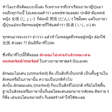
ทำไมเราถึงคิดแบบนั้นล่ะ ก็เพราะจากที่เราเรียนภาษาญี่ปุ่นมา
จนถึงทุกวันนี้ ไม่เคยเจอคำว่า แพทย์ชายเลยค่ะ ปกติถ้ามีแพทย์
หญิง 女医 (じょい) ก็ต้องมี 男医 (だんい) ใช่มั้ยคะ แต่ในภาษา
ญี่ปุ่นแม้จะเรียกหมอผู้ชายก็ใช้แต่คำว่า 医者 ( いしゃ) ค่ะ
ทุกคนอาจจะงงว่า อ่าววว แล้วทำไมพอพูดถึงหมอผู้หญิง ต้องใช้
女医 ด้วยล่ะ ?? มันมีที่มาที่ไปค่ะ
ซึ่งที่มาที่ไปนี้ก็คืออออ
ลักษณะไม่เด่นกับลักษณะเด่น
ในทางภาษาศาสตร์ นั่นเองค่ะ
unmarked/marked
ลักษณะไม่เด่น (unmarked) คือ เป็นสิ่งที่เป็นปกติ เป็นพื้นฐานใน
สังคมหรือในภาษานั้น ความเป็นปกติทั่วไป
ดังนั้น ลักษณะเด่น (marked) ก็จะเป็นสิ่งที่ไม่ปกติ หรือไม่ใช่พื้น
ฐานในสังคมหรือภาษานั้นก็เลยโดดเด่นออกมาจากสังคม คิดง่าย ๆ
ก็คือ เด่นจนโดนหมายหัว
ก็เลยสร้างคำให้ใช้ซะเลย