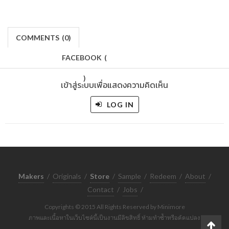
COMMENTS
(
0)
FACEBOOK
(
)
เข้าสู่ระบบเพื่อแสดงความคิดเห็น
LOG IN
Makers
/
Originals
/
Store
/
Sample
/
Redeem
/
About
/
Contact
/
Jobs
/
Copyrights © 2015 All Rights Reserved by Minimore
ภาพและเนื้อหาในเว็บไซต์นี้เป็นงานมีลิขสิทธิ์ ห้ามทำซ้ำหรือดัดแปลง