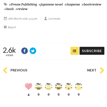
#Preaw Publishing
#japanese novel
#Suspense
#bookreview
#book
#review
10th March 2018, 3:12 pm
Lucreazia
Report
2.6k
SUBSCRIBE
VIEWS
PREVIOUS
NEXT
4
0
0
0
0
0