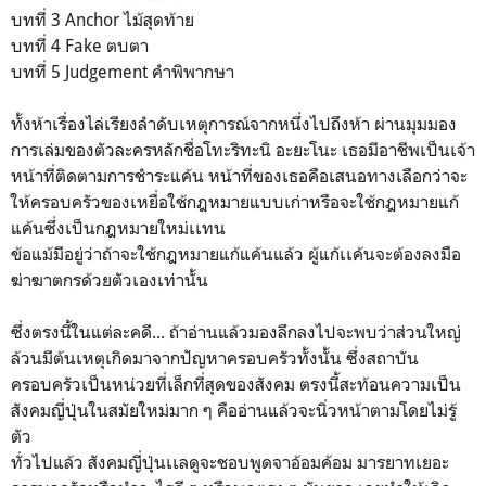
บทที่ 3 Anchor ไม้สุดท้าย
บทที่ 4 Fake ตบตา
บทที่ 5 Judgement คำพิพากษา
ทั้งห้าเรื่องไล่เรียงลำดับเหตุการณ์จากหนึ่งไปถึงห้า ผ่านมุมมอง
การเล่มของตัวละครหลักชื่อโทะริทะนิ อะยะโนะ เธอมีอาชีพเป็นเจ้า
หน้าที่ติดตามการชำระแค้น หน้าที่ของเธอคือเสนอทางเลือกว่าจะ
ให้ครอบครัวของเหยื่อใช้กฎหมายแบบเก่าหรือจะใช้กฎหมายแก้
แค้นซึ่งเป็นกฎหมายใหม่เเทน
ข้อแม้มีอยู่ว่าถ้าจะใช้กฎหมายแก้แค้นแล้ว ผู้แก้เเค้นจะต้องลงมือ
ฆ่าฆาตกรด้วยตัวเองเท่านั้น
ซึ่งตรงนี้ในแต่ละคดี... ถ้าอ่านแล้วมองลึกลงไปจะพบว่าส่วนใหญ่
ล้วนมีต้นเหตุเกิดมาจากปัญหาครอบครัวทั้งนั้น ซึ่งสถาบัน
ครอบครัวเป็นหน่วยที่เล็กที่สุดของสังคม ตรงนี้สะท้อนความเป็น
สังคมญี่ปุ่นในสมัยใหม่มาก ๆ คืออ่านแล้วจะนิ่วหน้าตามโดยไม่รู้
ตัว
ทั่วไปแล้ว สังคมญี่ปุ่นเเลดูจะชอบพูดจาอ้อมค้อม มารยาทเยอะ