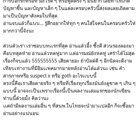
การบอกรักหรือทำอะไรดี ๆ หรือพูดตรง ๆ มันยาก เลยทำให้เกิด
ปัญหาขึ้น และปัญหาเล็ก ๆ ในแต่ละครอบครัวนี้ส่งผลเลยเถิดตาม
มาเป็นปัญหาสังคมในที่สุด
อ่านจบแล้วก็แบบ... รู้สึกอยากให้ทุก ๆ คนใส่ใจคนในครอบครัวให้
มากกว่านี้จังนะ
ส่วนตัวเรา เราชอบบทเเรกที่สุด อ่านแล้วอึ้ง ซึ้งดี ส่วนรองลองมา
คือบทสุดท้าย อ่านแล้วหดหู่มาก เเต่อารมณ์ยังหดหู่ เศร้าได้ไม่สุด
เรื่องก็จบแล้ว 555555555 เสียดายอะ ถ้าบิลด์ดี ๆ อีกนิดจะดีงาม
เทียบเท่างานที่มีอิมเเพคมากมายหลังอ่านได้แล้วนะ เช่น คำ
สารภาพหรือ suspect x หรือ goth อะไรเเบบนี้
ตรงนี้คือเราเสียดายจริง ๆ หรือที่เรื่องทุกเรื่องมันยังดูขาด ๆ เกิน ๆ
แบบนี้ อาจจะเป็นเพราะเรื่องนี้เป็นผลงานเล่มแรกของนักเขียน
ท่านนี้ด้วยมั้ง คิดว่านะ
เเต่ถ้ามีผลงานเล่มอื่น ๆ ที่สนพ.ในไทยจะนำมาเเปลอีก ก็จะซื้อมา
อ่านอย่างแน่นอน