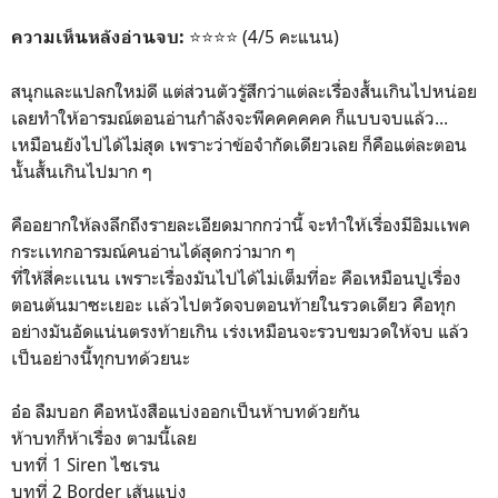
⭐️⭐️⭐️⭐️ (4/5 คะแนน)
ความเห็นหลังอ่านจบ:
สนุกและแปลกใหม่ดี แต่ส่วนตัวรู้สึกว่าแต่ละเรื่องสั้นเกินไปหน่อย
เลยทำให้อารมณ์ตอนอ่านกำลังจะพีคคคคคค ก็แบบจบแล้ว...
เหมือนยังไปได้ไม่สุด เพราะว่าข้อจำกัดเดียวเลย ก็คือแต่ละตอน
นั้นสั้นเกินไปมาก ๆ
คืออยากให้ลงลึกถึงรายละเอียดมากกว่านี้ จะทำให้เรื่องมีอิมเเพค
กระเเทกอารมณ์คนอ่านได้สุดกว่ามาก ๆ
ที่ให้สี่คะเเนน เพราะเรื่องมันไปได้ไม่เต็มที่อะ คือเหมือนปูเรื่อง
ตอนต้นมาซะเยอะ เเล้วไปตวัดจบตอนท้ายในรวดเดียว คือทุก
อย่างมันอัดแน่นตรงท้ายเกิน เร่งเหมือนจะรวบขมวดให้จบ แล้ว
เป็นอย่างนี้ทุกบทด้วยนะ
อ๋อ ลืมบอก คือหนังสือแบ่งออกเป็นห้าบทด้วยกัน
ห้าบทก็ห้าเรื่อง ตามนี้เลย
บทที่ 1 Siren ไซเรน
บทที่ 2 Border เส้นแบ่ง