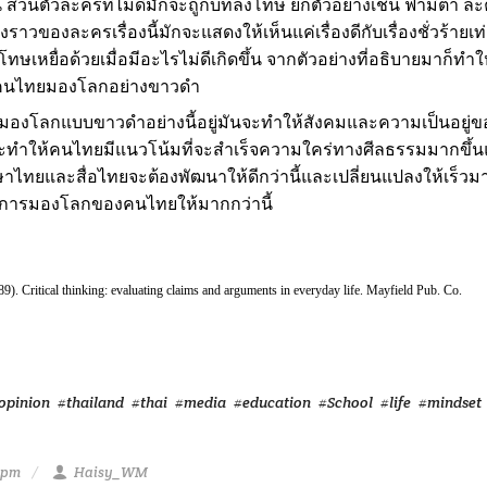
ส่วนตัวละครที่ไม่ดีมักจะถูกบทลงโทษ ยกตัวอย่างเช่น ฟ้ามีตา ละครเ
องราวของละครเรื่องนี้มักจะแสดงให้เห็นแค่เรื่องดีกับเรื่องชั่วร้ายเ
ะโทษเหยื่อด้วยเมื่อมีอะไรไม่ดีเกิดขึ้น จากตัวอย่างที่อธิบายมาก็ทำให
ห้คนไทยมองโลกอย่างขาวดำ
งมองโลกแบบขาวดำอย่างนี้อยู่มันจะทำให้สังคมและความเป็นอยู่
ทำให้คนไทยมีแนวโน้มที่จะสำเร็จความใคร่ทางศีลธรรมมากขึ้นแล
าไทยและสื่อไทยจะต้องพัฒนาให้ดีกว่านี้และเปลี่ยนแปลงให้เร็วมากท
มมองการมองโลกของคนไทยให้มากกว่านี้
9). Critical thinking: evaluating claims and arguments in everyday life. Mayfield Pub. Co.
opinion
#thailand
#thai
#media
#education
#School
#life
#mindset
6 pm
Haisy_WM