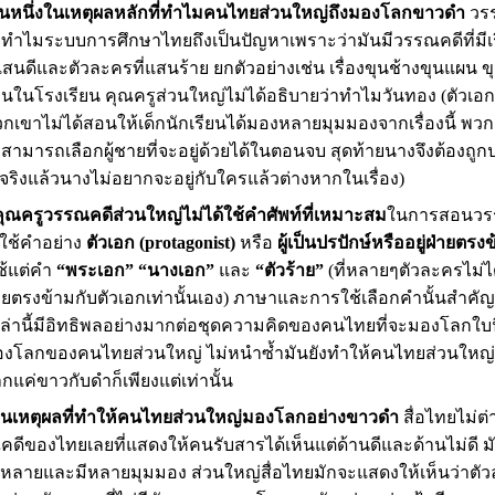
นหนึ่งในเหตุผลหลักที่ทำไมคนไทยส่วนใหญ่ถึงมองโลกขาวดำ
วรร
ว่าทำไมระบบการศึกษาไทยถึงเป็นปัญหาเพราะว่ามันมีวรรณคดีที่มีเ
่แสนดีและตัวละครที่แสนร้าย ยกตัวอย่างเช่น เรื่องขุนช้างขุนแผน ข
นในโรงเรียน คุณครูส่วนใหญ่ไม่ได้อธิบายว่าทำไมวันทอง (ตัวเอกหญ
เขาไม่ได้สอนให้เด็กนักเรียนได้มองหลายมุมมองจากเรื่องนี้ พวก
ไม่สามารถเลือกผู้ชายที่จะอยู่ด้วยได้ในตอนจบ สุดท้ายนางจึงต้องถ
จริงแล้วนางไม่อยากจะอยู่กับใครแล้วต่างหากในเรื่อง)
ณครูวรรณคดีส่วนใหญ่ไม่ได้ใช้คำศัพท์ที่เหมาะสม
ในการสอนวรร
้ใช้คำอย่าง
ตัวเอก (protagonist)
หรือ
ผู้เป็นปรปักษ์หรืออยู่ฝ่ายตรง
้แต่คำ
“พระเอก”
“นางเอก”
และ
“ตัวร้าย”
(ที่หลายๆตัวละครไม่ได้
่ฝ่ายตรงข้ามกับตัวเอกเท่านั้นเอง) ภาษาและการใช้เลือกคำนั้นสำคัญ
ล่านี้มีอิทธิพลอย่างมากต่อชุดความคิดของคนไทยที่จะมองโลกใบนี
มองโลกของคนไทยส่วนใหญ่ ไม่หนำซ้ำมันยังทำให้คนไทยส่วนให
ค่ขาวกับดำก็เพียงแต่เท่านั้น
่งในเหตุผลที่ทำให้คนไทยส่วนใหญ่มองโลกอย่างขาวดำ
สื่อไทยไม่ต
องไทยเลยที่แสดงให้คนรับสารได้เห็นแต่ด้านดีและด้านไม่ดี มันไ
หลายและมีหลายมุมมอง ส่วนใหญ่สื่อไทยมักจะแสดงให้เห็นว่าตัวล