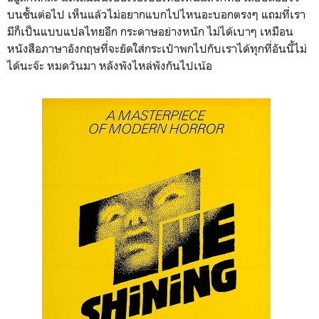
บนชั้นต่อไป เห็นแล้วไม่อยากแบกไปไหนอะบอกตรงๆ แถมที่เรา
มีก็เป็นแบบแปลไทยอีก กระดาษอย่างหนัก ไม่ได้เบาๆ เหมือน
หนังสือภาษาอังกฤษที่จะยัดใส่กระเป๋าพกไปกับเราได้ทุกที่อันนี้ไม่
ได้นะจ๊ะ หมดวันมา หลังพังไหล่พังกันไปเน้อ