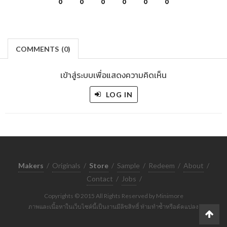
0
0
0
0
0
0
COMMENTS
(
0)
เข้าสู่ระบบเพื่อแสดงความคิดเห็น
LOG IN
Makers
/
Originals
/
Store
/
Sample
/
Redeem
/
About
/
Contact
/
Jobs
/
Copyrights © 2015 All Rights Reserved by Minimore
ภาพและเนื้อหาในเว็บไซต์นี้เป็นงานมีลิขสิทธิ์ ห้ามทำซ้ำหรือดัดแปลง