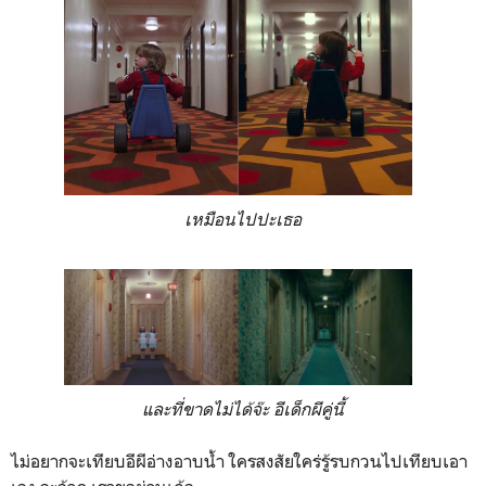
เหมือนไปปะเธอ
และที่ขาดไม่ได้จ๊ะ อีเด็กผีคู่นี้
ไม่อยากจะเทียบอีผีอ่างอาบน้ำ ใครสงสัยใคร่รู้รบกวนไปเทียบเอา