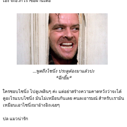
เอง จะอ้วก เราขอผ่านเด้อ
...พูดถึงไชนิ่ง ประตูต้องมาแล้วปะ
*ฉีกยิ้ม*
ใครชอบไชนิ่ง ไปดูเพลินๆ ค่ะ แต่อย่าสร้างความคาดหวังว่าจะได้
ดูอะไรแบบไชนิ่ง มันไม่เหมือนกันเลย คนละอารมณ์ สำหรับเรามัน
เหมือนเอาไชนิ่งมาอ้างอิงเฉยๆ
ปล แมวน่ารัก