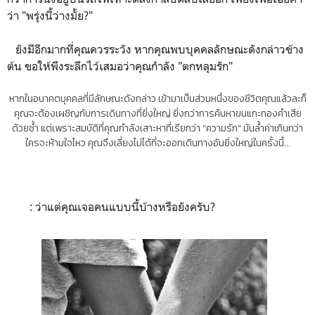
ว่า "พรุ่งนี้ว่างมั้ย?"
ยังมีอีกมากที่คุณควรระวัง หากคุณพบบุคคลลักษณะดังกล่าวข้าง
ต้น ขอให้พึงระลึกไว้เสมอว่าคุณกำลัง "ตกหลุมรัก"
หากในอนาคตบุคคลที่มีลักษณะดังกล่าว เข้ามาเป็นส่วนหนึ่งของชีวิตคุณแล้วละก็
คุณจะต้องเผชิญกับการเดินทางที่ยิ่งใหญ่ ยิ่งกว่าการค้นหาขนแกะทองคำเสีย
ด้วยซ้ำ แต่เพราะสมบัติที่คุณกำลังเสาะหาที่เรียกว่า "ความรัก" มันล้ำค่าเกินกว่า
ใครจะห้ามใจไหว คุณจึงเลี่ยงไม่ได้ที่จะออกเดินทางอันยิ่งใหญ่ในครั้งนี้...
: ว่าแต่คุณเจอคนแบบนี้บ้างหรือยังครับ?