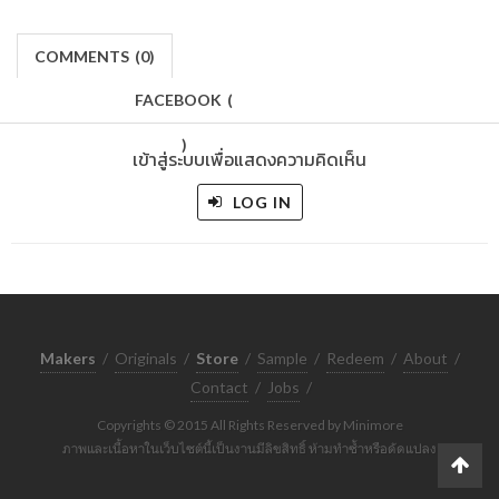
COMMENTS
(
0)
FACEBOOK
(
)
เข้าสู่ระบบเพื่อแสดงความคิดเห็น
LOG IN
Makers
/
Originals
/
Store
/
Sample
/
Redeem
/
About
/
Contact
/
Jobs
/
Copyrights © 2015 All Rights Reserved by Minimore
ภาพและเนื้อหาในเว็บไซต์นี้เป็นงานมีลิขสิทธิ์ ห้ามทำซ้ำหรือดัดแปลง