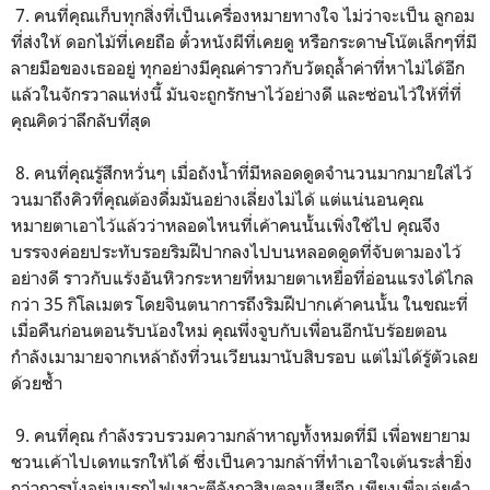
7. คนที่คุณเก็บทุกสิ่งที่เป็นเครื่องหมายทางใจ ไม่ว่าจะเป็น ลูกอม
ที่ส่งให้ ดอกไม้ที่เคยถือ ตั๋วหนังผีที่เคยดู หรือกระดาษโน๊ตเล็กๆที่มี
ลายมือของเธออยู่ ทุกอย่างมีคุณค่าราวกับวัตถุล้ำค่าที่หาไม่ได้อีก
แล้วในจักรวาลแห่งนี้ มันจะถูกรักษาไว้อย่างดี และซ่อนไว้ให้ที่ที่
คุณคิดว่าลึกลับที่สุด
8. คนที่คุณรู้สึกหวั่นๆ เมื่อถังน้ำที่มีหลอดดูดจำนวนมากมายใส่ไว้
วนมาถึงคิวที่คุณต้องดื่มมันอย่างเลี่ยงไม่ได้ แต่แน่นอนคุณ
หมายตาเอาไว้แล้วว่าหลอดไหนที่เค้าคนนั้นเพิ่งใช้ไป คุณจึง
บรรจงค่อยประทับรอยริมฝีปากลงไปบนหลอดดูดที่จับตามองไว้
อย่างดี ราวกับแร้งอันหิวกระหายที่หมายตาเหยื่อที่อ่อนแรงได้ไกล
กว่า 35 กิโลเมตร โดยจินตนาการถึงริมฝีปากเค้าคนนั้น ในขณะที่
เมื่อคืนก่อนตอนรับน้องใหม่ คุณพึ่งจูบกับเพื่อนอีกนับร้อยตอน
กำลังเมามายจากเหล้าถังที่วนเวียนมานับสิบรอบ แต่ไม่ได้รู้ตัวเลย
ด้วยซ้ำ
9. คนที่คุณ กำลังรวบรวมความกล้าหาญทั้งหมดที่มี เพื่อพยายาม
ชวนเค้าไปเดทแรกให้ได้ ซึ่งเป็นความกล้าที่ทำเอาใจเต้นระส่ำยิ่ง
กว่าการนั่งอยู่บนรถไฟเหาะตีลังกาสิบตลบเสียอีก เพียงเพื่อเอ่ยคำ