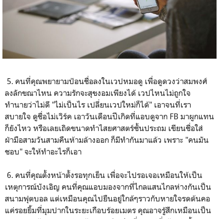
5. คนที่คุณพยายามป้อนชื่อลงในเวปหมอดู เพื่อดูดวงว่าสมพงศ์
ลงลักขณาไหน ความรักจะสุขงอมเพียงได้ เวปไหนไม่ถูกใจ
ทำนายว่าไม่ดี "ไม่เป็นไร เปลี่ยนเวปใหม่ก็ได้" เอาจนที่เรา
สบายใจ ดูชื่อไม่เวิร์ค เอาวันเดือนปีเกิดที่แอบดูจาก FB มาผูกแทน
ก็ยังไหว หรือเลยเถิดขนาดทำไสยศาสตร์ชั้นประถม เขียนชื่อใส่
ฝ่ามือสามวันสามคืนห้ามล้างออก ก็มีทำกันมาแล้ว เพราะ "คนมัน
ชอบ" จะให้ทำอะไรก็เอา
6. คนที่คุณตั้งหน้าตั้งรอทุกเย็น เพื่อจะไปรอเจอเหมือนให้เป็น
เหตุการณ์บังเอิญ คนที่คุณแอบมองจากที่ไกลแสนไกลห่างกันเป็น
สนามฟุตบอล แต่เหมือนคุณไปยืนอยู่ใกล้ๆราวกับหายใจรดต้นคอ
แค่รอยยิ้มที่มุมปากในระยะเกือบร้อยเมตร คุณอาจรู้สึกเหมือนเป็น