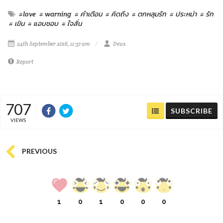
#love
# warning
# คำเตือน
# คิดถึง
# ตกหลุมรัก
# ประหม่า
# รัก
# เขิน
# แอบชอบ
# ใจสั่น
24th September 2016, 11:37 am
Deux
Report
707
SUBSCRIBE
VIEWS
PREVIOUS
1
0
1
0
0
0