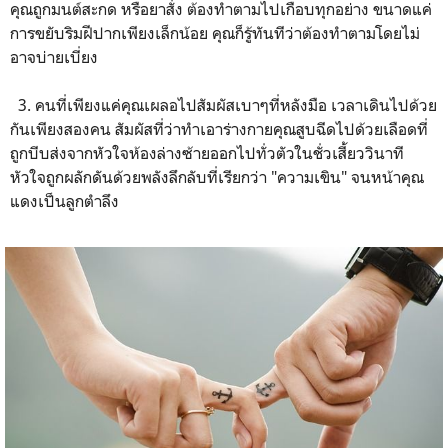
คุณถูกมนต์สะกด หรือยาสั่ง ต้องทำตามไปเกือบทุกอย่าง ขนาดแค่
การขยับริมฝีปากเพียงเล็กน้อย คุณก็รู้ทันทีว่าต้องทำตามโดยไม่
อาจบ่ายเบี่ยง
3. คนที่เพียงแค่คุณเผลอไปสัมผัสเบาๆที่หลังมือ เวลาเดินไปด้วย
กันเพียงสองคน สัมผัสที่ว่าทำเอาร่างกายคุณสูบฉีดไปด้วยเลือดที่
ถูกบีบส่งจากหัวใจห้องล่างซ้ายออกไปทั่วตัวในชั่วเสี้ยววินาที
หัวใจถูกผลักดันด้วยพลังลึกลับที่เรียกว่า "ความเขิน" จนหน้าคุณ
แดงเป็นลูกตำลึง