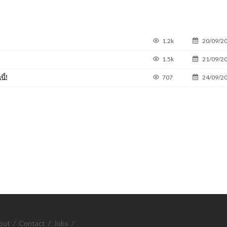
1.2k
20/09/2
1.5k
21/09/2
ี้!
707
24/09/2
out
/
Contact
/
Jobs
/