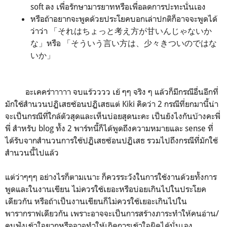
soft ลง เพื่อรักษามารยาทหรือเพื่อลดการปะทะนั่นเอง
หรือถ้าอยากจะพูดด้วยประโยคบอกเล่าปกติก็อาจจะพูดได้
ว่าว่า 「それはちょっと考え方が甘いんじゃないか
な」หรือ 「そういう言い方は、少々きついのではな
いか」
อะเคคร่าาาาา จบแร้วววว เย้ ๆๆ จริง ๆ แล้วก็มีกรณีอื่นอีกที่
มักใช้สำนวนปฏิเสธซ้อนปฏิเสธแต่ Kiki คิดว่า 2 กรณีที่ยกมานี้น่า
จะเป็นกรณีที่ใกล้ตัวสุดและเห็นบ่อยสุดนะคะ เป็นยังไงกันบ้างคะพี่
พี่ สำหรับ blog ทั้ง 2 พาร์ทนี้ก็ได้พูดถึงความหมายและ sense ที่
ได้รับจากสำนวนการใช้ปฏิเสธซ้อนปฏิเสธ รวมไปถึงกรณีที่มักใช้
สำนวนนี้ไปแล้ว
แต่ว่าๆๆๆ อย่างไรก็ตามเนาะ ก็ควรระวังในการใช้งานด้วยทั้งการ
พูดและในงานเขียน ไม่ควรใช้เยอะหรือบ่อยเกินไปในประโยค
เดียวกัน หรือถ้าเป็นงานเขียนก็ไม่ควรใช้เยอะเกินไปใน
พารากราฟเดียวกัน เพราะอาจจะเป็นการสร้างภาระทำให้คนอ่าน/
คนฟังเข้าใจยากหรืออาจทำให้เกิดการเข้าใจผิดได้นั่นเอง