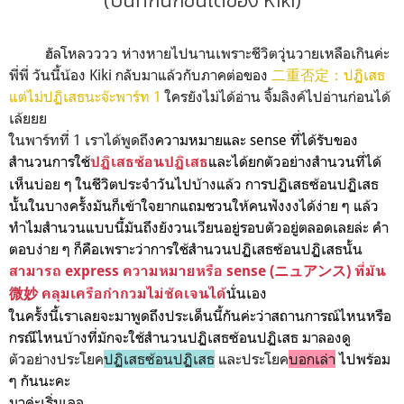
(บันทึกนึกขึ้นได้ของ Kiki)
ฮัลโหลวววว ห่างหายไปนานเพราะชีวิตวุ่นวายเหลือเกินค่ะ
พี่พี่ วันนี้น้อง Kiki กลับมาแล้วกับภาคต่อของ
二重否定：ปฏิเสธ
แต่ไม่ปฏิเสธนะจ๊ะพาร์ท 1
ใครยังไม่ได้อ่าน จิ้มลิงค์ไปอ่านก่อนได้
เล้ยยย
ในพาร์ทที่ 1 เราได้พูดถึง
ความหมายและ sense ที่ได้รับของ
สำนวนการใช้
และได้ยกตัวอย่างสำนวนที่ได้
ปฏิเสธซ้อนปฏิเสธ
เห็นบ่อย ๆ ในชีวิตประจำวันไปบ้างแล้ว การปฏิเสธซ้อนปฏิเสธ
นั้นในบางครั้งมันก็เข้าใจยากแถมชวนให้คนฟังงงได้ง่าย ๆ แล้ว
ทำไมสำนวนแบบนี้มันถึงยังวนเวียนอยู่รอบตัวอยู่ตลอดเลยล่ะ คำ
ตอบง่าย ๆ ก็คือเพราะว่าการใช้สำนวนปฏิเสธซ้อนปฏิเสธนั้น
สามารถ express ความหมายหรือ sense (ニュアンス) ที่มัน
นั่นเอง
微妙
คลุมเครือกำกวมไม่ชัดเจนได้
ในครั้งนี้เราเลยจะมาพูดถึงประเด็นนี้กันค่ะว่า
สถานการณ์ไหนหรือ
กรณีไหนบ้างที่มักจะใช้สำนวนปฏิเสธซ้อนปฏิเสธ
มาลองดู
ตัวอย่างประโยค
ปฏิเสธซ้อนปฏิเสธ
และประโยค
บอกเล่า
ไปพร้อม
ๆ กันนะคะ
มาค่ะเริ่มเลอ