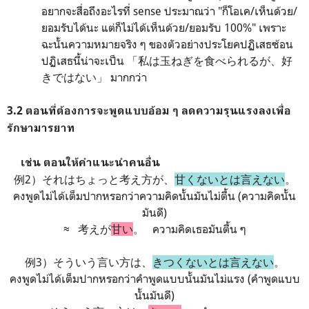
อยากจะสื่อถึงอะไรที่ sense ประมาณว่า "ก็โอเค/เห็นด้วย/
ยอมรับได้นะ แต่ก็ไม่ได้เห็นด้วย/ยอมรับ 100%" เพราะ
ฉะนั้นความหมายจริง ๆ ของตัวอย่างประโยคปฏิเสธซ้อน
ปฏิเสธนี้น่าจะเป็น 「私は玉ねぎを食べられるが、好
きではない」 มากกว่า
3.2
ตอนที่ต้องการจะพูดแบบอ้อม ๆ ลดความรุนแรงลงเพื่อ
รักษามารยาท
เช่น ตอนให้คำแนะนำคนอื่น
例2）それはちょっと考え方が、
甘くないとは言えない
。
คงพูดไม่ได้เต็มปากหรอกว่าความคิดนั้นมันไม่ตื้น (ความคิดนั้น
มันดี)
≈
考えが
甘い
。 ความคิดเธอมันตื้น ๆ
例3）そういう言い方は、
きつ
くないと
は言えない
。
คงพูดไม่ได้เต็มปากหรอกว่าคำพูดแบบนั้นมันไม่แรง (คำพูดแบบ
นั้นมันดี)