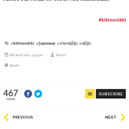
#kikinonikki
#kikinonikki
#Japanese
#ภาษาญี่ปุ่น
#ญี่ปุ่น
8th April 2022, 5:34 pm
Naomi
Report
467
SUBSCRIBE
VIEWS
PREVIOUS
NEXT