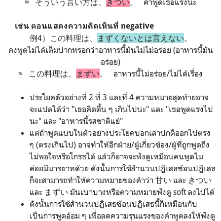
≈
そういう言い方は、
きつい
。 คำพูดเธอแรงนะ
เช่น ตอนแสดงความคิดเห็นที่ negative
例4）この料理は、
まずくない
とは言えない
。
คงพูดไม่ได้เต็มปากหรอกว่าอาหารนี้มันไม่ไม่อร่อย (อาหารนี้มัน
อร่อย)
≈
この料理は、
まず
い
。 อาหารนี้ไม่อร่อย/ไม่ได้เรื่อง
ประโยคตัวอย่างที่ 2 ที่ 3 และที่ 4 ความหมายสุดท้ายอาจ
จะแปลได้ว่า "เธอคิดตื้น ๆ เกินไปนะ" และ "เธอพูดแรงไป
นะ" และ "อาหารนี้รสชาติแย่"
แต่ถ้าพูดแบบในตัวอย่างประโยคบอกเล่าปกติออกไปตรง
ๆ (ตรงเกินไป) อาจทำให้อีกฝ่าย/ผู้เกี่ยวข้อง/ผู้ที่ถูกพูดถึง
ไม่พอใจหรือโกรธได้ แล้วก็อาจจะฟังดูเหมือนคนพูดไม่
ค่อยมีมารยาทด้วย ดังนั้นการใช้สำนวนปฏิเสธซ้อนปฏิเสธ
ก็จะสามารถทำให้ความหมายของคำว่า 甘い และ きつい
และ まずい มันเบาบางหรือความหมายฟังดู soft ลงไปได้
ดังนั้นการใช้สำนวนปฏิเสธซ้อนปฏิเสธนี้ก็เหมือนกับ
เป็นการพูดอ้อม ๆ เพื่อลดความรุนแรงของคำพูดลงให้ฟังดู