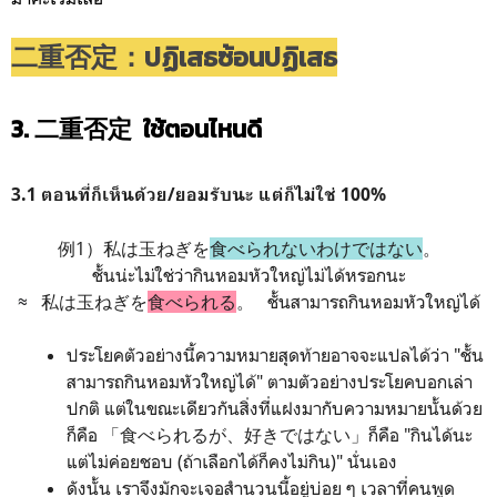
二重否定：ปฏิเสธซ้อนปฏิเสธ
3. 二重否定 ใช้ตอนไหนดี
3.1
ตอนที่ก็เห็นด้วย/ยอมรับนะ แต่ก็ไม่ใช่ 100%
例1）私は玉ねぎを
食べられないわけではない
。
ชั้นน่ะไม่ใช่ว่ากินหอมหัวใหญ่ไม่ได้หรอกนะ
≈
私は玉ねぎを
食べられる
。 ชั้นสามารถกินหอมหัวใหญ่ได้
ประโยคตัวอย่างนี้ความหมายสุดท้ายอาจจะแปลได้ว่า "ชั้น
สามารถกินหอมหัวใหญ่ได้" ตามตัวอย่างประโยคบอกเล่า
ปกติ แต่ในขณะเดียวกันสิ่งที่แฝงมากับความหมายนั้นด้วย
ก็คือ 「食べられるが、好きではない」ก็คือ "กินได้นะ
แต่ไม่ค่อยชอบ (ถ้าเลือกได้ก็คงไม่กิน)" นั่นเอง
ดังนั้น เราจึงมักจะเจอสำนวนนี้อยู่บ่อย ๆ เวลาที่คนพูด