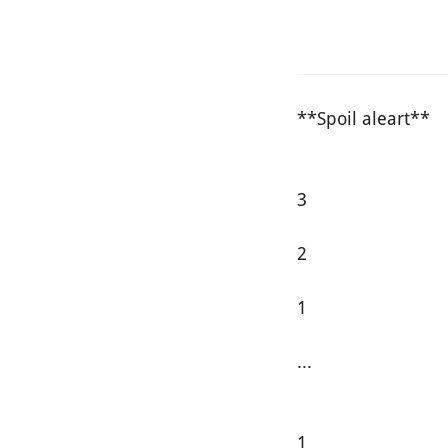
**Spoil aleart**
3
2
1
...
1