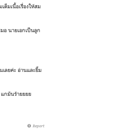
็มเนื้อเรื่องให้สม
สมอ นายเอกเป็นลูก
วนเลยค่ะ อ่านและยิ้ม
ก แกมันร้ายยยย
Report