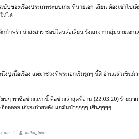
บับของเรื่องประเภทระบบเกม ที่นายเอก เลียน ต้องเข้าไปเติมเต
ให้ได้
็กกำพร้า น่าสงสาร ชอบโดนล้อเลียน รังแกจากกลุ่มนายเอกเ
งปูเนื้อเรื่อง แต่มาช่วงที่พระเอกเริ่มรุกๆ นี้สิ อ่านแล้วเขินม้
ียบๆ พาซื่อช่วงแรกนี้ คือช่วงล่าสุดที่อ่าน (22.03.20) ร้ายมา
ว อะฮือออออ เอ๊ะอะถ่ายพลัง แกมันบ้าๆๆๆๆ เขินๆๆๆๆ
54 pm
polka_bear