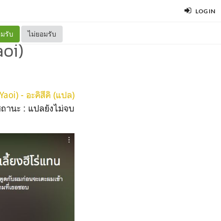
LOG IN
มรับ
ไม่ยอมรับ
aoi)
oi) - อะคิสึคิ (แปล)
สถานะ : แปลยังไม่จบ