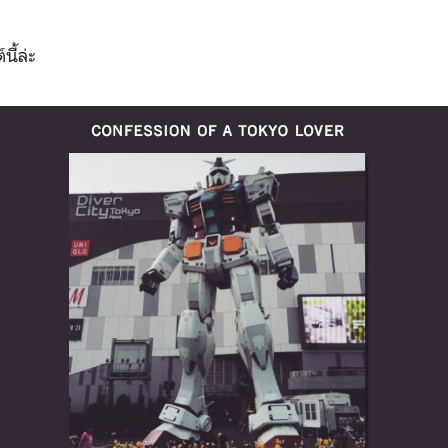
ี้ล่ะ