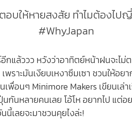
ตอบให้หายสงสัย ทำไมต้องไปญี่ป
#WhyJapan
ร์อีกแล้ววว หวังว่าอาทิตย์หน้าฝนจะไม่
ไห้) เพราะมันเงียบเหงาซึมเซา ชวนให้อยาก
่านเพื่อนๆ Minimore Makers เขียนเล่าเรื
ปุ่นกันหลายคนเลย โอ้โห อยากไป แต่อยา
ันนี้เลยจะมาชวนคุยไงล่ะ!