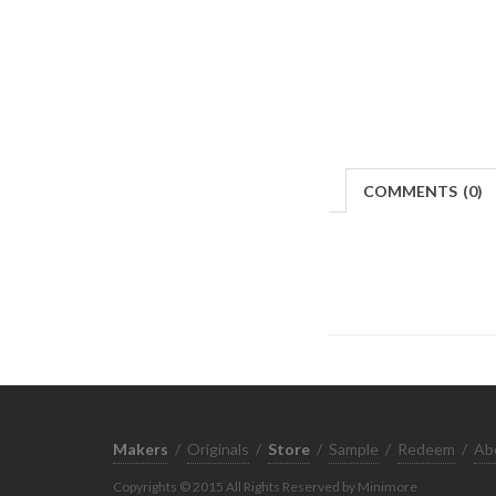
COMMENTS
(
0)
Makers
/
Originals
/
Store
/
Sample
/
Redeem
/
Ab
Copyrights © 2015 All Rights Reserved by Minimore