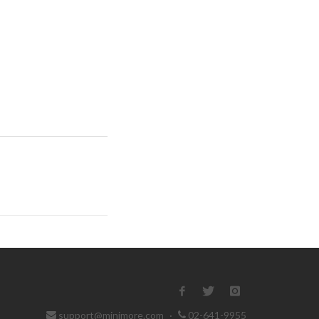
support@minimore.com
·
02-641-9955