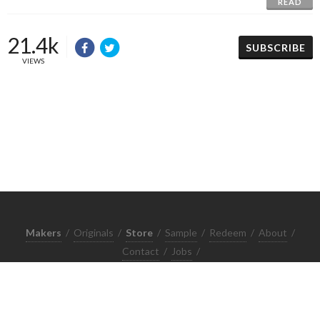
READ
21.4k
SUBSCRIBE
VIEWS
Makers
/
Originals
/
Store
/
Sample
/
Redeem
/
About
/
Contact
/
Jobs
/
Copyrights © 2015 All Rights Reserved by Minimore
ภาพและเนื้อหาในเว็บไซต์นี้เป็นงานมีลิขสิทธิ์ ห้ามทำซ้ำหรือดัดแปลง