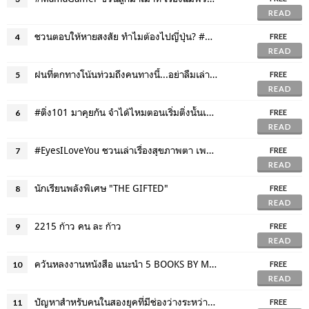
READ
ชวนตอบให้หายสงสัย ทำไมต้องไปญี่ปุ่น? #WhyJapan
4
FREE
READ
ฝนที่ตกทางโน้นท่วมถึงคนทางนี้...อย่าลืมเล่าสู่กันฟัง #NotAFlood
5
FREE
READ
#ติ่ง101 มาคุยกัน จำได้ไหมตอนเริ่มติ่งนั้นเราเป็นอย่างไร?
6
FREE
READ
#EyesILoveYou ชวนเล่าเรื่องสุขภาพตา เพราะว่าการมองเห็นนั้นสำคัญ
7
FREE
READ
นักเรียนพลังพิเศษ "THE GIFTED"
8
FREE
READ
2215 ก้าว คน ละ ก้าว
9
FREE
READ
ควันหลงงานหนังสือ แนะนำ 5 BOOKS BY MINIMORE
10
FREE
READ
ปัญหาสำหรับคนในสองยุคที่มีช่องว่างระหว่างอายุ จะทำอย่างไร
11
FREE