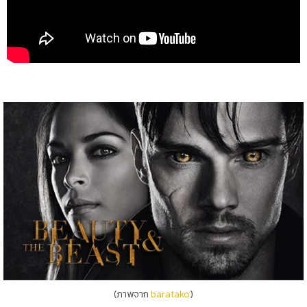
(ภาพจาก
baratako
)