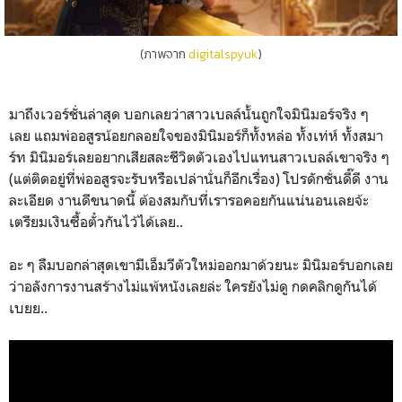
(ภาพจาก
digitalspyuk
)
มาถึงเวอร์ชั่นล่าสุด บอกเลยว่าสาวเบลล์นั้นถูกใจมินิมอร์จริง ๆ
เลย แถมพ่ออสูรน้อยกลอยใจของมินิมอร์ก็ทั้งหล่อ ทั้งเท่ห์ ทั้งสมา
ร์ท มินิมอร์เลยอยากเสียสละชีวิตตัวเองไปแทนสาวเบลล์เขาจริง ๆ
(แต่ติดอยู่ที่พ่ออสูรจะรับหรือเปล่านั่นก็อีกเรื่อง) โปรดักชั่นดี๊ดี งาน
ละเอียด งานดีขนาดนี้ ต้องสมกับที่เรารอคอยกันแน่นอนเลยจ้ะ
เตรียมเงินซื้อตั๋วกันไว้ได้เลย..
อะ ๆ ลืมบอกล่าสุดเขามีเอ็มวีตัวใหม่ออกมาด้วยนะ มินิมอร์บอกเลย
ว่าอลังการงานสร้างไม่แพ้หนังเลยล่ะ ใครยังไม่ดู กดคลิกดูกันได้
เบยย..