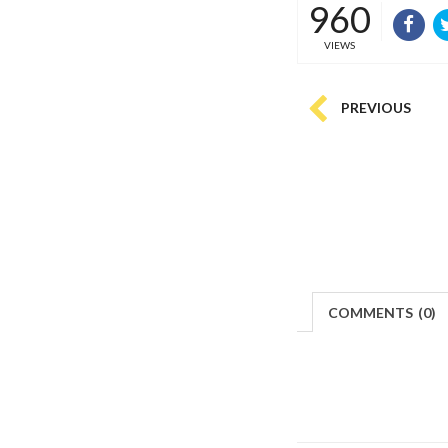
960
VIEWS
PREVIOUS
COMMENTS
(
0)