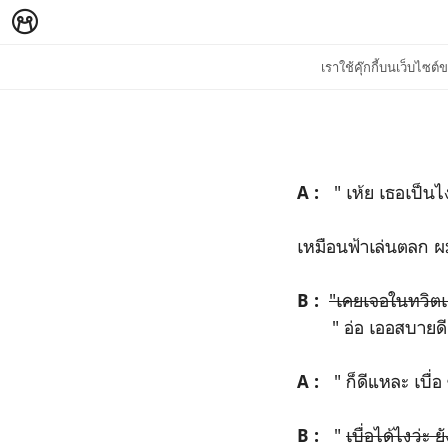
เราใช้คุ๊กกี้บนเว็บไซ
" เห้ย เธอเป็นไ
A :
เหมือนฟ้าเล่นตลก ผม
"เคยเจอในทวิตเ
B :
" อ่อ เออสบายดี เ
" ก็ดีแหละ เบื่อ
A :
"
เบื่อได้ไงว่ะ
B :