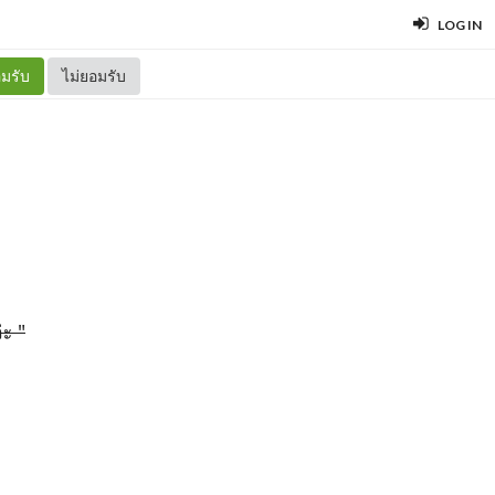
LOG IN
มรับ
ไม่ยอมรับ
ะ "