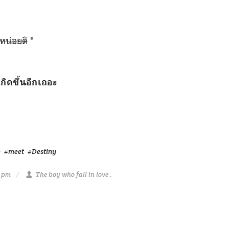
หน่อยดิ
"
กิดขึ้นอีกเถอะ
e
#meet
#Destiny
3 pm
The boy who fall in love .