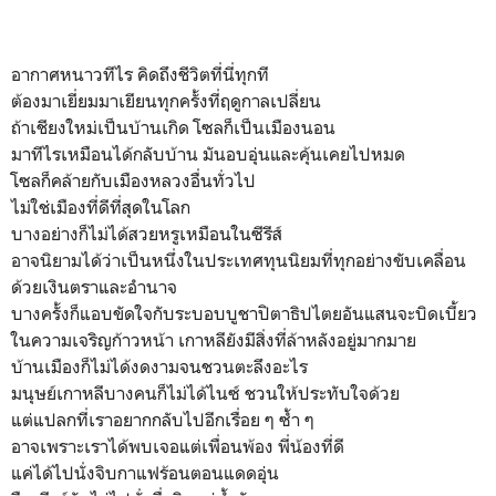
อากาศหนาวทีไร คิดถึงชีวิตที่นี่ทุกที
ต้องมาเยี่ยมมาเยียนทุกครั้งที่ฤดูกาลเปลี่ยน
ถ้าเชียงใหม่เป็นบ้านเกิด โซลก็เป็นเมืองนอน
มาทีไรเหมือนได้กลับบ้าน มันอบอุ่นและคุ้นเคยไปหมด
โซลก็คล้ายกับเมืองหลวงอื่นทั่วไป
ไม่ใช่เมืองที่ดีที่สุดในโลก
บางอย่างก็ไม่ได้สวยหรูเหมือนในซีรีส์
อาจนิยามได้ว่าเป็นหนึ่งในประเทศ​ทุนนิยมที่ทุกอย่างขับเคลื่อน​
ด้วยเงินตราและอำนาจ
บางครั้งก็แอบขัดใจกับระบอบบูชาปิตาธิปไตยอันแสนจะบิดเบี้ยว
ในความเจริญก้าวหน้า เกาหลียังมีสิ่งที่ล้าหลังอยู่มากมาย
บ้านเมืองก็ไม่ได้งดงามจนชวนตะลึงอะไร
มนุษย์​เกาหลีบางคนก็ไม่ได้ไนซ์ ชวนให้ประทับใจด้วย
แต่แปลกที่เราอยากกลับไปอีกเรื่อย ๆ ซ้ำ ๆ
อาจเพราะเราได้พบเจอแต่เพื่อนพ้อง พี่น้องที่ดี
แค่ได้ไปนั่งจิบกาแฟร้อนตอนแดดอุ่น