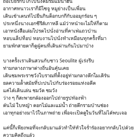
ถือเบียร์กับไก่ไปนั่งดื่มริมแม่น้ำฮัน
อากาศหนาวเราก็มีโซจู หมูย่างเป็นเพื่อน
เดินเข้าเตนท์ไปยืนกินต็อกบกกีกับออมุกร้อน ๆ
ประหนึ่งนางเอกซีรีส์เกาหลี แม้ว่าหน้าจะไม่ให้ก็ตาม
เอาหนังสืือเล่มโปรดไปนั่งอ่านที่คาเฟ่แถวบ้าน
หอบแล็ปท็อป หอบงานไปนั่งทำเหมือนทุกครั้งที่มา
ยามพักสายตาก็ดูผู้คนที่เดินผ่านกันไปมาบ้าง
บางครั้งเราเดินสวนกับชาว Seoulite ผู้เร่งรีบ
ท่ามกลางภาษาต่างถิ่นอันคุ้นเคย
เดินชมพระราชวังโบราณ​ที่ตั้งอยู่​ท่ามกลางตึกโมเดิร์น​
ยลความล้ำสมัยที่ปะปนไปกับร่องรอยแห่งอดีต
แค่ได้เดินเล่น ชมวัด ชมวัง
ว่าง
ๆ ก็สะพายกล้องออกไปถ่ายรูปท้องฟ้า
ต้นไม้ ใบหญ้า ดอกไม้และแม่น้ำ ถ่ายตึกรามบ้านช่อง
เอาทุกอย่างมาไว้ในภาพถ่าย เพื่อจะเปิดดูในวันที่ไม่ได้พบเจอ
แค่นี้ก็เพียงพอที่จะกลับมาแล้วทำให้หัวใจร่ำร้องอยากกลับไปด้วย
ความคิดถึงแล้ว