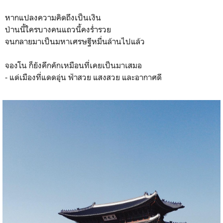
หากแปลงความคิดถึง​เป็นเงิน
ป่านนี้ใครบางคนแถวนี้คงร่ำรวย
จนกลายมาเป็นมหาเศรษฐีหมื่นล้าน​ไปแล้ว
จองโน ก็ยังคึกคักเหมือนที่เคยเป็นมาเสมอ
- แด่เมืองที่แดดอุ่น ฟ้าสวย แสงสวย และอากาศดี