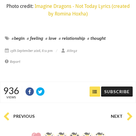
Photo credit:
Imagine Dragons - Not Today Lyrics (created
by Romina Hoxha)
#begin
# feeling
# love
# relationship
# thought
15th September 2016, 6:11 pm
Atinyz
Report
936
SUBSCRIBE
VIEWS
PREVIOUS
NEXT