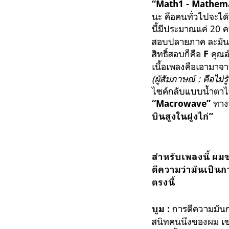
“Math1 - Mathema
นะ คือคนทั่วไปจะได
นี้มีประมาณแค่ 20 
สอบปลายภาค ละมัน
สิทธิ์สอบก็คือ
คุณอ
F
เนื้อเพลงคือเอามาจ
(ผู้สัมภาษณ์ : คือไม่
ไซค์กลับแบบน้ำตาไหล
ทางน
“Macrowave”
บินสูงในฝูงไก่”
สำหรับเพลงนี้ ผ
ตีความว่ามันเป็น
ตรงนี้
การตีความมันกว
บูม :
สนิทคนนึงของผม เขา