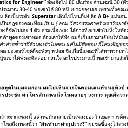
อ๋องจัดไป 80 เต็มร้อย ส่วนผมนี่ 30 (หั
tics for Engineer”
้ประมาณ 30-40 พอเขาได้ 80 หนิ เขาผยองเลย เพราะทั้งคณะ
คน คือเป็นระดับ
เดินไปไหนก็เท่ คือ
แน่นอน 
Superstar
A B+
เป็นกฎของคณะที่ผมเรียน
( คณะ วิศวกรรมศาตร์ มหาวิทยาล
๋องก็จัดไปเลย
ตัว ตามเนื้อเพลง ไอ้การที่เขาเข้าไปนั่งในห้อง
1
ากคำพูดของเขาหมด อ๋องเล่าให้ฟัง ผมก็เก็บเอามาเขียนให้มั
รู้ตัวด้วยซ้ำว่าที่ตัวเองเข้าไปสอบ แต่ไม่มีชื่อสอบ ก็โดนเชิญออก
 มอเตอร์ไซค์ก็จะพังๆ หน่อย ซิงเกิ้ลนี้แหละที่ได้พาพวกเรา
ู้นเขาได้ฟังละติดต่อมา สนใจ อะไรประมาณนี้ พอเข้ามาแล้วก
มขอพูดในมุมผมก่อน ผมไปเห็นจากในคอมเมนท์บนยูทิวป
การประชด ด่า ใครสักคนหนึ่ง ในหลายๆ วงการ คุณมีความ
้างมากเพลงนี้ แล้วพอมันกลายเป็นเพลงยอดวิวเยอะ การตีความ
โพสถึงเพลงนี้ว่า
ผมขอชี้แจงไว้ตรงนี
“มันทำมาด่ากูปะวะ?
”