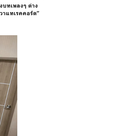
องบทเพลงๆ ต่าง
างวาแทเรคคอร์ด”