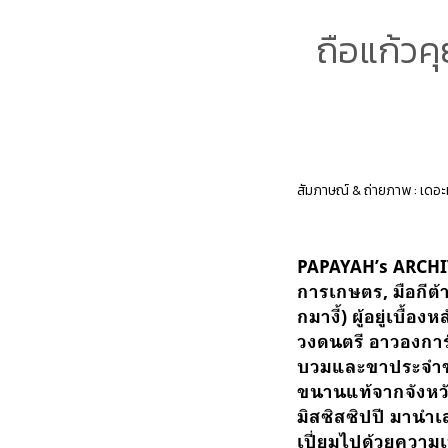
ถือแก้วค
สัมภาษณ์ & ถ่ายภาพ : เดอะม
PAPAYAH’s ARCHI
การเกษตร, มือกีต้
กมางี้) ผู้อยู่เบื
วงดนตรี อาวองการ
บวมและขาประจำของ
ขนานแท้จากจังหวัด
มิสซิสซิปปี มานำ
เปี่ยมไปด้วยความเ