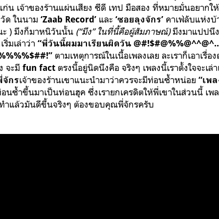
่น เจ้าของร้านแผ่นเสียง ซีดี เทป มือสอง ที่หมายมั่นอยากให
วัด ในนาม
และ
คาเฟ่ลับแห่งบ้
‘
Zaab Record’
‘
ซอยลุงจักร’
 ) มึงก็มาหนิวันนั้น
(“มึง” ในที่นี้คือผู้สัมภาษณ์)
มึงมาแปปนึง
ริ่มเล่าว่า
“พี่วันนี้ผมมาเรียนผิดวัน @#!$#@%%@^^@^..
ตามเหตุการณ์ในเนื้อเพลงเลย ละเราก็เอาเรื่องต
!$%%%%$##!”
ง จะมี
ตรงนี้อยู่นิดนึงคือ จริงๆ เพลงนี้เราตั้งใจจะเล่
fun fact
เจ้าของร้านเขาแนะนำมาว่าควรจะมีท่อนซ้ำหน่อย
ี่จักร
“เพล
่อนซ้ำขึ้นมาเป็นท่อนฮุค ซึ่งเรายกเครดิตให้พี่เขาในส่วนนี้ เพ
แล้วมันดีขึ้นจริงๆ ต้องขอบคุณพี่จักรครับ