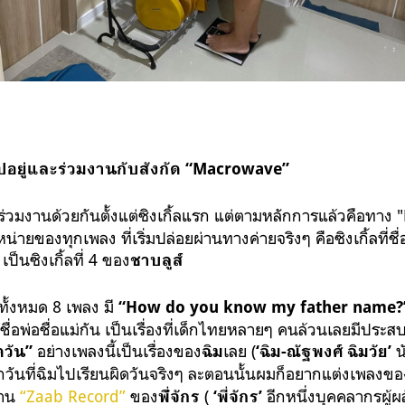
ไปอยู่และร่วมงานกับสังกัด “Macrowave”
ร่วมงานด้วยกันตั้งแต่ซิงเกิ้ลแรก แต่ตามหลักการแล้วคือทาง "
หน่ายของทุกเพลง ที่เริ่มปล่อยผ่านทางค่ายจริงๆ คือซิงเกิ้ลที่ชื่
 เป็นซิงเกิ้ลที่ 4 ของ
ชาบลูส์
วทั้งหมด
8
เพลง มี
“How do you know my father name?
อชื่อพ่อชื่อแม่กัน เป็นเรื่องที่เด็กไทยหลายๆ คนล้วนเลยมีประส
อย่างเพลงนี้เป็นเรื่องของ
เลย (
น
ดวัน”
ฉิม
‘ฉิม-ณัฐพงศ์ ฉิมวัย’
วันที่ฉิมไปเรียนผิดวันจริงๆ ละตอนนั้นผมก็อยากแต่งเพลงของช
้าน
“Zaab Record”
ของ
(
อีกหนึ่งบุคคลากรผู้
พี่ัจักร
‘พี่จักร’