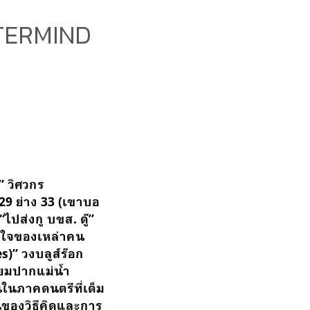
ASTERMIND
 วิศวกร
29 ย่าง 33 (เขาบอ
ไปส่งกู บขส. ดู๊”
ัญใจของเหล่าคน
)” วงบลูส์ร๊อก
่ยมปากแม่น้ำ
ในภาคดนตรีที่เต็ม
วนของวิธีคิดและการ