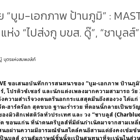
ุย “บูม-เอกภาพ ป้านภูมิ” : M
แห่ง “ไปส่งกู บขส. ดู๊”, “ชาบูลส์”
ู๋ บุตรแห่งสมพงษ์เก๋
VE ขอเสนอบันทึกการสนทนาของ “บูม-เอกภาพ ป้านภูมิ”
าร์, โปรดิวซ์เซอร์ และนักแต่งเพลงมากความสามารถ วัย 
้องหลังความสำเร็จวงดนตรีนอกกระแสสุดมึนถึงสองวง ได้แก่ “
์ด-ฮาร์ดร๊อก สุดขบถ ฐานะร่ำรวย ที่ตอนนี้กลายเป็นขว
มิวสิกเฟสติวัลทั่วประเทศ และ วง “ชาบลูส์ (Charblues
 ขอนแก่น ที่นำดนตรีบูลส์ที่มีต้นกำเนิดมาจากสามเหลี
เสนอผ่านความมีอารมณ์ขันสไตล์คนอีสานแต่ยังคงเข้มข้น
ป็นบูลส์ งานสัมภาษณ์ชิ้นนี้จะเป็นสนทนาที่จะเน้นในส่