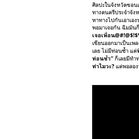
ศิลปะในจังหวัดขอนแก
ทางดนตรีประจำจังห
หาทางไปกันเอาเองนะ
พอมาเจอกัน ฉิมมันก็เ
เจอเพื่อน@#!@$
เขียนออกมาเป็นเพล
เลย ไม่มีท่อนซ้ำ แต่
พ
ก็เลยมีทำท
ท่อนซ้ำ”
แต่พอลองทำ
ทำไมวะ?