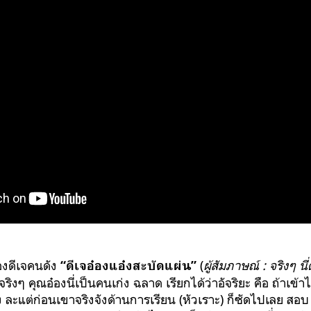
องดีเจคนดัง
(
ผู้สัมภาษณ์ : จริงๆ น
“
ดีเจอ๋องแอ๋งสะบัดแผ่น”
จริงๆ คุณอ๋องนี่เป็นคนเก่ง ฉลาด เรียกได้ว่าอัจริยะ คือ ถ้าเข้า
ง ละแต่ก่อนเขาจริงจังด้านการเรียน (หัวเราะ) ก็ซัดไปเลย สอ