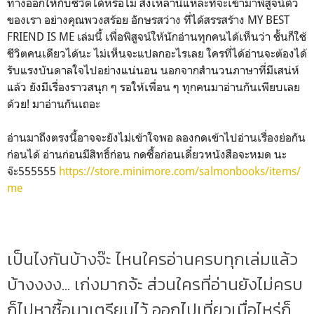
ทางออกให้กับชีวิตได้หรือไม่ สิ่งเหล่านี้แหละที่จะเข้ามาพิสูจน์ตัว
ของเรา อย่างคุณพวงสร้อย อักษรสว่าง ที่ได้สรรสร้าง MY BEST
FRIEND IS ME เล่มนี้ เพื่อพิสูจน์ให้นักอ่านทุกคนได้เห็นว่า ชั้นก็ใช้
ชีวิตคนเดียวได้นะ ไม่เห็นจะแปลกอะไรเลย ใครที่ได้อ่านจะต้องได้
รับแรงบันดาลใจไปอย่างแน่นอน นอกจากสำนวนภาษาที่มีเสน่ห์
แล้ว ยังมีเรื่องราวสนุก ๆ รอให้เพื่อน ๆ ทุกคนมาอ่านกันเพียบเลย
ด้วย! มาอ่านกันเถอะ
อ่านมาถึงตรงนี้อาจจะยังไม่เข้าใจพอ ลองกดเข้าไปอ่านเรื่องย่อกัน
ก่อนได้ อ่านก่อนมีสิทธิ์ก่อน กดซื้อก่อนเดี๋ยวหนังสือจะหมด นะ
จ๊ะ555555
https://store.minimore.com/salmonbooks/items/
me
เป็นไงกันบ้างจ๊ะ ไหนใครอ่านครบทุกเล่มแล้ว
บ้างงงง... เก่งมากจ้ะ ส่วนใครที่อ่านยังไม่ครบ
ก็ไปหาซื้อมาเตรียมไว้ ออกไปเที่ยวเมื่อไหร่ก็