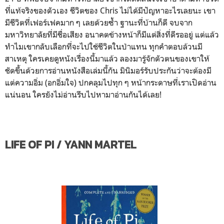
ที่แท้จริงของตัวเอง ชีวิตของ Chris ไม่ได้มีปัญหาอะไรเลยนะ เขา
มีชีวิตที่เฟอร์เฟคมาก ๆ เลยด้วยซ้ำ ฐานะที่บ้านก็ดี จบจาก
มหาวิทยาลัยที่มีชื่อเสียง อนาคตข้างหน้าก็มีแต่สิ่งที่ดีรออยู่ แต่แล้ว
ทำไมเขากลับเลือกที่จะไปใช้ชีวิตในป่าแทน ทุกคำตอบล้วนมี
สาเหตุ ใครเคยดูหนังเรื่องนี้มาแล้ว ลองมารู้จักตัวตนของเขาให้
ชัดขึ้นด้วยการอ่านหนังสือเล่มนี้กัน มินิมอร์รับประกันว่าจะต้องมี
แต่ความอิ่ม (อกอิ่มใจ) ปกคลุมไปทุก ๆ หน้ากระดาษที่เราเปิดอ่าน
แน่นอน ใครยังไม่อ่านรีบไปหามาอ่านกันได้เลย!
LIFE OF PI / YANN MARTEL