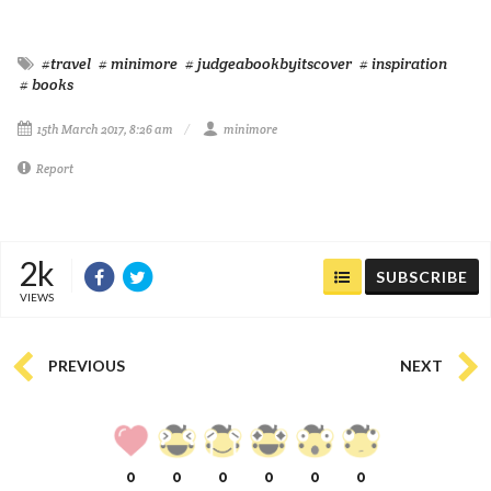
#travel
# minimore
# judgeabookbyitscover
# inspiration
# books
15th March 2017, 8:26 am
minimore
Report
2k
SUBSCRIBE
VIEWS
PREVIOUS
NEXT
0
0
0
0
0
0