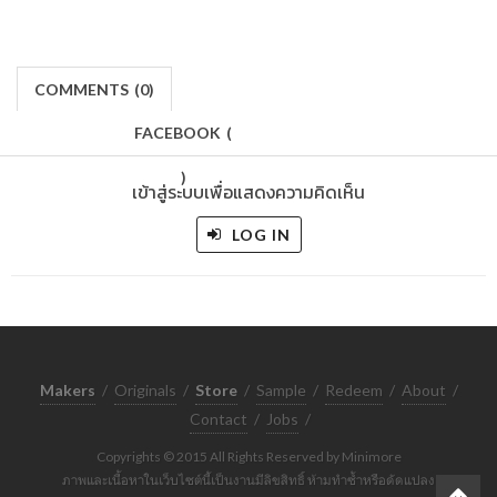
COMMENTS
(
0)
FACEBOOK
(
)
เข้าสู่ระบบเพื่อแสดงความคิดเห็น
LOG IN
Makers
/
Originals
/
Store
/
Sample
/
Redeem
/
About
/
Contact
/
Jobs
/
Copyrights © 2015 All Rights Reserved by Minimore
ภาพและเนื้อหาในเว็บไซต์นี้เป็นงานมีลิขสิทธิ์ ห้ามทำซ้ำหรือดัดแปลง