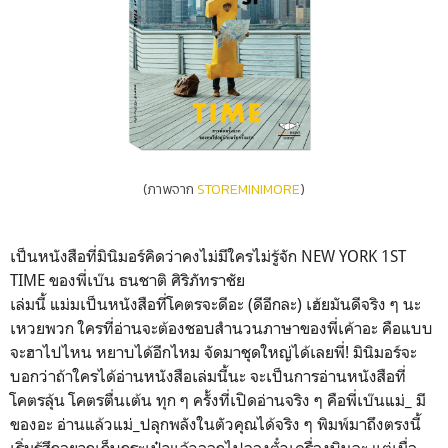
(ภาพจาก
STOREMINIMORE
)
เป็นหนังสือที่มินิมอร์คิดว่าคงไม่มีใครไม่รู้จัก NEW YORK 1ST
TIME ของพี่เบ๊น ธนชาติ ศิริภัทราชัย
เล่มนี้ แม่มเป็นหนังสือที่โคตรจะดีอะ (ดีอีกละ) เฮ้ยมันดีจริง ๆ นะ
เหวยพวก ใครที่อ่านจะต้องชอบสำนวนภาษาของพี่เค้าอะ คือแบบ
จะฮาไปไหน หยาบได้อีกไหม จัดมาชุดใหญ่ได้เลยพี่! มินิมอร์จะ
บอกว่าถ้าใครได้อ่านหนังสือเล่มนี้นะ จะเป็นการอ่านหนังสือที่
โคตรลุ้น โคตรตื่นเต้น ทุก ๆ ครั้งที่เปิดอ่านจริง ๆ คือพี่เบ๊นแม่_ มี
ของอะ อ่านแล้วแม่_ปลุกพลังในตัวคุณได้จริง ๆ พิมพ์มาถึงตรงนี้
เริ่มรู้สึกอยากเก็บกระเป๋าแล้วออกไปจองตั๋วเครื่องบินละ แต่เมื่อ