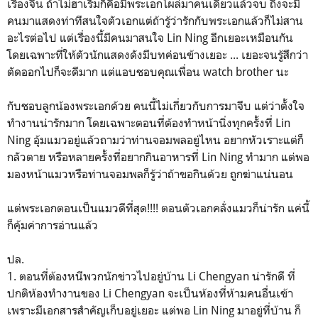
เรื่องจีน ถ้าไม่ฮาเร็มก็คือมีพระเอกโผล่มาคนเดียวแล้วจบ ถึงจะมี
คนมาแสดงท่าทีสนใจตัวเอกแต่ถ้ารู้ว่ารักกับพระเอกแล้วก็ไม่สาน
อะไรต่อไป แต่เรื่องนี้มีคนมาสนใจ Lin Ning อีกเยอะเหมือนกัน
โดยเฉพาะที่ให้ตัวนักแสดงดังมีบทค่อนข้างเยอะ ... เยอะจนรู้สึกว่า
ตัดออกไปก็จะดีมาก แต่แอบชอบคุณเพื่อน watch brother นะ
กับชอบลูกน้องพระเอกด้วย คนนี้ไม่เกี่ยวกับการมาจีบ แต่ว่าตั้งใจ
ทำงานน่ารักมาก โดยเฉพาะตอนที่ต้องทำหน้านิ่งทุกครั้งที่ Lin
Ning อุ้มแมวอยู่แล้วถามว่าท่านจอมพลอยู่ไหน อยากหัวเราะแต่ก็
กลัวตาย หรือหลายครั้งที่อยากกินอาหารที่ Lin Ning ทำมาก แต่พอ
มองหน้าแมวหรือท่านจอมพลก็รู้ว่าถ้าขอกินด้วย ถูกฆ่าแน่นอน
แต่พระเอกตอนเป็นแมวดีที่สุด!!!! ตอนตัวเอกคลั่งแมวก็น่ารัก แค่นี้
ก็คุ้มค่าการอ่านแล้ว
ปล.
1. ตอนที่ต้องหนีพวกนักข่าวไปอยู่บ้าน Li Chengyan น่ารักดี ที่
ปกติห้องทำงานของ Li Chengyan จะเป็นห้องที่ห้ามคนอื่นเข้า
เพราะมีเอกสารสำคัญเก็บอยู่เยอะ แต่พอ Lin Ning มาอยู่ที่บ้าน ก็