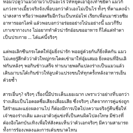
หอมไปดูว่าแมวถามว่าเป็นอะไร ให้หยุดเอาอุ้งเท้าขยี้ตา แมวก็
แกว่งหางเมี้ยวจริงจังเพื่อบอกว่าตัวเองไม่เป็นไร ทั้งๆ ที่ตาแดงฉ่ำ
น่าสงสาร หรือว่าพอสตรีมอีกวันเป็นหม้อไฟ เรียกเพื่อนมาช่วยชิม
อาหารออกไลฟ์ แล้วพอบอกว่าอร่อยอย่างโน้นอย่างนี้ แมวก็รีบ
เกาะขากางเกง ไม่อยากทำตัวน่ารักอ้อนขออาหาร ก็ได้แต่ทำตา
เป็นประกาย ... ได้แค่นี้จริงๆ
แต่พอเลิกซึนกระโดดให้อุ้มยิ่งน่ารัก พออยู่ด้วยกันก็ยิ่งติดกัน แมว
ไม่เคยรู้สึกตัวว่าตัวใหญ่กระโดดเข้ามาให้อุ้มเสมอ ยิ่งตอนที่อินเลิ
ฟกันหลังๆ พอกินข้าวเสร็จ ท่านนายพลก็แปลงร่างเป็นแมวแล้ว
เดินมาบนโต๊ะกินข้าวให้ลูบตัวแปรงขนให้ทุกครั้งหลังอาหารเย็น
ด้วยซ้ำ
สาระอื่นๆ? จริงๆ เรื่องนี้มีประเด็นเยอะมาก เพราะว่าอย่างที่บอกว่า
ร่างเดิมเป็นไอดอลชื่อเสียงเสื่อมเสีย ซึ่งจริงๆ เกิดจากการคู่แข่งถูก
ใส่ร้ายและแย่งผลงานไป ก็ต้องมีการเปิดโปงความจริงกู้คืนชื่อให้
เจ้าของร่างเดิม และเอาตัวคู่แข่งที่เป็นคนผิดไปลงโทษ มีช่วงที่
ต้องอิงโลกบันเทิงเพื่อให้สังคมเห็นว่าตัวเอกจริงๆ มีความสามารถ
ทั้งการร้องเพลงและการเต้นขนาดไหน