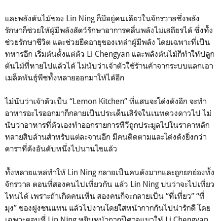
และพลังต้นไม้ของ Lin Ning ก็มีอยู่คนเดียวในจักรวาลซึ่งพลัง
รักษาก็ช่วยให้ผู้มีพลังสัตว์รักษาอาการคลื่นพลังไม่เสถียรได้ ซึ่งทั้ง
ช่วยรักษาชีวิต และช่วยยืดอายุของเหล่าผู้มีพลัง โดยเฉพาะที่เป็น
ทหารอีก เริ่มต้นตั้งแต่ตัว Li Chengyan และพลังต้นไม้ก็ทำให้ปลูก
ต้นไม้ที่หายไปแล้วได้ ไม่นับว่าเจ้าตัวใช้ร้านค้าจากระบบแลกเอา
เมล็ดพันธุ์พืชทั้งหลายออกมาให้ได้อีก
ไม่นับว่าเจ้าตัวเป็น “Lemon Kitchen” ที่แสนจะโด่งดังอีก จะทำ
อาหารอะไรออกมาก็กลายเป็นประเด็นเสิร์จในเนทดวงดาวไป ไม่
นับว่าอาหารที่ตัวเองทำออกรายการทีวีถูกประมูลไปในราคาหลัก
หลายสิบล้านสำหรับแต่ละจานอีก มีคนติดตามและโด่งดังยิ่งกว่า
ดาราที่ดังอันดับหนึ่งไปนานโขแล้ว
ทั้งหลายแหล่ทำให้ Lin Ning กลายเป็นคนดังมากและถูกยกย่องทั้ง
จักรวาล ตอนที่สองคนไปเที่ยวกัน แล้ว Lin Ning บ่นว่าจะไปเที่ยว
ไหนได้ เพราะถ้าเกิดคนเห็น สองคนก็จะกลายเป็น “ที่เที่ยว” “ที่
มุง” ของฝูงชนแทน แล้วไปงานโดยใส่หน้ากากกันไปน่ารักดี โดย
เฉพาะตอนที่ Lin Ning หยิบหน้ากากปีศาจแมวให้ Li Chengyan