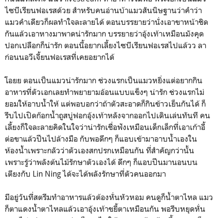
ไซบีเรียนฟอเรสด้วย สำหรับคนอ่านบ้าแมวสันนิษฐานว่าคำว่า
แมวคำเดียวก็ผลทำใจละลายได้ ตอนบรรยายว่านั่งเอาขาหน้าชิด
กันแล้วเอาหางมาพาดน่ารักมาก บรรยายว่าอุ้งเท้าเหมือนมังคุด
ปอกเปลือกก็น่ารัก ตอนนี้อยากเลี้ยงไซบีเรียนฟอเรสไปแล้วว ลา
ก่อนนอวีเจี้ยนฟอเรสที่เคยอยากได้
โอยย ตอนเป็นแมวน่ารักมาก ช่วงแรกเป็นแมวหยิ่งแต่อยากกิน
อาหารที่ตัวเอกเลยทำพยายามอ้อนแบบแข็งๆ น่ารัก ช่วงแรกไม่
ยอมให้อาบน้ำให้ แต่พอบอกว่าถ้าตัวสะอาดก็กินข้าวเย็นกันได้ ก็
รีบไปเปิดก๊อกน้ำถูสบู่ฟอกอุ้งเท้าหลังจากออกไปเดินเล่นทันที คน
เลี้ยงก็ใจละลายคิดในใจว่าน่ารักเชื่อฟังเหมือนเด็กเล็กที่เอาเก้าอี้
ต่อขาแล้วปีนไปล้างมือ กับพอดึกๆ ก็แอบเข้ามาอาบน้ำเองใน
ห้องน้ำเพราะกลัวว่าตัวเองสกปรกเหมือนกัน ที่สำคัญกว่านั้น
เพราะรู้ว่าพลังต้นไม้รักษาตัวเองได้ ดึกๆ ก็แอบปีนมานอนบน
เตียงกับ Lin Ning ได้จะได้พลังรักษาที่ตัวคนออกมา
มีอยู่วันที่สตรีมทำอาหารแล้วต้องหั่นหัวหอม คนดูก็น้ำตาไหล แมว
ก็ตาแดงน้ำตาไหลแล้วเอาอุ้งเท้าขยี้ตาเหมือนกัน พอรีบหยุดหั่น