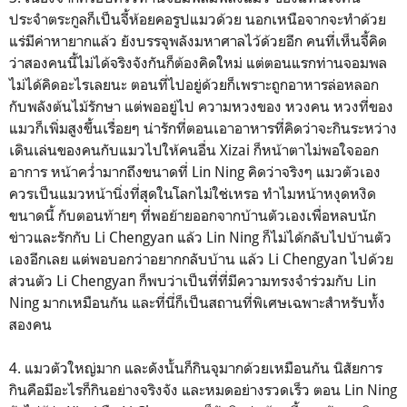
ประจำตระกูลก็เป็นจี้ห้อยคอรูปแมวด้วย นอกเหนือจากจะทำด้วย
แร่มีค่าหายากแล้ว ยังบรรจุพลังมหาศาลไว้ด้วยอีก คนที่เห็นจี้คิด
ว่าสองคนนี้ไม่ได้จริงจังกันก็ต้องคิดใหม่ แต่ตอนแรกท่านจอมพล
ไม่ได้คิดอะไรเลยนะ ตอนที่ไปอยู่ด้วยก็เพราะถูกอาหารล่อหลอก
กับพลังต้นไม้รักษา แต่พออยู่ไป ความหวงของ หวงคน หวงที่ของ
แมวก็เพิ่มสูงขึ้นเรื่อยๆ น่ารักที่ตอนเอาอาหารที่คิดว่าจะกินระหว่าง
เดินเล่นของคนกับแมวไปให้คนอื่น Xizai ก็หน้าตาไม่พอใจออก
อาการ หน้าคว่ำมากถึงขนาดที่ Lin Ning คิดว่าจริงๆ แมวตัวเอง
ควรเป็นแมวหน้านิ่งที่สุดในโลกไม่ใช่เหรอ ทำไมหน้าหงุดหงิด
ขนาดนี้ กับตอนท้ายๆ ที่พอย้ายออกจากบ้านตัวเองเพื่อหลบนัก
ข่าวและรักกับ Li Chengyan แล้ว Lin Ning ก็ไม่ได้กลับไปบ้านตัว
เองอีกเลย แต่พอบอกว่าอยากกลับบ้าน แล้ว Li Chengyan ไปด้วย
ส่วนตัว Li Chengyan ก็พบว่าเป็นที่ที่มีความทรงจำร่วมกับ Lin
Ning มากเหมือนกัน และที่นี่ก็เป็นสถานที่พิเศษเฉพาะสำหรับทั้ง
สองคน
4. แมวตัวใหญ่มาก และดังนั้นก็กินจุมากด้วยเหมือนกัน นิสัยการ
กินคือมีอะไรก็กินอย่างจริงจัง และหมดอย่างรวดเร็ว ตอน Lin Ning