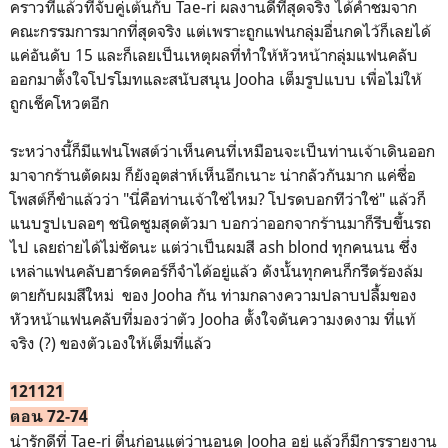
คราวที่แล้วที่จับคู่เต้นกับ Tae-ri ผลงานดีที่สุดจริง ได้คำชมจาก
คณะกรรมการมากที่สุดจริง แต่เพราะถูกแฟนกลุ่มอื่นกดไว้ก็เลยได้
แค่อันดับ 15 และก็เลยเป็นเหตุผลที่ทำให้หัวหน้ากลุ่มแฟนคลับ
ออกมาตั้งใจโปรโมทและสนับสนุน Jooha เต็มรูปแบบ เพื่อไม่ให้
ถูกเช็คโหวตอีก
ระหว่างนี้ก็มีแฟนโพสต์ว่าเห็นคนที่เหมือนจะเป็นท่านเจ้าเดินออก
มาจากร้านตัดผม ก็ยังอุตส่าห์เห็นอีกเนาะ น่ากลัวกันมาก แค่ชื่อ
โพสต์ก็ขำแล้วว่า "นี่คือท่านเจ้าใช่ไหม? โปรดบอกทีว่าใช่" แล้วก็
แนบรูปเบลอๆ ชนิดซูมสุดตัวมา บอกว่าออกจากร้านมาก็รีบขึ้นรถ
ไป เลยถ่ายได้ไม่ชัดนะ แต่ว่าเป็นผมสี ash blond ทุกคนนน ซึ่ง
เหล่าแฟนคลับฮาร์ดคอร์ก็จำได้อยู่แล้ว ดังนั้นทุกคนก็กรีดร้องล้ม
ตายกับผมสีใหม่ ของ Jooha กัน ท่ามกลางความปลาบปลื้มของ
หัวหน้าแฟนคลับที่มองว่าตัว Jooha ตั้งใจดันความงดงาม ที่แท้
จริง (?) ของตัวเองให้เต็มที่แล้ว
121121
ตอน 72-74
น่ารักดีที่ Tae-ri ตื่นก่อนแต่ว่านอนดู Jooha อยู่ แล้วก็มีการรายงาน