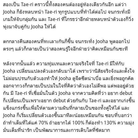
สองเป็น Tae-ri คราวนี้ทั้งสองคนต้องอยู่ห้องเดียวกันอีก แต่ว่า
Jooha ก็ยังหลบหน้า Tae-ri ทุกรูปแบบที่ทำได้ต่อไป จนกระทั่งมี
เกมให้จับกลุ่มกัน และ Tae-ri ที่โกรธว่าอีกฝ่ายหลบหน้าตัวเองก็วิ่ง
พุ่งมาจับคู่กับ Jooha ให้ได้
ตกกลางคืนสองคนที่ทะเลาะกันก็ขึ้น จนกระทั่ง Jooha พูดออกไป
ตรงๆ แล้วก็กลายเป็นว่าสองคนรู้ใจอีกฝ่ายว่าคิดเหมือนกันซะที
หลังจากนั้นแล้ว ความทุ่มเทและความจริงใจที่ Tae-ri มีให้กับ
Jooha เปลี่ยนแปลงตัวเองกลับมาได้ เพราะว่านิสัยจริงจังและตั้งใจ
ไม่ผ่อนปรนกับตัวเองทำให้ Jooha ดูจืดชืดน่าเบื่อ และยิ่งพอถูกคัด
ออกจากวงก็กลายเป็นปมในใจที่คิดว่าตัวเองไม่ดีพอ แต่พออยู่ด้วย
กัน มี Tae-ri ที่เชื่อมั่นในตัว Jooha จากความคิดที่ว่า อยาก debut
ก็เปลี่ยนเป็นเพราะอยาก debut ด้วยกันกับ Tae-ri และอยากเก่งขึ้น
แข็งแกร่งขึ้นเพื่อให้ตามความฝันที่กลายเป็นของทั้งคู่ให้ได้ และ
Jooha ก็เริ่มเปลี่ยนตัวเองขึ้นมาทีละน้อยเหมือนกัน ชอบที่บอกว่า
ถ้าทำเต็มที่ได้แค่ 70% ถ้าอยากได้ 100% ก็ต้องทำ 130% ความมุ่ง
มั่นเต็มที่น่ารัก เป็นพัฒนาการและการเติบโตที่ชัดมาก