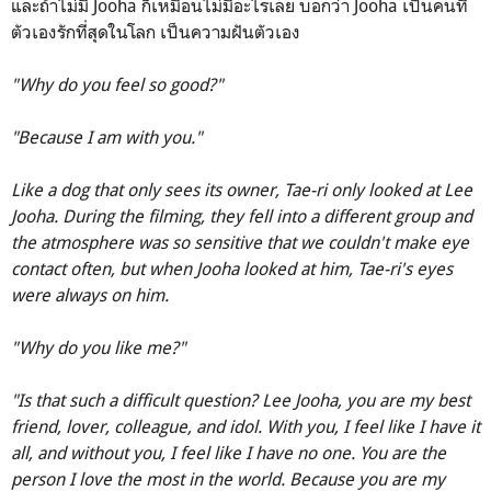
และถ้าไม่มี Jooha ก็เหมือนไม่มีอะไรเลย บอกว่า Jooha เป็นคนที่
ตัวเองรักที่สุดในโลก เป็นความฝันตัวเอง
"Why do you feel so good?"
"Because I am with you."
Like a dog that only sees its owner, Tae-ri only looked at Lee
Jooha. During the filming, they fell into a different group and
the atmosphere was so sensitive that we couldn't make eye
contact often, but when Jooha looked at him, Tae-ri's eyes
were always on him.
"Why do you like me?"
"Is that such a difficult question? Lee Jooha, you are my best
friend, lover, colleague, and idol. With you, I feel like I have it
all, and without you, I feel like I have no one. You are the
person I love the most in the world. Because you are my