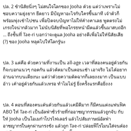
ปล. 2 ขำนิสัยนิ่งๆ ไม่สนใจโลกของ Jooha ด้วย แต่ว่าเพราะไม่
ชอบความยุ่งยาก ยืดยาว มีปัญหาอะไรกับใครขึ้นมาที เจ้าตัวก็
พร้อมพุ่งเข้าไปชน เพื่อปิดจบปัญหาไม่ให้ค้างคาเลย พูดตรงไม่
เกรงใจน่ากลัวมาก ไม่นับนิสัยที่พอโกรธหน้ามืดแล้วขึ้นมาสบถอีก
... ถึงขั้นที่ Tae-ri บอกว่าจะดูแล Jooha อย่างดีเพื่อไม่ให้นิสัยเสีย
(?) ของ Jooha หลุดไปให้โลกรู้นะ
ปล. 3 แต่คือ ด้วยความที่งานเป็น all-age เวลาที่สองคนอยู่ด้วยกัน
ก็จะบอกแนวๆ กอดกัน แล้วตัดมาเป็นตอนเช้า เอาจริง ไม่ได้อยาก
อ่านฉากบนเตียงนะ แต่ว่าด้วยความตัดฉากก็เลยงงมาก เป็นแบบ
อ้าว เค้าอยู่ด้วยกันแล้วเหรอ ทำไมไม่รู้ ยิ่งครั้งแรกคือยิ่งงง
ปล. 4 ตอนที่สองคนเต้นด้วยกันแล้วเคมีดีมาก ก็มีคนแต่งแฟนฟิค
ABO ให้ Tae-ri เป็นอัลฟ่าชั่วร้ายที่ก่ออาชญากรรมแล้วถูกจับ กับ
ให้ Jooha เป็นโอเมก้าโปรไฟเลอร์ แล้วไปสัมภาษณ์อัลฟ่า
อาชญากรในคุกผ่านกรงขัง แล้วถูก Tae-ri ปล่อยฟีโรโมนใส่จนต้อง