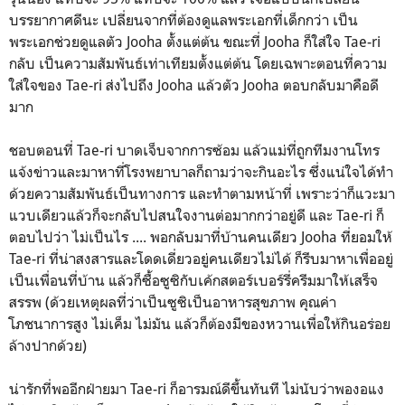
บรรยากาศดีนะ เปลี่ยนจากที่ต้องดูแลพระเอกที่เด็กกว่า เป็น
พระเอกช่วยดูแลตัว Jooha ตั้งแต่ต้น ขณะที่ Jooha ก็ใส่ใจ Tae-ri
กลับ เป็นความสัมพันธ์เท่าเทียมตั้งแต่ต้น โดยเฉพาะตอนที่ความ
ใส่ใจของ Tae-ri ส่งไปถึง Jooha แล้วตัว Jooha ตอบกลับมาคือดี
มาก
ชอบตอนที่ Tae-ri บาดเจ็บจากการซ้อม แล้วแม่ที่ถูกทีมงานโทร
แจ้งข่าวและมาหาที่โรงพยาบาลก็ถามว่าจะกินอะไร ซึ่งแน่ใจได้ทำ
ด้วยความสัมพันธ์เป็นทางการ และทำตามหน้าที่ เพราะว่าก็แวะมา
แวบเดียวแล้วก็จะกลับไปสนใจงานต่อมากกว่าอยู่ดี และ Tae-ri ก็
ตอบไปว่า ไม่เป็นไร .... พอกลับมาที่บ้านคนเดียว Jooha ที่ยอมให้
Tae-ri ที่น่าสงสารและโดดเดี่ยวอยู่คนเดียวไม่ได้ ก็รีบมาหาเพื่ออยู่
เป็นเพื่อนที่บ้าน แล้วก็ซื้อซูซิกับเค้กสตอร์เบอร์รี่ครีมมาให้เสร็จ
สรรพ (ด้วยเหตุผลที่ว่าเป็นซูซิเป็นอาหารสุขภาพ คุณค่า
โภชนาการสูง ไม่เค็ม ไม่มัน แล้วก็ต้องมีของหวานเพื่อให้กินอร่อย
ล้างปากด้วย)
น่ารักที่พออีกฝ่ายมา Tae-ri ก็อารมณ์ดีขึ้นทันที ไม่นับว่าพองอแง