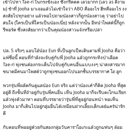
เข้าไปหา Tae-ri ในกรงขังเอง ซึ่งกรี๊ดดด เลวมากก (เลว as ดีงาม
ม) ขำที่ Jooha มาเจอแล้วไม่เข้าใจว่า ABO คืออะไร ฮีทคืออะไร งง
สงสัยไปทุกอย่าง แล้วพอไปถามน้องสาวก็ถูกน้องสาวดุ ว่าอย่าไป
สนใจ (ใครเป็นพี่ใครเป็นน้องเนี่ย) หลังจากนั้น อีหน้าโพสต์นี้ก็ถูก
รีพอร์ต ซึ่งสงสัยมากว่าเป็นคุณน้องสาวแจ้งหรือเปล่า
ปล. 5 จริงๆ แอบโอ๋น้อง Eun ที่เป็นลูกเป็ดเดินตามพี่ Jooha คือว่า
แพ้ชื่อนี้ ตอนที่กำลังจะจับคู่กับพี่ Jooha แล้วถูกกระทิงบ้าเลือด
Tae-ri พุ่งชนต้องกระเด็นไปจับคู่กับคนอื่นแบบงงๆ น่าสงสารมาก
ขนาดมีคนมาโพสต์ว่าถูกพุ่งชนออกไปนอกชั้นบรรยากาศ โถ ลูก
พวกรุ่นพี่ผลัดกันดูแลน้อง Eun จริง แต่ว่าน้องเค้าก็ติด Jooha ที่สุด
อยู่ดี ถึงขั้นที่ถ้าอยู่กับรุ่นพี่คนอื่น เห็น Jooha มาก็จะรีบตะโกนเรียก
แล้วพุ่งตัวมาหา ตอนที่บรรยายว่ารุ่นพี่ที่ดูอยู่ก่อนหน้า พอเห็น
Jooha มาก็เดินไปอยู่กลุ่มอื่นได้เหมือนฝากเลี้ยงเด็กเดย์แคร์น่ารัก
ดี
กับตอนที่พออยู่ด้วยกันสองกลุ่มวันคาราโอเกะแล้วถูกแฟนๆ ล้อม