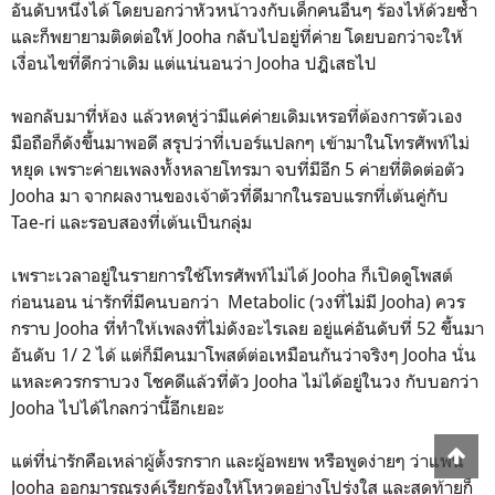
อันดับหนึ่งได้ โดยบอกว่าหัวหน้าวงกับเด็กคนอื่นๆ ร้องไห้ด้วยซ้ำ
และก็พยายามติดต่อให้ Jooha กลับไปอยู่ที่ค่าย โดยบอกว่าจะให้
เงื่อนไขที่ดีกว่าเดิม แต่แน่นอนว่า Jooha ปฎิเสธไป
พอกลับมาที่ห้อง แล้วหดหู่ว่ามีแค่ค่ายเดิมเหรอที่ต้องการตัวเอง
มือถือก็ดังขึ้นมาพอดี สรุปว่าที่เบอร์แปลกๆ เข้ามาในโทรศัพท์ไม่
หยุด เพราะค่ายเพลงทั้งหลายโทรมา จบที่มีอีก 5 ค่ายที่ติดต่อตัว
Jooha มา จากผลงานของเจ้าตัวที่ดีมากในรอบแรกที่เต้นคู่กับ
Tae-ri และรอบสองที่เต้นเป็นกลุ่ม
เพราะเวลาอยู่ในรายการใช้โทรศัพท์ไม่ได้ Jooha ก็เปิดดูโพสต์
ก่อนนอน น่ารักที่มีคนบอกว่า Metabolic (วงที่ไม่มี Jooha) ควร
กราบ Jooha ที่ทำให้เพลงที่ไม่ดังอะไรเลย อยู่แค่อันดับที่ 52 ขึ้นมา
อันดับ 1/ 2 ได้ แต่ก็มีคนมาโพสต์ต่อเหมือนกันว่าจริงๆ Jooha นั่น
แหละควรกราบวง โชคดีแล้วที่ตัว Jooha ไม่ได้อยู่ในวง กับบอกว่า
Jooha ไปได้ไกลกว่านี้อีกเยอะ
แต่ที่น่ารักคือเหล่าผู้ตั้งรกราก และผู้อพยพ หรือพูดง่ายๆ ว่าแฟน
Jooha ออกมารณรงค์เรียกร้องให้โหวตอย่างโปร่งใส และสุดท้ายก็