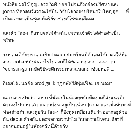
หนังสือ ผลไม้ กุญแจรถ กิมจิ ฯลฯ ไปจนถึงกล่องปริศนา และ
Jooha ที่คาดหวังว่าจะได้ปืน ก็จับได้กล่องปริศนาใบใหญ่สุด .... ที่
เปิดออกมาเป็นชุดกษัตริย์ราชวงศ์โชซอนสีแดง
และตัว Tae-ri ก็แทบจะไม่ต่างกัน เพราะเจ้าตัวได้ด้ายดำเป็น
พร็อพ
ระหว่างที่ต้องหาแนวคิดประกอบกับพร็อพที่ตัวเองได้มาส่งให้ทีม
งาน Jooha ที่ยังคิดอะไรไม่ออกก็ได้ข้อความจาก Tae-ri ว่า
Yeonsan-gun กษัตริย์พฤติกรรมเหลวแหลกมาช่วยพอดี ....
ก็เลยได้แนวคิด prodigal king กษัตริย์ฟุ่มเฟือย เสเพลมา
และกลายเป็นว่า Tae-ri ที่นั่งอยู่ในห้องคุยกับทีมงามก็ส่งแนวคิด
ตัวเองไปนานแล้ว แต่ว่านั่งรออยู่เป็นเพื่อน Jooha และเมื่อขึ้นมาที่
ห้องด้วยกัน และคุยกัน Tae-ri ก็ยังพูดเหมือนเดิมว่า อยากอยู่ด้วย
กัน debut ด้วยกัน และพอถามว่าทำไม ก็บอกว่าเป็นคนเดียวที่
อยากนอนอยู่ในห้องสวีทนี้ด้วยกัน