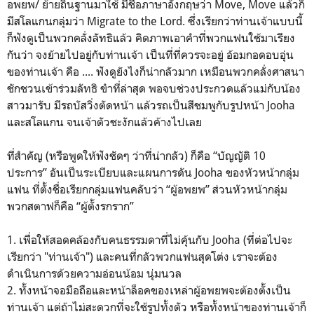
อพยพ/ ย้ายถิ่นฐานมาใช้ มีชื่อภาษาอังกฤษว่า Move, Move แล้วก็
มีสโลแกนกลุ่มว่า Migrate to the Lord. ซึ่งเรียกว่าท่านเจ้าแบบนี้
ก็ฟังดูเป็นพวกคลั่งลัทธิแล้ว คิดภาพเอาคำที่พวกแฟนใช้มาเรียง
กันว่า จงย้ายไปอยู่กับท่านเจ้า เป็นที่ที่ควรจะอยู่ อ้อมกอดอบอุ่น
ของท่านเจ้า คือ .... ฟังดูยังไงก็น่ากลัวมาก เหมือนพวกคลั่งศาสนา
ชักชวนเข้าร่วมลัทธิ ขำที่ล่าสุด พอจบช่วงประกวดแล้วแม่กับน้อง
สาวมารับ มีรถบัสวิ่งตัดหน้า แล้วรถเป็นสีชมพูกับรูปหน้า Jooha
และสโลแกน จนเจ้าตัวชะงักแล้วค้างไปเลย
ที่สำคัญ (หรือพูดให้ฟังชัดๆ ว่าที่น่ากลัว) ก็คือ “บัญญัติ 10
ประการ” อันเป็นระเบียบและแผนการดัน Jooha ของหัวหน้ากลุ่ม
แฟน ที่ตั้งชื่อเรียกกลุ่มแฟนคลับว่า “ผู้อพยพ” ส่วนหัวหน้ากลุ่ม
พวกสตาฟก็คือ “ผู้ตั้งรกราก”
1. เพื่อให้สอดคล้องกับคนธรรมดาที่ไม่คุ้นกับ Jooha (ที่ต่อไปจะ
เรียกว่า "ท่านเจ้า") และคนที่กลัวพวกแฟนสุดโต่ง เราจะต้อง
ดำเนินการด้วยความอ่อนน้อม นุ่มนวล
2. ทั้งหน้าจอมือถือและหน้าล็อคของเหล่าผู้อพยพจะต้องตั้งเป็น
ท่านเจ้า แต่ถ้าไม่สะดวกที่จะใช้รูปทั้งตัว หรือทั้งหน้าของท่านเจ้าก็