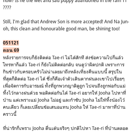
now? Is he the wet and sad puppy abandoned in the rain TT
????
Still, I'm glad that Andrew Son is more accepted! And Na Jun-
oh, this clean and honourable good man, be shining too!
051121
ตอน 69
หลังรายการจบก็ยังติดต่อ Tae-ri ไม่ได้สักที ส่งข้อความไปก็แล้ว
โทรหาก็แล้ว Tae-ri ก็ยังไม่ติดต่อกลับ จนดูว่าผิดปกติ เพราะการ
กินข้าวกับครอบครัวไม่น่าเลยมาถึงหลังเที่ยงคืนแบบนี้ สรุปใน
ที่สุดก็ติดต่อ Tae-ri ได้ ซึ่งก็คือเจ้าตัวเดินตากฝนลงเขาไปเรื่อยๆ
เพื่อจัดการกับอารมณ์ ทั้งที่ถูกพวกญาติดูถูก ไปจนถึงถูกพ่อกับแม่
ทิ้งไว้กลางฝนด้วย พอติดต่อกันได้ Tae-ri อยากให้ Jooha ไปหาที่
บ้าน แต่เพราะแม่ Jooha ไม่อยู่ และกำชับ Jooha ไม่ให้ทิ้งน้องไว้
คนเดียว ก็เลยเปลี่ยนข้อเสนอแทน Jooha ให้ Tae-ri มาหาที่บ้าน
คราวนี้
ที่น่ารักก็เพราะ Jooha ตื่นเต้นจริงๆ ปกติไปหา Tae-ri ที่บ้านตลอด