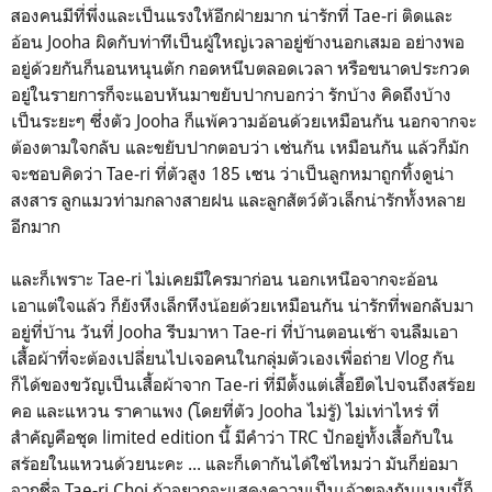
สองคนมีที่พึ่งและเป็นแรงให้อีกฝ่ายมาก น่ารักที่ Tae-ri ติดและ
อ้อน Jooha ผิดกับท่าทีเป็นผู้ใหญ่เวลาอยู่ข้างนอกเสมอ อย่างพอ
อยู่ด้วยกันก็นอนหนุนตัก กอดหนึบตลอดเวลา หรือขนาดประกวด
อยู่ในรายการก็จะแอบหันมาขยับปากบอกว่า รักบ้าง คิดถึงบ้าง
เป็นระยะๆ ซึ่งตัว Jooha ก็แพ้ความอ้อนด้วยเหมือนกัน นอกจากจะ
ต้องตามใจกลับ และขยับปากตอบว่า เช่นกัน เหมือนกัน แล้วก็มัก
จะชอบคิดว่า Tae-ri ที่ตัวสูง 185 เซน ว่าเป็นลูกหมาถูกทิ้งดูน่า
สงสาร ลูกแมวท่ามกลางสายฝน และลูกสัตว์ตัวเล็กน่ารักทั้งหลาย
อีกมาก
และก็เพราะ Tae-ri ไม่เคยมีใครมาก่อน นอกเหนือจากจะอ้อน
เอาแต่ใจแล้ว ก็ยังหึงเล็กหึงน้อยด้วยเหมือนกัน น่ารักที่พอกลับมา
อยู่ที่บ้าน วันที่ Jooha รีบมาหา Tae-ri ที่บ้านตอนเช้า จนลืมเอา
เสื้อผ้าที่จะต้องเปลี่ยนไปเจอคนในกลุ่มตัวเองเพื่อถ่าย Vlog กัน
ก็ได้ของขวัญเป็นเสื้อผ้าจาก Tae-ri ที่มีตั้งแต่เสื้อยืดไปจนถึงสร้อย
คอ และแหวน ราคาแพง (โดยที่ตัว Jooha ไม่รู้) ไม่เท่าไหร่ ที่
สำคัญคือชุด limited edition นี้ มีคำว่า TRC ปักอยู่ทั้งเสื้อกับใน
สร้อยในแหวนด้วยนะคะ ... และก็เดากันได้ใช่ไหมว่า มันก็ย่อมา
จากชื่อ Tae-ri Choi ถ้าอยากจะแสดงความเป็นเจ้าของกันแบบนี้ก็