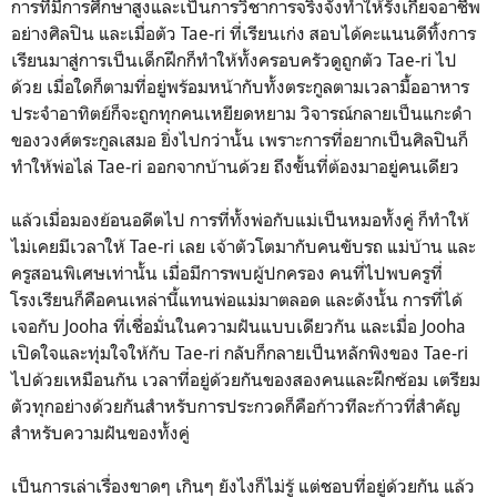
การที่มีการศึกษาสูงและเป็นการวิชาการจริงจังทำให้รังเกียจอาชีพ
อย่างศิลปิน และเมื่อตัว Tae-ri ที่เรียนเก่ง สอบได้คะแนนดีทิ้งการ
เรียนมาสู่การเป็นเด็กฝึกก็ทำให้ทั้งครอบครัวดูถูกตัว Tae-ri ไป
ด้วย เมื่อใดก็ตามที่อยู่พร้อมหน้ากับทั้งตระกูลตามเวลามื้ออาหาร
ประจำอาทิตย์ก็จะถูกทุกคนเหยียดหยาม วิจารณ์กลายเป็นแกะดำ
ของวงศ์ตระกูลเสมอ ยิ่งไปกว่านั้น เพราะการที่อยากเป็นศิลปินก็
ทำให้พ่อไล่ Tae-ri ออกจากบ้านด้วย ถึงขั้นที่ต้องมาอยู่คนเดียว
แล้วเมื่อมองย้อนอดีตไป การที่ทั้งพ่อกับแม่เป็นหมอทั้งคู่ ก็ทำให้
ไม่เคยมีเวลาให้ Tae-ri เลย เจ้าตัวโตมากับคนขับรถ แม่บ้าน และ
ครูสอนพิเศษเท่านั้น เมื่อมีการพบผู้ปกครอง คนที่ไปพบครูที่
โรงเรียนก็คือคนเหล่านี้แทนพ่อแม่มาตลอด และดังนั้น การที่ได้
เจอกับ Jooha ที่เชื่อมั่นในความฝันแบบเดียวกัน และเมื่อ Jooha
เปิดใจและทุ่มใจให้กับ Tae-ri กลับก็กลายเป็นหลักพิงของ Tae-ri
ไปด้วยเหมือนกัน เวลาที่อยู่ด้วยกันของสองคนและฝึกซ้อม เตรียม
ตัวทุกอย่างด้วยกันสำหรับการประกวดก็คือก้าวทีละก้าวที่สำคัญ
สำหรับความฝันของทั้งคู่
เป็นการเล่าเรื่องขาดๆ เกินๆ ยังไงก็ไม่รู้ แต่ชอบที่อยู่ด้วยกัน แล้ว