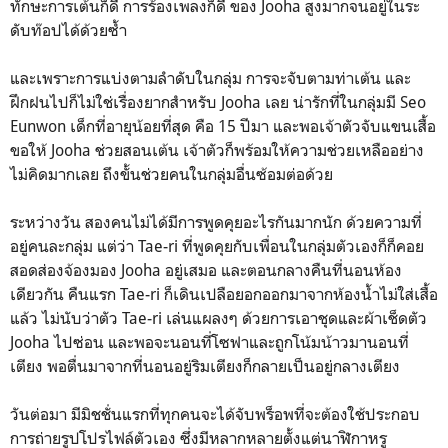
ทักษะการเต้นก็ดี การร้องเพลงก็ดี ของ Jooha สูงมากจนอยู่ในระ
ดับท๊อปได้ด้วยซ้ำ
และเพราะการแบ่งตามลำดับในกลุ่ม การจะจับตามท่าเต้น และ
ฝึกฝนไปก็ไม่ใช่เรื่องยากสำหรับ Jooha เลย น่ารักที่ในกลุ่มมี Seo
Eunwon เด็กที่อายุน้อยที่สุด คือ 15 ปีมา และพอเจ้าตัวจับแขนเสื้อ
ขอให้ Jooha ช่วยสอนเต้น เจ้าตัวก็พร้อมให้ความช่วยเหลืออย่าง
ไม่คิดมากเลย ถึงขั้นช่วยคนในกลุ่มอื่นซ้อมต่อด้วย
ระหว่างวัน สองคนไม่ได้มีการพูดคุยอะไรกันมากนัก ด้วยความที่
อยู่คนละกลุ่ม แต่ว่า Tae-ri ที่พูดคุยกับเพื่อนในกลุ่มตัวเองก็ก็คอย
สอดส่องจ้องมอง Jooha อยู่เสมอ และตอนกลางคืนที่นอนห้อง
เดียวกัน คืนแรก Tae-ri ก็เดินเปลือยอกออกมาจากห้องน้ำไม่ใส่เสื้อ
แล้ว ไม่นับว่าตัว Tae-ri เล่นแผลงๆ ด้วยการเอาชุดและผ้าเช็ดตัว
Jooha ไปซ่อน และพอจะนอนที่โซฟาและถูกโน้มน้าวมานอนที่
เตียง พอตื่นมาจากที่นอนอยู่ริมเตียงก็กลายเป็นอยู่กลางเตียง
วันต่อมา มีมิชชั่นแรกที่ทุกคนจะได้จับพร็อพที่จะต้องใช้ประกอบ
การถ่ายรูปโปรไฟล์ตัวเอง ซึ่งมีหลากหลายตั้งแต่นาฬิกาหรู