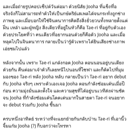
และเมื่อถ่ายรูปคอปเซ็ปต์วันต่อมา ด้วยนิสัย Jooha ที่แข็งทื่อ
จริงจังก็ไม่สามารถทำตัวให้เป็นกษัตริย์เสเพลได้จนกระทั่งถูกช่าง
ภาพดุ และเมื่อบอกให้ใช้จินตนาการคิดถึงสิ่งยั่วยวนทั้งหลายตั้งแต่
ฝิ่น เหล้า และผู้หญิง สิ่งเดียวที่อยู่ในหัวก็คือ Tae-ri ที่อยู่กับตัวเอง
ด้วยประโยคที่ว่า คนเดียวที่อยากนอนด้วยก็คือตัว Jooha และเมื่อ
หลุดไปในจินตนาการ กลายเป็นว่ารู้ตัวเพราะได้ยินเสียงช่างภาพ
เอ่ยชมไปแล้ว
หลังจากนั้น เพราะ Tae-ri แกล้งกอด Jooha ตอนนอนอยู่บนเตียง
ด้วยกัน คืนต่อมาเจ้าตัวก็เลยหนีไปนอนที่โซฟา และก็ตัดไปที่มุม
มองของ Tae-ri หลัง Jooha หลับ กลายเป็นว่า Tae-ri อยาก debut
กับ Jooha จริงๆ เพราะตัวเองเจอ Jooha ตอนกำลังซ้อมเต้นเมื่อปี
ก่อน ความมุ่งมั่นและตั้งใจ และความสุขที่ได้อยู่บนเวทีส่งผ่านชัด
จน Jooha ที่กำลังซ้อมเต้นโดดเด่นมากในสายตา Tae-ri จนอยาก
จะ debut ร่วมกับ Jooha ขึ้นมา
ครบหนึ่งอาทิตย์ ระหว่างที่จะแยกย้ายกันกลับบ้าน Tae-ri ที่เอานิ้ว
จิ้มแก้ม Jooha (?) ก็บอกว่าจะโทรหา