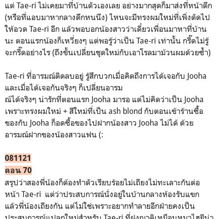
แต่ Tae-ri ไม่เคยมาที่บ้านตัวเองเลย อย่างมากสุดก็มาส่งที่หน้าตึก
(หรือที่แอบมาหากลางดึกหนนึง) ไหนจะมีทรงผมใหม่ที่เพิ่งตัดไป
ให้อวด Tae-ri อีก แล้วพอบอกน้องสาวว่าเดี๋ยวเพื่อนมาหาที่บ้าน
นะ ตอนแรกน้องก็เหวี่ยงๆ แต่พอรู้ว่าเป็น Tae-ri เท่านั้น กรี๊ดไม่รู้
จะกรี๊ดอย่างไร (ถึงขั้นเปลี่ยนชุดใหม่กับเอาโรลมาม้วนผมด้วยซ้ำ)
Tae-ri ที่อารมณ์ติดลบอยู่ รู้สึกบวกเมื่อคิดถึงการได้เจอกับ Jooha
และเมื่อได้เจอกันจริงๆ ก็เปลี่ยนอารม
ณ์ได้จริงๆ น่ารักที่ตอนแรก Jooha มารอ แต่ไม่คิดว่าเป็น Jooha
เพราะทรงผมใหม่ + สีใหม่ที่เป็น ash blond กับตอนเข้าร้านซื้่อ
ของกับ Jooha ก็อดซื้อของไปฝากน้องสาว Jooha ไม่ได้ ด้วย
อารมณ์ฝากของน้องสาวแฟน (:
081121
ตอน 70
สรุปว่าสองพี่น้องก็ต้องทำตัวเรียบร้อยไม่เถียงไม่ทะเลาะกันต่อ
หน้า Tae-ri แต่ว่าประสบการณ์นั่งอยู่ในบ้านกลางห้องรับแขก
แล้วพี่น้องเถียงกัน แต่ไม่ใช่เพราะอยากทำลายอีกฝ่ายคงเป็น
ประสบการณ์แปลกใหม่สำหรับ Tae-ri ที่ฝูงญาติเหมือนหมาไฮยีน่า