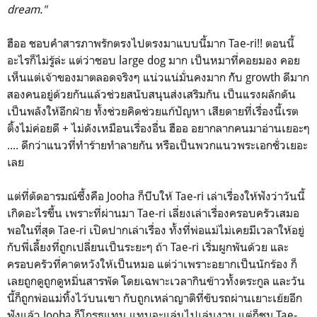
dream."
ฮืออ ชอบคำสารภาพรักตรงไปตรงมาแบบนี้มาก Tae-ri!! ตอนนี้
อะไรก็ไม่รู้ล่ะ แต่ว่าชอบ large dog มาก เป็นหมาที่คอยมอง คอย
เห็นแต่เจ้าของมาตลอดจริงๆ แน่วแน่มั่นคงมาก กัับ growth ดีมาก
สองคนอยู่ด้วยกันแล้วช่วยสนับสนุนส่งเสริมกัน เป็นแรงผลักดัน
เป็นพลังให้อีกฝ่าย ทั้งช่วยคิดช่วยแก้ปัญหา เสียดายที่เรื่องนี้เรต
ติ้งไม่ค่อยดี + ไม่ดังเหมือนเรื่องอื่น ฮืออ อยากลากคนมาอ่านเยอะๆ
.... ดีกว่าแนวที่ทำร้ายทำลายกัน หรือเป็นพวกแนวพระเอกชั่วเยอะ
เลย
แต่ที่ตัดอารมณ์ซึ้งคือ Jooha ก็บีบให้ Tae-ri เล่าเรื่องให้ฟังว่าวันนี้
เกิดอะไรขึ้น เพราะที่ผ่านมา Tae-ri เลี่ยงเล่าเรื่องครอบครัวเสมอ
พอในที่สุด Tae-ri เปิดปากเล่าเรื่อง ทั้งที่พ่อแม่ไม่เคยมีเวลาให้อยู่
กับพี่เลี้ยงที่ถูกเปลี่ยนเป็นระยะๆ ถ้า Tae-ri เริ่มผูกพันด้วย และ
ครอบครัวที่คาดหวังให้เป็นหมอ แต่ว่าเพราะอยากเป็นนักร้อง ก็
เลยถูกดูถูกดูหมิ่นสารพัด โดยเฉพาะเวลากินข้าวทั้งตระกูล และวัน
นี้ก็ถูกพ่อแม่ทิ้งไว้บนเขา กับถูกเหล่าญาติที่ขับรถผ่านเยาะเย้ยอีก
ฟังแล้ว Jooha ก็โกรธแทน แทบจะแล่นไปเล่นงาน แต่ก็ชม Tae-