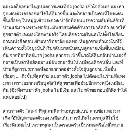
และผลก็ออกมาในรูปผลการแข่งที่ตัว Jooha เข้าใจตัวเอง และหา
จุดเด่นตัวเองออกมาใช้ได้ดีมากขึ้น และก็กลายเป็นคนที่โดดเด่น
ขึ้นเรื่อยๆ ในหมู่ผู้เข้าประกวด น่ารักที่ตอนแรกความสัมพันธ์กับที่
บ้านแย่มาก เพราะพ่อกับแม่พยายามคัดค้านการมาคัดตัว อยากให้
ลูกชายตัวเองมองโลกตามจริง โดยเลิกความฝันและไปตั้งใจเรียน
อ่านหนังสือสอบเข้ามหาวิทยาลัย แต่พอเห็นลูกชายตัวเองในทีวี
เห็นความตั้งใจมุ่งมั่นก็เริ่มกลับมาสนับสนุนลูกชายเพิ่มขึ้นเหมือน
กัน จากที่อาทิตย์แรก Jooha ลากกระเป๋าขึ้นรถใต้ดินกลับบ้านเองก็
กลายเป็นอาทิตย์ต่อมาแม่ขับรถมารับให้เหมือนเด็กคนอื่น และที่
บ้านก็ดูการประกวดที่ออกอากาศอย่างตั้งใจลุ้นลูกชายเพิ่มขึ้น
เรื่อยๆ .... ถึงขั้นที่สุดท้าย แม่ลากตัว Jooha ไปตัดผมในร้านที่แพง
มาก เพราะอยากเสริมบุคลิกให้ลูกชายเพื่อช่วยอีกทางหนึ่งเหมือน
กัน (ซึ่งที่ผ่านมา ตัว Jooha ไม่มีเงิน และไม่กล้าขอพ่อแม่ก็คิดว่าได้
แต่ปล่อยไป)
ส่วนทางตัว Tae-ri ที่ทุกคนคิดว่าสมบูรณ์แบบ คาบช้อนทองมา
เกิด ก็มีปัญหาของตัวเองเหมือนกัน การที่เกิดในตระกูลดีไม่ใช่
เรื่องดีเสมอไป เพราะทุกคนในครอบครัวเป็นหมอหรือไม่ก็ทนาย