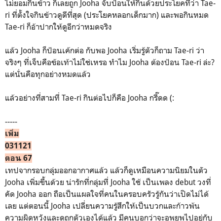
ไม่ยอมกินข้าว ก็เลยถูก Jooha จับป้อนให้กินด้วยประโยคที่ว่า Tae-
ri ที่ตั้งใจกินข้าวดูดีที่สุด (ประโยคหลอกเด็กมาก) และพอกินหมด
Tae-ri ก็อ้าปากให้ดูอีกว่าหมดจริง
แล้ว Jooha ก็ป้อนเค้กต่อ กับพอ Jooha เริ่มรู้ตัวก็ถาม Tae-ri ว่า
จริงๆ ที่เจ็บคือข้อเท้าไม่ใช่เหรอ ทำไม Jooha ต้องป้อน Tae-ri ล่ะ?
แต่นั่นคือทุกอย่างหมดแล้ว
แล้วอย่างที่สามที่ Tae-ri กินต่อไปก็คือ Jooha กรี๊ดด (:
-----
เพิ่ม
031121
ตอน 67
เทปจากรอบกลุ่มออกอากาศแล้ว แล้วก็ดูเหมือนความนิยมในตัว
Jooha เพิ่มขึ้นด้วย น่ารักที่กลุ่มที่ Jooha ใช้ เป็นเพลง debut วงที่
คัด Jooha ออก ถือเป็นแผลใจที่คนในครอบครัวรู้กันว่าเปิดไม่ได้
เลย แต่ตอนนี้ Jooha เปลี่ยนความรู้สึกให้เป็นบวกและก้าวพ้น
ความผิดหวังและดูถูกตัวเองได้แล้ว มีคนบอกว่าจะอพยพไปอยู่กับ