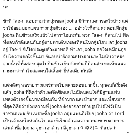
นะ
ขำที่ Tae-ri แอบถามว่ากลุ่มของ Jooha มีกำหนดการอะไรบ้าง แต่
ว่าไม่ยอมบอกแผนการกลุ่มตัวเอง .... อย่างไรก็ตามค่ะ ตอนที่กลุ่ม
Jooha กินข้าวเสร็จแล้วไปคาราโอเกะกัน พวก Tae-ri ก็ตามไป พีค
ที่ตอนกำลังเล่นกันอยู่ตามท่าเต้นเพลงที่คนในกลุ่มโอบเอว Jooha
อยู่ Tae-ri ก็เปิดประตูผลัวะมาพอดี ทำเอา Jooha ตกใจเหมือนถูก
จับได้ว่านอกใจขึ้นมา ก็แอบน่ารักตามประสาเนาะ ไม่นับว่าหลัง
จากนั้นที่ทั้งสองกลุ่มไปกินข้าวเย็นด้วยกัน ก็มีคนสังเกตเห็นแล้ว
ถามมาว่าทำไมสองคนใส่เสื้อผ้ายี่ห้อเดียวกันอีก
แต่หลังๆ พอรายการแพร่ภาพไปหลายตอนมากขึ้น ทุกคนก็เริ่มดัง
แล้ว Jooha ที่คิดว่าตัวเองจืดชืดและไม่มีคนสนใจก็มีฐานแฟน
เพลงตัวเองขึ้นมาเหมือนกัน ที่ขำมาก และบ้ามาก และเพี้ยนมาก
ที่สุด ก็คือว่าด้วยความที่ Jooha ดังจากการถ่ายรูปโปรโฟว์เป็น
ราชาเสเพล กับเพราะชื่อ Jooha กลุ่มแฟนก็เรียก Jooha ว่า Lord
เป็นเจ้าเหนือหัวกันไป และก็เรียกตัวเองว่า พวกอพยพ ตามการ
เล่นคำชื่อ Jooha จูฮา เอาคำว่า อีจูฮาดา 이주하다 ที่แปลว่า