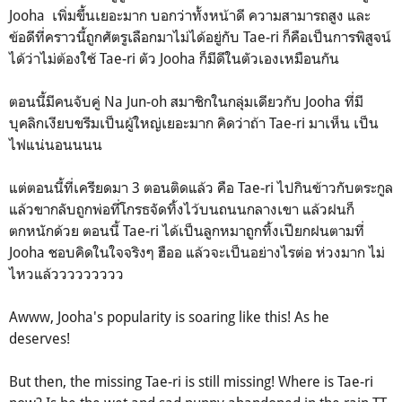
Jooha เพิ่มขึ้นเยอะมาก บอกว่าทั้งหน้าดี ความสามารถสูง และ
ข้อดีที่คราวนี้ถูกศัตรูเลือกมาไม่ได้อยู่กับ Tae-ri ก็คือเป็นการพิสูจน์
ได้ว่าไม่ต้องใช้ Tae-ri ตัว Jooha ก็มีดีในตัวเองเหมือนกัน
ตอนนี้มีคนจับคู่ Na Jun-oh สมาชิกในกลุ่มเดียวกับ Jooha ที่มี
บุคลิกเงียบขรีมเป็นผู้ใหญ่เยอะมาก คิดว่าถ้า Tae-ri มาเห็น เป็น
ไฟแน่นอนนนน
แต่ตอนนี้ที่เครียดมา 3 ตอนติดแล้ว คือ Tae-ri ไปกินข้าวกับตระกูล
แล้วขากลับถูกพ่อที่โกรธจัดทิ้งไว้บนถนนกลางเขา แล้วฝนก็
ตกหนักด้วย ตอนนี้ Tae-ri ได้เป็นลูกหมาถูกทิ้งเปียกฝนตามที่
Jooha ชอบคิดในใจจริงๆ ฮืออ แล้วจะเป็นอย่างไรต่อ ห่วงมาก ไม่
ไหวแล้ววววววววว
Awww, Jooha's popularity is soaring like this! As he
deserves!
But then, the missing Tae-ri is still missing! Where is Tae-ri