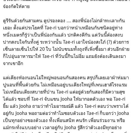
จ้องกัดให้ตาย
ดูรีรันด้วยกันสามคน ดูปรองดอง .... สองพี่น้องไม่กล้าทะเลาะกัน
เยอะ ตั้งแต่ประโยคที่ Tae-ri บอกว่าหน้าเหมือนกันชนิดอยู่ห่าง
หนึ่งเมตรก็รู้ว่าเป็นพี่น้องกันแล้ว ปกติคงตีกัน แต่วันนี้ต้องสงบ
ปากสงบใจกันทั้งคู่ ระหว่างนั้น Tae-ri เอาใจน้องสะใภ้ (?) ด้วยการ
เซ็นลายเซ็นไปให้ 20 ใบ ไม่นับขนมทั้งถุงที่เพิ่งซื้อมา ส่วนอีกฝ่าย
ก็ไปอุ่นอาหารมาให้ Tae-ri ที่วันนี้่กินไม่อิ่ม แถมยังต้องเดินลงมา
จากเขาอีก
แต่เตียงห้องนอนไม่ใหญ่พอนอนกันสองคน สรุปก็เลยเอาผ้าห่มมา
ปูนอนที่พื้นด้วยกัน ไม่เหมือนอยู่บนเตียงใหญ่ที่เพนเฮาส์โรงแรม
ไม่เหมือนเตียงสบายที่บ้าน Tae-ri แต่อยู่ด้วยกันสองก็มีความสุข
ได้แล้ว ชอบที่ Tae-ri จับแขน Jooha ให้มากอดตัวเอง พอ Tae-ri
ยิ้ม แล้ว Jooha ถามว่าทำไมอารมณ์ดี แล้ว Tae-ri ตอบว่าเพราะได้
อยู่กับ Jooha พอถามต่อว่าทำไมชอบตัวเอง Tae-ri ก็บอกว่า Jooha
เป็นทุกอย่างของตัวเอง ทั้งเพื่อนสนิท คนรัก เพื่อนร่วมงาน หรือ
แม้กระทั่งแบบอย่าง เวลาอยู่กับ Jooha รู้สึกว่าตัวเองมีทุกอย่าง