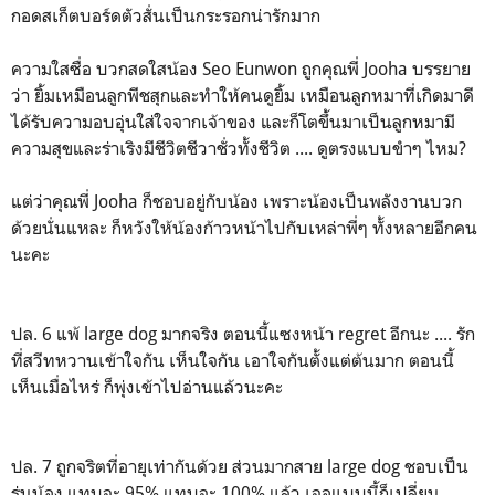
กอดสเก็ตบอร์ดตัวสั่นเป็นกระรอกน่ารักมาก
ความใสซื่อ บวกสดใสน้อง Seo Eunwon ถูกคุณพี่ Jooha บรรยาย
ว่า ยิ้มเหมือนลูกพีชสุกและทำให้คนดูยิ้ม เหมือนลูกหมาที่เกิดมาดี
ได้รับความอบอุ่นใส่ใจจากเจ้าของ และก็โตขึ้่นมาเป็นลูกหมามี
ความสุขและร่าเริงมีชีวิตชีวาชั่วทั้งชีวิต .... ดูตรงแบบขำๆ ไหม?
แต่ว่าคุณพี่ Jooha ก็ชอบอยู่กับน้อง เพราะน้องเป็นพลังงานบวก
ด้วยนั่นแหละ ก็หวังให้น้องก้าวหน้าไปกับเหล่าพี่ๆ ทั้งหลายอีกคน
นะคะ
ปล. 6 แพ้ large dog มากจริง ตอนนี้แซงหน้า regret อีกนะ .... รัก
ที่สวีทหวานเข้าใจกัน เห็นใจกัน เอาใจกันตั้งแต่ต้นมาก ตอนนี้
เห็นเมื่อไหร่ ก็พุ่งเข้าไปอ่านแล้วนะคะ
ปล. 7 ถูกจริตที่อายุเท่ากันด้วย ส่วนมากสาย large dog ชอบเป็น
รุ่นน้อง แทบจะ 95% แทบจะ 100% แล้ว เจอแบบนี้ก็เปลี่ยน