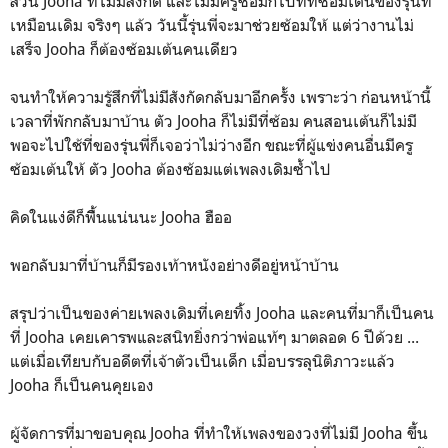
ส่วน Jooha ที่ไม่มีสังกัด และไม่มีครูซ้อมก็ไปที่ที่ซ้อมเต้นของรุ่นที่
เหมือนเดิม จริงๆ แล้ว วันนี้รุ่นพี่จะมาช่วยซ้อมให้ แต่ว่างานไม่
เสร็จ Jooha ก็ต้องซ้อมเต้นคนเดียว
จนทำให้ความรู้สึกที่ไม่มีสังกัดกลับมาอีกครั้ง เพราะว่า ก่อนหน้านี้
เวลาที่พักกลับมาบ้าน ตัว Jooha ก็ไม่มีที่ซ้อม คนสอนเต้นก็ไม่มี
พอจะไปใช้ที่ของรุ่นพี่ก็เจอว่าไม่ว่างอีก ขณะที่ผู้แข่งคนอื่นมีครู
ซ้อมเต้นให้ ตัว Jooha ต้องซ้อมแต่เพลงเดิมซ้ำไป
คิดในแง่ดีก็พิื้นแน่นนะ Jooha ฮืออ
พอกลับมาที่บ้านก็มีรองเท้าหนังอย่างดีอยู่หน้าบ้าน
สรุปว่าเป็นของค่ายเพลงเดิมที่เคยทิ้ง Jooha และคนที่มาก็เป็นคน
ที่ Jooha เคยเคารพและสนิทยิ่งกว่าพ่อแท้ๆ มาตลอด 6 ปีด้วย ...
แต่เมื่อเทียบกับอดีตที่เจ้าตัวเป็นเด็ก เมื่อบรรลุนิติภาวะแล้ว
Jooha ก็เป็นคนคุยเอง
ผู้จัดการที่มาขอบคุณ Jooha ที่ทำให้เพลงของวงที่ไม่มี Jooha ขึ้น