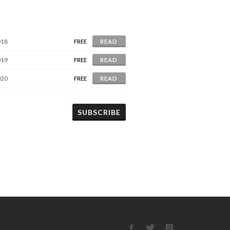
018
FREE
READ
019
FREE
READ
020
FREE
READ
SUBSCRIBE