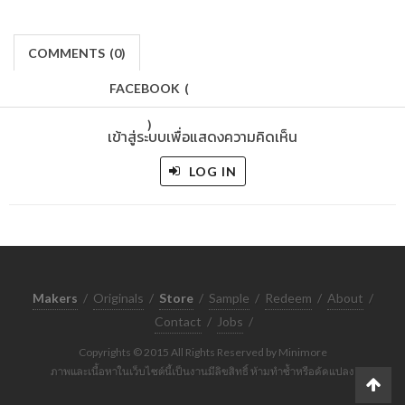
COMMENTS
(
0)
FACEBOOK
(
)
เข้าสู่ระบบเพื่อแสดงความคิดเห็น
LOG IN
Makers
/
Originals
/
Store
/
Sample
/
Redeem
/
About
/
Contact
/
Jobs
/
Copyrights © 2015 All Rights Reserved by Minimore
ภาพและเนื้อหาในเว็บไซต์นี้เป็นงานมีลิขสิทธิ์ ห้ามทำซ้ำหรือดัดแปลง