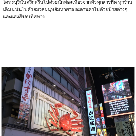
โดทงบุรินั้นครึกครื้นไปด้วยนักท่องเที่ยวจากทั่วทุกสารทิศ ทุกร้าน
เต็ม แน่นไปด้วยมวลมนุษย์มหาศาล ละลานตาไปด้วยป้ายต่างๆ
และแสงสีรอบทิศทาง