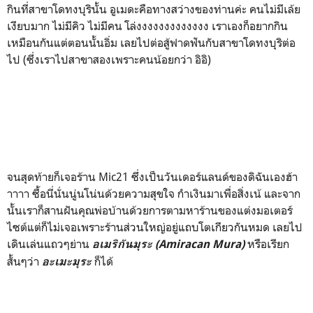
กินที่สาขาโดทงบุรินั้น อูเมดะคือทางสว่างของท่านค่ะ คนไม่มีเล้ย
เงียบมาก ไม่มีคิว ไม่มีคน โล่งงงงงงงงงงงงง เราเองก็อยากกิน
เหมือนกันแต่ตอนนั้นอิ่ม เลยไปต่อสู้ฟาดฟันกับสาขาโดทงบุริต่อ
ไป (ซึ่งเราไปสาขาสองเพราะคนน้อยกว่า อิอิ)
จนสุดท้ายก็เจอร้าน Mic21 ซึ่งเป็นวันเดอร์แลนด์ของดิฉันเองฮ้า
าาาา ซื้อนี่นั่นนู่นโน่นด้วยความสุขใจ กำเงินมาเพื่อสิ่งเน้ และจาก
นั้นเราก็สานฝันคุณพ่อบ้านด้วยการตามหาร้านของแต่งมอเตอร์
ไซต์แต่ก็ไม่เจอเพราะร้านส่วนใหญ่อยู่แถบโตเกียวกันหมด เลยไป
เดินเล่นแถวๆย่าน
หรือเรียก
อเมริกันมุระ (Amiracan Mura)
สั้นๆว่า
ก็ได้
อะเมะมุระ