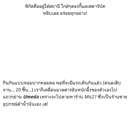
พิกัดคืออยู่ใต้สถานี ใกล้ๆดองกี้และสตาร์บัค
หยิบเลย อร่อยทุกอย่าง!
กินกันแบบหอมปากหอมคอ พอที่จะมีแรงเดินกันแล้ว (คนละสิบ
จาน... 20 ชิ้น...) เราก็เคลื่อนมวลสารอันหนักอึ้งของตัวเองไป
แถวๆย่าน
เพราะจะไปตามหาร้าน
Mic21
ซึ่งเป็นร้านขาย
Umeda
อุปกรณ์ดำน้ำนั่นเอง เฮ!