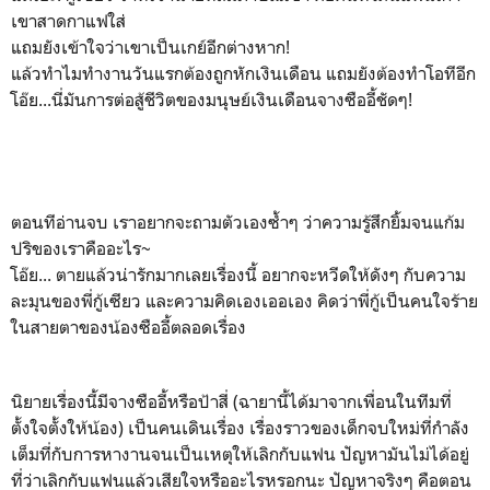
เขาสาดกาแฟใส่
แถมยังเข้าใจว่าเขาเป็นเกย์อีกต่างหาก!
แล้วทำไมทำงานวันแรกต้องถูกหักเงินเดือน แถมยังต้องทำโอทีอีก
โอ๊ย...นี่มันการต่อสู้ชีวิตของมนุษย์เงินเดือนจางซืออี้ชัดๆ!
ตอนทีอ่านจบ เราอยากจะถามตัวเองซ้ำๆ ว่าความรู้สึกยิ้มจนแก้ม
ปริของเราคืออะไร~
โอ๊ย... ตายแล้วน่ารักมากเลยเรื่องนี้ อยากจะหวีดให้ดังๆ กับความ
ละมุนของพี่กู้เซียว และความคิดเองเออเอง คิดว่าพี่กู้เป็นคนใจร้าย
ในสายตาของน้องซืออี้ตลอดเรื่อง
นิยายเรื่องนี้มีจางซืออี้หรือป้าสี่ (ฉายานี้ได้มาจากเพื่อนในทีมที่
ตั้งใจตั้งให้น้อง) เป็นคนเดินเรื่อง เรื่องราวของเด็กจบใหม่ที่กำลัง
เต็มที่กับการหางานจนเป็นเหตุให้เลิกกับแฟน ปัญหามันไม่ได้อยู่
ที่ว่าเลิกกับแฟนแล้วเสียใจหรืออะไรหรอกนะ ปัญหาจริงๆ คือตอน