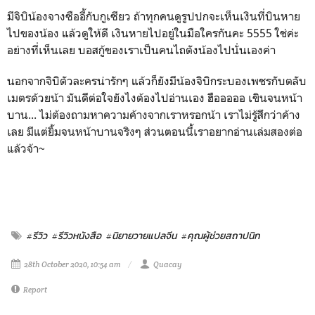
มีจิบิน้องจางซืออี้กับกูเซียว ถ้าทุกคนดูรูปปกจะเห็นเงินที่บินหาย
ไปของน้อง แล้วดูให้ดี เงินหายไปอยู่ในมือใครกันคะ 5555 ใช่ค่ะ
อย่างที่เห็นเลย บอสกู้ของเราเป็นคนไถตังน้องไปนั่นเองค่า
นอกจากจิบิตัวละครน่ารักๆ แล้วก็ยังมีน้องจิบิกระบองเพชรกับตลับ
เมตรด้วยน้า มันดีต่อใจยังไงต้องไปอ่านเอง ฮือออออ เขินจนหน้า
บาน... ไม่ต้องถามหาความค้างจากเราหรอกน้า เราไม่รู้สึกว่าค้าง
เลย มีแต่ยิ้มจนหน้าบานจริงๆ ส่วนตอนนี้เราอยากอ่านเล่มสองต่อ
แล้วจ้า~
#รีวิว
#รีวิวหนังสือ
#นิยายวายแปลจีน
#คุณผู้ช่วยสถาปนิก
28th October 2020, 10:54 am
Quacay
Report