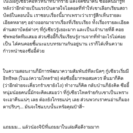
ในเมื่อกู้เซียวคือหัวหน้าที่ปากร้าย แต่ใจดีขนาดนี้ ซืออี้ดันมารู้ที
หลังว่าอีกฝ่ายเป็นแรงบันดาลใจไอดอลที่ทำให้เขาเลือกเรียนสถา
ปัตย์ในตอนนั้น เราชอบเรื่องนี้มากเพราะว่าเรารู้สึกเห็นรายละ
เอียดหลายๆ อย่างออกมาจากเรื่องที่เรียบเรียง ทั้งเรื่องรายละเอียด
ด้านสถาปัตย์ต่างๆ ที่กู้เซียวรู้เยอะมาก และเป็นเจ้านายที่ดี คอย
ซัพพอร์ตทีมเสมอ ส่วนซืออี้ก็เริ่มเรียนรู้งานจากที่ทำอะไรไม่ค่อย
เป็น ได้คนคอยชี้แนะแบบทรมานกันอยู่นาน เราก็ได้เห็นความ
ก้าวหน้าของซืออี้ด้วย
ในความสอนงานก็มีการพัฒนาความสัมพันธ์ทีละนิดๆ กู้เซียวเริ่มมี
อิทธิพล (ในแง่ความโหดร้าย) ต่อซืออี้มากพอสมควร ตื่นมาก็คิด
(ว่าอีกฝ่ายจะเคี่ยวกรำเขายังไง) ทำงานก็คิด กลับบ้านก็ยังคิด ซืออี้
หนุ่มน้อยคนนี้มักจะคิดเสมอว่า ที่กู้เซียวโหดร้ายกับเขาเป็นเพราะ
จะเอาคืนแน่ๆ เลย ต้องยังโกรธแน่ๆ เลย ส่วนพวกเราคนอ่านก็มอง
ตาปริบๆ... มันจะใช่แบบนั้นเหร๊อคุณป้าสี่~
แถมมม... แล้วน้องจิบิที่แถมมาในเล่มคือดีงามมาก