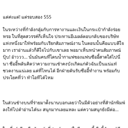
แต่ค่ะแต่! แต่รอบสอง 555
ในระหว่างที่กำลังกลุ้มกับการหางานและเงินในกระเป๋ากำลังร่อย
หรอ ในที่สุดสวรรค์ก็เห็นใจ ประทานอีเมลล์ตอบกลับของบริษัท
แห่งหนึ่งมาให้พร้อมกับเรียกสัมภาษณ์งาน ในตอนนั้นคือแบบดีใจ
มาก เราอ่านแล้วก็ดีใจไปกับเขาเลย พอมาเห็นหน้าคนสัมภาษณ์
ปุ๊บ! อ้าววว... นั่นมันคนที่โดนน้ำกาแฟของแฟนซืออี้สาดใส่ไปนี่
นา ซืออี้พลันคิดว่าความงานเข้าคงบังเกิดแก่ตัวฉันเป็นแน่แท้
ชวดงานแน่เลย แต่ที่ไหนได้ อีกฝ่ายดันรับซืออี้ทำงาน พร้อมกับ
ประโยคที่ว่า ทำโอทีได้ไหม
ในส่วนข้างบนที่ร่ายมาตั้งนานบอกเลยว่าในมีตัวอย่างที่สำนักพิมพ์
ลงให้ไปตำอ่านได้นะ สนุกมากเลยแหละ แต่ความสนุกยังมีต่อ...