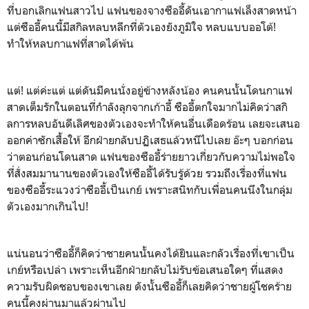
ที่บอกเลิกแฟนสาวไป แฟนของจางซืออี้ดันเอากาแฟเล็งสาดหน้า
แต่ซืออี้คนนี้มีสกิลหลบหลีกที่ตัวเองยังภูมิใจ หลบแบบออโต้!
ทำให้หลบกาแฟที่สาดได้พ้น
แต่! แต่ค่ะแต่ แต่ดันมีคนนั่งอยู่ข้างหลังน้อง คนคนนั้นโดนกาแฟ
สาดเต็มรักในตอนที่กำลังลุกจากเก้าอี้ ซืออี้ตกใจมากไม่คิดว่าสกิ
ลการหลบอันดีเลิศของตัวเองจะทำให้คนอื่นเดือดร้อน เลยจะเสนอ
ออกค่าซักเสื้อให้ อีกฝ่ายกลับปฏิเสธแล้วหนีไปเลย อ๊ะๆ บอกก่อน
ว่าตอนก่อนโดนสาด แฟนของซืออี้ร่ายยาวเกี่ยวกับความไม่พอใจ
ที่สั่งสมมานานของตัวเองให้ซืออี้ได้รับรู้ด้วย รวมถึงเรื่องที่แฟน
ของซืออี้ระแวงว่าซืออี้เป็นเกย์ เพราะสนิทกับเพื่อนคนนึงในกลุ่ม
ตัวเองมากเกินไป!
แน่นอนว่าซืออี้ก็คิดว่าชายคนนั้นคงได้ยินและกลัวเรื่องที่เขาเป็น
เกย์หรือเปล่า เพราะเห็นอีกฝ่ายกลับไม่รับข้อเสนอใดๆ ที่แสดง
ความรับผิดชอบของเขาเลย ดังนั้นซืออี้ก็เลยคิดว่าชายผู้โชคร้าย
คนนี้คงผ่านมาแล้วผ่านไป