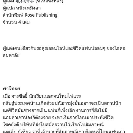
ผู้แต่ง
羲和清零
(
ซีเหอชิงหลิง)
ผู้แปล หนิงเหมิงฉา
สำนักพิมพ์ Rose Publishing
จำนวน 4 เล่ม
ผู้แต่งคนเดียวกับรอคุณออนไลน์และชีวิตแฟนปลอมๆ ของไอดอ
ลมหาลัย
คำโปรย
เมื่อ จางซืออี้ นักเรียนนอกจบใหม่ไฟแรง
กลับสู่ประเทศบ้านเกิดด้วยปณิธารมุ่งมั่นอยากจะเป็นสถาปนิก
แต่ชีวิตมันช่างยากเย็น แฟนก็เพิ่งเลิก งานการก็ยังไม่มี
แถมค่าเช่าห้องก็ต้องจ่าย จะหาเงินจากไหนมาประทังชีวิต
โชคยังดี บริษัทที่ส่งใบสมัครวานไว้เรียกไปสัมภาษณ์
แต่เอ๊ะ! กู้เซียว ว่าที่เจ้านายที่สัมภาษณ์เขา คือคนที่โดนแฟนเก่า