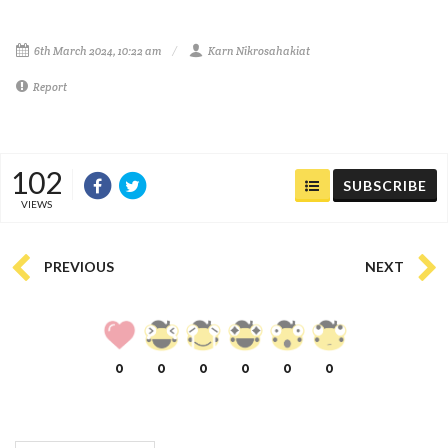
6th March 2024, 10:22 am
Karn Nikrosahakiat
Report
102
SUBSCRIBE
VIEWS
PREVIOUS
NEXT
0
0
0
0
0
0