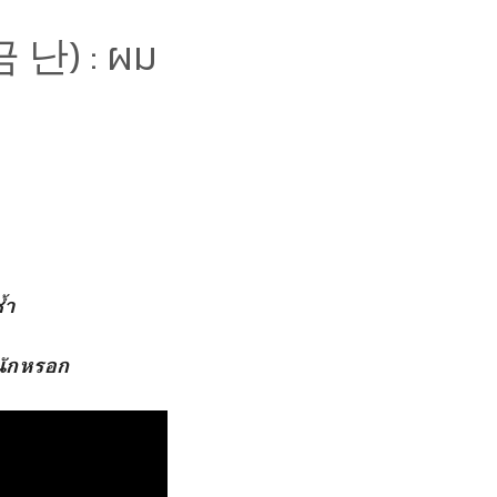
 난) : ผม
้ำ
รนักหรอก