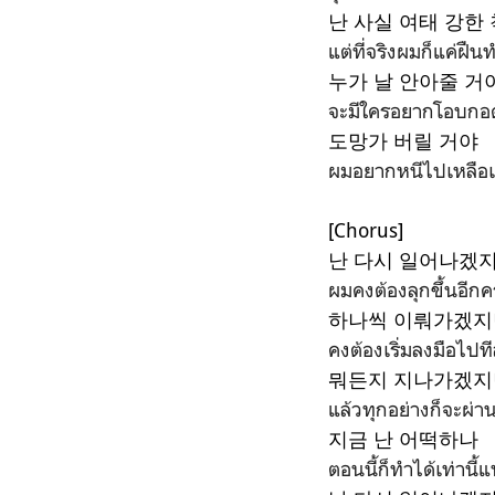
난 사실 여태 강한 
แต่ที่จริงผมก็แค่ฝืน
누가 날 안아줄 거
จะมีใครอยากโอบก
도망가 버릴 거야
ผมอยากหนีไปเหลือเ
[Chorus]
난 다시 일어나겠
ผมคงต้องลุกขึ้นอีกคร
하나씩 이뤄가겠지
คงต้องเริ่มลงมือไปท
뭐든지 지나가겠지
แล้วทุกอย่างก็จะผ่
지금 난 어떡하나
ตอนนี้ก็ทำได้เท่านี้