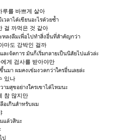
하루를 바쁘게 살아
มีเวลาได้เขียนอะไรด้วยซ้ำ
한 걸 까먹은 것 같아
หลงลืมเพื่อไปทำสิ่งอื่นที่สำคัญกว่า
 아마도 강박인 걸까
ะจัดการ มันก็เริ่มกลายเป็นนิสัยไปแล้วล่ะ
나에게 검사를 받아야만
้นมา ผมคงเข้มงวดกว่าใครอื่นเลยล่ะ
수 있나
วามสุขอย่างใครเขาได้ไหมนะ
게 참 많지만
หลือเกิินสำหรับผม
야
วันแล้วสินะ
야
นไป