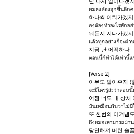
난 다시 일어나겠
ผมคงต้องลุกขึ้นอีกคร
하나씩 이뤄가겠지
คงต้องทำอะไรสักอย่า
뭐든지 지나가겠지
แล้วทุกอย่างก็จะผ่
지금 난 어떡하나
ตอนนี้ก็ทำได้เท่านี้
[Verse 2]
아무도 알아주지 않
จะมีใครรู้ล่ะว่าตอนน
어쩜 너도 내 상처 
มันเหมือนกับว่าไม่ม
또 한번의 이겨냄도
ถึงผมจะสามารถผ่านม
당연해져 버린 슬픔