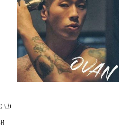
금 난)
사]