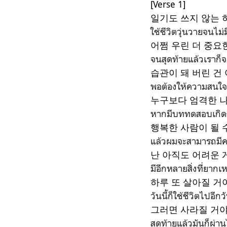
[Verse 1]
일기도 쓰지 않는 
ใช้ชีวิตวุ่นวายจนไม่
어쩜 우린 더 중요
จนสุดท้ายแล้วเราก็จะ
습관이 돼 버린 건
พอต้องให้ความสนใจแล
누구보다 엄격한 
หากมีบททดสอบเกิดขึ
행복한 사람이 될 
แล้วผมจะสามารถมีค
난 아직도 어려운 
มีอีกหลายสิ่งที่ยากเ
하루 또 살아질 거
วันนี้ก็ใช้ชีวิตไปอีก
그러면 사라질 거
สุดท้ายแล้วมันก็ผ่า