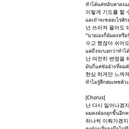
ทำได้แค่หลับตาลงแล้
이렇게 기도를 할 
และถ้าจะขออะไรสักอ
넌 쓰러져 울어도 
"นายเองก็ล้มลงหรือร
수고 했잖아 쉬어도
แต่ถึงจะบอกว่าทำได้
난 여전히 변명을 해
มันก็แค่ข้ออ้างที่ผม
한심 하게만 느껴져
ทำไมรู้สึกสมเพชตัว
[Chorus]
난 다시 일어나겠
ผมคงต้องลุกขึ้นอีกคร
하나씩 이뤄가겠지
คงต้องเริ่มลงมือไปท