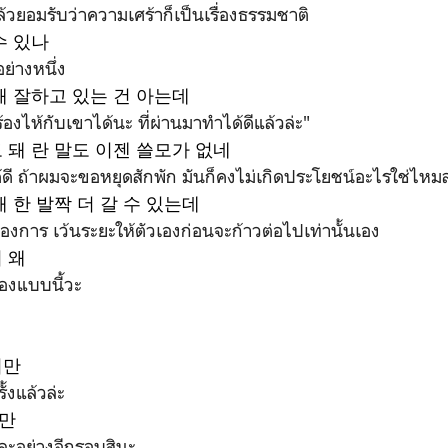
วยอมรับว่าความเศร้าก็เป็นเรื่องธรรมชาติ
수 있나
ย่างหนึ่ง
돼 잘하고 있는 건 아는데
้องไห้กับเขาได้นะ ที่ผ่านมาทำได้ดีแล้วล่ะ"
 돼 란 말도 이젠 쓸모가 없네
ดี ถ้าผมจะขอหยุดสักพัก มันก็คงไม่เกิดประโยชน์อะไรใช่ไหมล
 한 발짝 더 갈 수 있는데
ต้องการ เว้นระยะให้ตัวเองก่อนจะก้าวต่อไปเท่านั้นเอง
 왜
เองแบบนี้วะ
지만
ั้งแล้วล่ะ
만
ีละอย่างอีกรอบสินะ