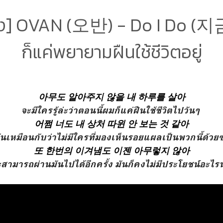
ง] OVAN (오반) - Do I Do (지금
ก็แค่พยายามฝืนใช้ชีวิตอยู่
아무도 알아주지 않을 내 하루를 살아
จะมีใครรู้ล่ะว่าตอนนี้ผมก็แค่ฝืนใช้ชีวิตไปวันๆ
어쩜 너도 내 상처 따윈 안 보는 것 같아
ันเหมือนกับว่าไม่มีใครที่มองเห็นรอยแผลเป็นพวกนี้ด้วยซ
또 한번의 이겨냄도 이젠 아무렇지 않아
สามารถผ่านมันไปได้อีกครั้ง มันก็คงไม่มีประโยชน์อะไ