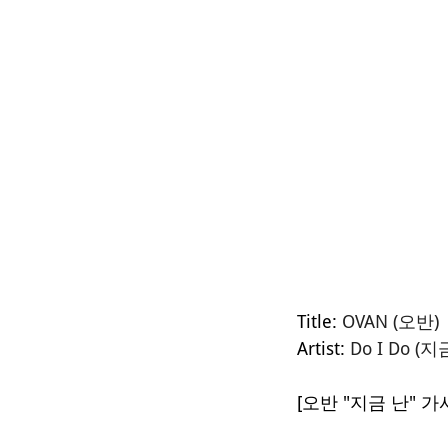
Title:
OVAN (오반)
Artist:
Do I Do (지
[오반 "지금 난" 가