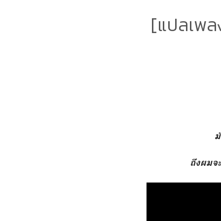
[แปลเพล
ม
ถึงผมจะ