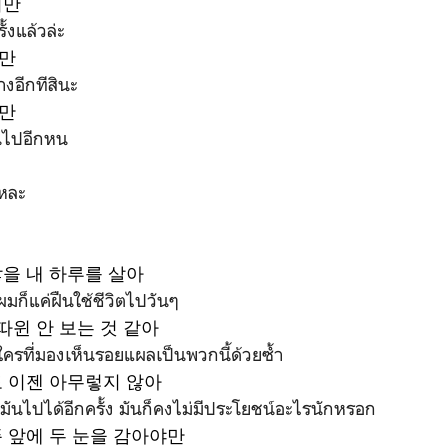
지만
ั้งแล้วล่ะ
만
งอีกทีสินะ
만
านไปอีกหน
แหละ
을 내 하루를 살아
ี้ผมก็แค่ฝืนใช้ชีวิตไปวันๆ
따윈 안 보는 것 같아
ีใครที่มองเห็นรอยแผลเป็นพวกนี้ด้วยซ้ำ
 이젠 아무렇지 않아
ันไปได้อีกครั้ง มันก็คงไม่มีประโยชน์อะไรนักหรอก
 앞에 두 눈을 감아야만