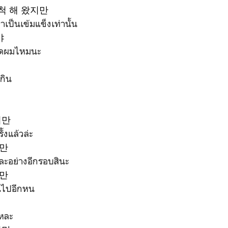
척 해 왔지만
ทำเป็นเข้มแข็งเท่านั้น
야
อดผมไหมนะ
กิน
지만
ั้งแล้วล่ะ
만
ีละอย่างอีกรอบสินะ
만
านไปอีกหน
แหละ