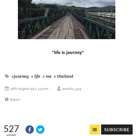
"life is journey"
#journey
# life
# me
# thailand
28th August 2017, 3:31 am
peachz_yyy
Report
527
SUBSCRIBE
VIEWS