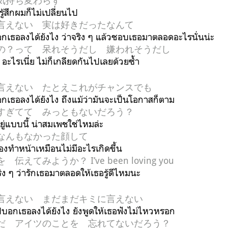
気持ち変わらず
รู้สึกผมก็ไม่เปลี่ยนไป
言えない 実は好きだったなんて
อกเธอลงได้ยังไง ว่าจริง ๆ แล้วชอบเธอมาตลอดอะไรนั่นน่ะ
の？って 呆れそうだし 嫌われそうだし
 อะไรเนี่ย ไม่ก็เกลียดกันไปเลยด้วยซ้ำ
言えない たとえこれがチャンスでも
อกเธอลงได้ยังไง ถึงแม้ว่ามันจะเป็นโอกาสก็ตาม
すぎてて みっともないだろう？
ยู่แบบนี้ น่าสมเพชใช่ไหมล่ะ
なんもなかった顔して
องทำหน้าเหมือนไม่มีอะไรเกิดขึ้น
えてみようか？ Iʼve been loving you
ิง ๆ ว่ารักเธอมาตลอดให้เธอรู้ดีไหมนะ
言えない まだまだキミに言えない
ไปบอกเธอลงได้ยังไง ยังพูดให้เธอฟังไม่ไหวหรอก
だ アイツのことを 忘れてないだろう？