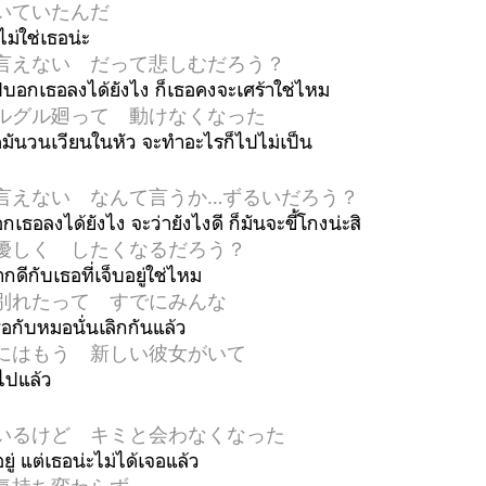
いていたんだ
ไม่ใช่เธอน่ะ
言えない だって悲しむだろう？
ไปบอกเธอลงได้ยังไง ก็เธอคงจะเศร้าใช่ไหม
ルグル廻って 動けなくなった
ดมันวนเวียนในหัว จะทำอะไรก็ไปไม่เป็น
言えない なんて言うか…ずるいだろう？
เธอลงได้ยังไง จะว่ายังไงดี ก็มันจะขี้โกงน่ะสิ
優しく したくなるだろう？
ดีกับเธอที่เจ็บอยู่ใช่ไหม
別れたって すでにみんな
เธอกับหมอนั่นเลิกกันแล้ว
にはもう 新しい彼女がいて
ไปแล้ว
いるけど キミと会わなくなった
ยู่ แต่เธอน่ะไม่ได้เจอแล้ว