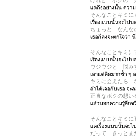
けれど ボクの 
แต่ถึงอย่างนั้น ความ
そんなことキミに
เรื่องแบบนั้นจะไปบ
ちょっと なんな
เธอก็คงจะตกใจว่า นี่
そんなことキミに
เรื่องแบบนั้นจะไปบ
ウジウジと 悩み
เอาแต่คิดมากซ้ำ ๆ อ
キミに会えたら 
ถ้าได้เจอกับเธอ จะล
正直なボクの想いを 伝
แล้วบอกความรู้สึกจร
そんなことキミに
แต่เรื่องแบบนั้นจะ
だって きっとま