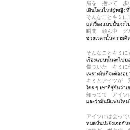
肩を 抱いて 歩
เดินโอบไหล่ผู้หญิงที่
そんなことキミに
แต่เรื่องแบบนั้นจะ
瞬間 頭ん中 グ
ช่วงเวลานั้นความคิ
そんなことキミに
เรื่องแบบนั้นจะไปบอก
傷ついた キミに
เพราะมันก็จะต้องอยาก
キミとアイツが 
ใคร ๆ เขาก็รู้กันว่า
知ってて アイツ
และว่ามันมีแฟนใหม่
アイツには会って
หมอนั่นน่ะยังเจอกันอ