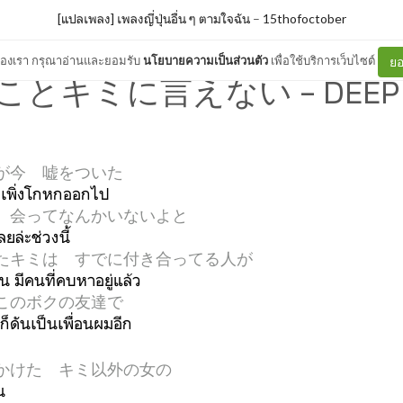
[แปลเพลง] เพลงญี่ปุ่นอื่น ๆ ตามใจฉัน
–
15thofoctober
ต์ของเรา กรุณาอ่านและยอมรับ
นโยบายความเป็นส่วนตัว
เพื่อใช้บริการเว็บไซต์
ยอ
とキミに言えない - DEEP 
が今 嘘をついた
น เพิ่งโกหกออกไป
 会ってなんかいないよと
ยล่ะช่วงนี้
たキミは すでに付き合ってる人が
น มีคนที่คบหาอยู่แล้ว
このボクの友達で
นก็ดันเป็นเพื่อนผมอีก
かけた キミ以外の女の
น