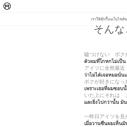
เราใช้คุ๊กกี้บนเว็บไซ
そんなこ
嘘つけない ボク
ตัวผมที่โกหกไม่เป็
アイツに全然最近
ว่าไม่ได้เจอหมอนั่นเล
ボクが好きになっ
เพราะเธอที่ผมชอบนั้
いた上にそれは 
และยิ่งไปกว่านั้น มั
一昨日アイツを見
เมื่อวานซืนผมเห็นมั