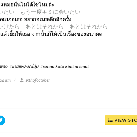
องหมอนั่นไม่ได้ใช่ไหมล่ะ
いたい もう一度キミに会いたい
กจะเจอเธอ อยากจะเธออีกสักครั้ง
かけたら あとはそれから あとはそれから
้วยิ้มให้เธอ จากนั้นก็ให้เป็นเรื่องของอนาคต
เพลง
#แปลเพลงญี่ปุ่น
#sonna koto kimi ni ienai
:24 am
15thofoctober
VIEW ST