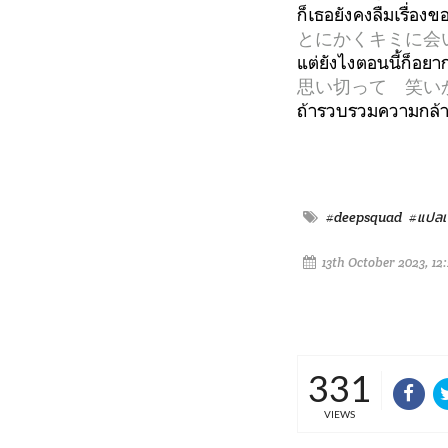
ก็เธอยังคงลืมเรื่องข
とにかくキミに会
แต่ยังไงตอนนี้ก็อยา
思い切って 笑い
ถ้ารวบรวมความกล้าแล
#deepsquad
#แปล
13th October 2023, 12
331
VIEWS