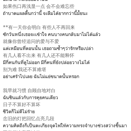
如果伤口再浅显一点 会不会难忘些
ถ้าบาดแผลตื้นกว่านี้ จะลืมได้ยากกว่านี้มั้ยนะ
**有一天你会明白 有些人不再回来
ซักวันหนึ่งเธอจะเข้าใจ คนบางคนกลับมาไม่ได้แล้ว
就像你曾经追问的爱与不爱
แต่เหมือนที่ตอนนั้น เธอถามซ้ำๆว่ารักหรือเปล่า
有几人看不出来 有几人还不能释怀
มีกี่คนกันที่ดูไม่ออก มีกี่คนที่ยังปล่อยวางไม่ได้
别为难 我还不算难堪
อย่าเศร้าไปเลย ฉันไม่แย่ขนาดนั้นหรอก
我早就习惯 自顾自地对白
ฉันชินแล้วกับการคุยคนเดียว
日子不算好不算坏
ชีวิตก็ไม่ดีไม่ร้าย
念旧的灯把回忆点亮几段
ความคิดถึงก็เป็นตะเกียงจุดไฟให้ความทรงจำบางช่วงสว่างขึ้นมา