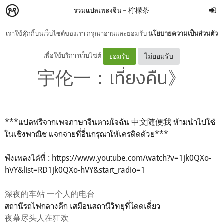
รวมแปลเพลงจีน
–
柠檬茶
เราใช้คุ๊กกี้บนเว็บไซต์ของเรา กรุณาอ่านและยอมรับ
นโยบายความเป็นส่วนตัว
#แปลเพลงจีน 《#夜半 -谢
เพื่อใช้บริการเว็บไซต์
ยอมรับ
ไม่ยอมรับ
宇伦一：เที่ยงคืน》
***แปลฟรีจากเพจภาษาจีนตามใจฉัน 中文随便我 ห้ามนำไปใช้
ในเชิงพาณิช แจกจ่ายที่อื่นกรุณาให้เครติดด้วย***
ฟังเพลงได้ที่ : https://www.youtube.com/watch?v=1jk0QXo-
hVY&list=RD1jk0QXo-hVY&start_radio=1
深夜的车站 一个人的电台
สถานีรถไฟกลางดึก เสมือนสถานีวิทยุที่โดดเดี่ยว
夜幕尽头人在狂欢