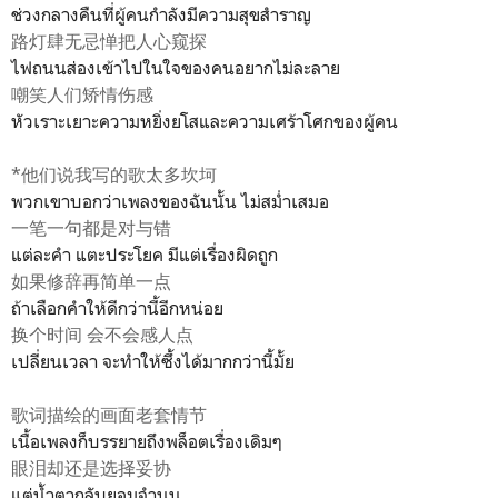
ช่วงกลางคืนที่ผู้คนกำลังมีความสุขสำราญ
路灯肆无忌惮把人心窥探
ไฟถนนส่องเข้าไปในใจของคนอยากไม่ละลาย
嘲笑人们矫情伤感
หัวเราะเยาะความหยิ่งยโสและความเศร้าโศกของผู้คน
*他们说我写的歌太多坎坷
พวกเขาบอกว่าเพลงของฉันนั้น ไม่สม่ำเสมอ
一笔一句都是对与错
แต่ละคำ แตะประโยค มีแต่เรื่องผิดถูก
如果修辞再简单一点
ถ้าเลือกคำให้ดีกว่านี้อีกหน่อย
换个时间 会不会感人点
เปลี่ยนเวลา จะทำให้ซึ้งได้มากกว่านี้มั้ย
歌词描绘的画面老套情节
เนื้อเพลงก็บรรยายถึงพล็อตเรื่องเดิมๆ
眼泪却还是选择妥协
แต่น้ำตากลับยอมจำนน