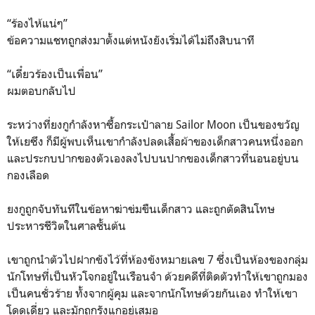
“ร้องไห้แน่ๆ”
ข้อความแชทถูกส่งมาตั้งแต่หนังยังเริ่มได้ไม่ถึงสิบนาที
“เดี๋ยวร้องเป็นเพื่อน”
ผมตอบกลับไป
ระหว่างที่ยงกูกำลังหาซื้อกระเป๋าลาย Sailor Moon เป็นของขวัญ
ให้เยซึง ก็มีผู้พบเห็นเขากำลังปลดเสื้อผ้าของเด็กสาวคนหนึ่งออก
และประกบปากของตัวเองลงไปบนปากของเด็กสาวที่นอนอยู่บน
กองเลือด
ยงกูถูกจับทันทีในข้อหาฆ่าข่มขืนเด็กสาว และถูกตัดสินโทษ
ประหารชีวิตในศาลชั้นต้น
เขาถูกนำตัวไปฝากขังไว้ที่ห้องขังหมายเลข 7 ซึ่งเป็นห้องของกลุ่ม
นักโทษที่เป็นหัวโจกอยู่ในเรือนจำ ด้วยคดีที่ติดตัวทำให้เขาถูกมอง
เป็นคนชั่วร้าย ทั้งจากผู้คุม และจากนักโทษด้วยกันเอง ทำให้เขา
โดดเดี่ยว และมักถูกรังแกอยู่เสมอ