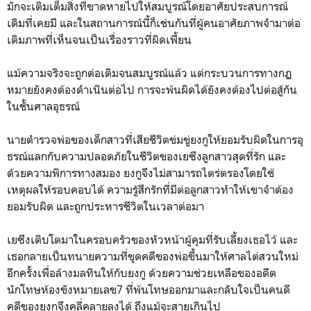
มักจะเติมเต็มสิ่งที่ขาดหายไปให้สมบูรณ์โดยอาศัยประสบการณ์
เดิมที่เคยมี และในสถานการณ์นี้ก็เช่นกันที่ผู้คนอาศัยภาพจำมาต่อ
เติมภาพที่เห็นจนเป็นเรื่องราวที่ผิดเพี้ยน
แม้ความจริงจะถูกต่อเติมจนสมบูรณ์แล้ว แต่กระบวนการทางกฏ
หมายยังคงต้องดำเนินต่อไป การจะพ้นผิดได้ยังคงต้องไปต่อสู้กัน
ในชั้นศาลอุธรณ์
นายตำรวจพ่อของเด็กสาวที่เสียชีวิตข่มขู่ยงกูให้ยอมรับผิดในการอุ
ธรณ์แลกกับความปลอดภัยในชีวิตของเยซึงลูกสาวสุดที่รัก และ
ด้วยความพิการทางสมอง ยงกูจึงไม่สามารถไตร่ตรองโดยใช้
เหตุผลให้รอบคอบได้ ความรู้สึกรักที่มีต่อลูกสาวทำให้เขาจำต้อง
ยอมรับผิด และถูกประหารชีวิตในเวลาต่อมา
เยซึงเติบโตมาในครอบครัวของหัวหน้าผู้คุมที่รับเลี้ยงเธอไว้ และ
เธอกลายเป็นทนายความที่ขุดคดีของพ่อขึ้นมาให้ศาลไต่สวนใหม่
อีกครั้งเพื่อล้างมลทินให้กับยงกู ด้วยความช่วยเหลือของอดีต
นักโทษห้องขังหมายเลข7 ที่พ้นโทษออกมาและกลับใจเป็นคนดี
คดีของยงกูจึงคลี่คลายลงได้ ถึงแม้จะสายเกินไป