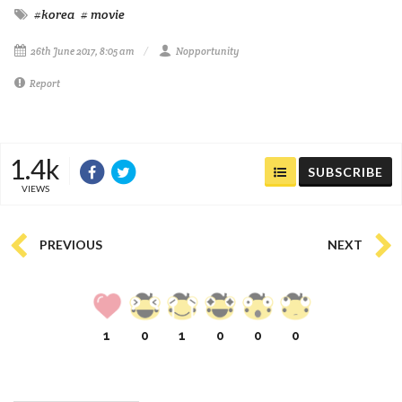
#korea
# movie
26th June 2017, 8:05 am
Nopportunity
Report
1.4k
SUBSCRIBE
VIEWS
PREVIOUS
NEXT
1
0
1
0
0
0