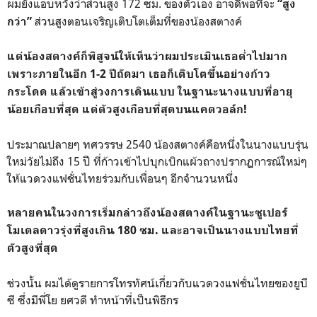
ผมยังแอบหวังว่าส่วนสูง 172 ซม. ของตัวเอง อาจดีพอที่จะ
“สูง
ส่วนสูงตอนเจริญเติบโตเต็มที่ของน้องสตางค์
กว่า”
แต่น้องสตางค์ก็พิสูจน์ให้เห็นว่าผมประเมินเธอต่ำไปมาก
เพราะภายในอีก 1-2 ปีถัดมา เธอก็เติบโตขึ้นอย่างก้าว
กระโดด แล้วเข้าสู่วงการเดินแบบ ในฐานะนางแบบที่อายุ
น้อยเกือบที่สุด แต่ตัวสูงเกือบที่สุดบนแคตวอล์ก!
ประมาณปลายๆ ทศวรรษ 2540 น้องสตางค์คือหนึ่งในนางแบบรุ่น
ใหม่วัยไม่ถึง 15 ปี ที่ก้าวเข้าไปบุกเบิกแผ้วถางปรากฏการณ์ใหม่ๆ
ให้แวดวงแฟชั่นไทยร่วมกับเพื่อนๆ อีกจำนวนหนึ่ง
หลายคนในวงการเริ่มกล่าวถึงน้องสตางค์ในฐานะซูเปอร์
โมเดลดาวรุ่งที่สูงเกิน 180 ซม. และอาจเป็นนางแบบไทยที่
ตัวสูงที่สุด
ช่วงนั้น ผมได้ดูรายการโทรทัศน์เกี่ยวกับแวดวงแฟชั่นไทยของยูบี
ซี ซึ่งมีพี่โย ยศวดี ทำหน้าที่เป็นพิธีกร