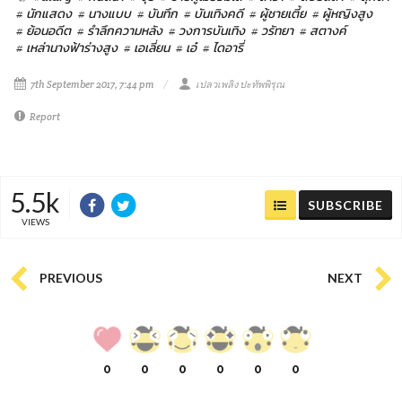
# นักแสดง
# นางแบบ
# บันทึก
# บันเทิงคดี
# ผู้ชายเตี้ย
# ผู้หญิงสูง
# ย้อนอดีต
# รำลึกความหลัง
# วงการบันเทิง
# วรัทยา
# สตางค์
# เหล่านางฟ้าร่างสูง
# เอเลี่ยน
# เอ๋
# ไดอารี่
7th September 2017, 7:44 pm
เปลวเพลิง ปะทัพพิรุณ
Report
5.5k
SUBSCRIBE
VIEWS
PREVIOUS
NEXT
0
0
0
0
0
0