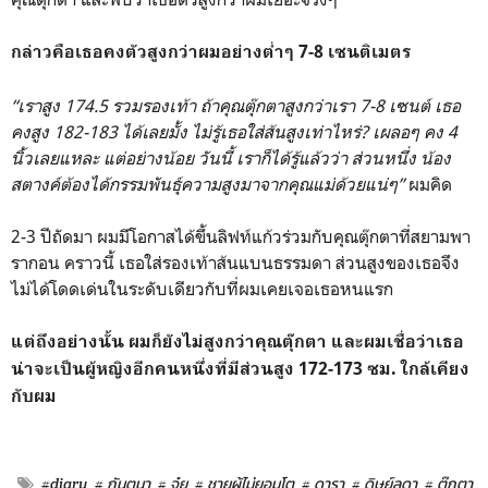
กล่าวคือเธอคงตัวสูงกว่าผมอย่างต่ำๆ 7-8 เซนติเมตร
“เราสูง 174.5 รวมรองเท้า ถ้าคุณตุ๊กตาสูงกว่าเรา 7-8 เซนต์ เธอ
คงสูง 182-183 ได้เลยมั้ง ไม่รู้เธอใส่ส้นสูงเท่าไหร่? เผลอๆ คง 4
นิ้วเลยแหละ แต่อย่างน้อย วันนี้ เราก็ได้รู้แล้วว่า ส่วนหนึ่ง น้อง
สตางค์ต้องได้กรรมพันธุ์ความสูงมาจากคุณแม่ด้วยแน่ๆ”
ผมคิด
2-3 ปีถัดมา ผมมีโอกาสได้ขึ้นลิฟท์แก้วร่วมกับคุณตุ๊กตาที่สยามพา
รากอน คราวนี้ เธอใส่รองเท้าส้นแบนธรรมดา ส่วนสูงของเธอจึง
ไม่ได้โดดเด่นในระดับเดียวกับที่ผมเคยเจอเธอหนแรก
แต่ถึงอย่างนั้น ผมก็ยังไม่สูงกว่าคุณตุ๊กตา และผมเชื่อว่าเธอ
น่าจะเป็นผู้หญิงอีกคนหนึ่งที่มีส่วนสูง 172-173 ซม. ใกล้เคียง
กับผม
#diary
# กันตนา
# จุ๋ย
# ชายผู้ไม่ยอมโต
# ดารา
# ดิษย์ลดา
# ตุ๊กตา