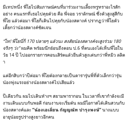
มีเทปหนึ่ง พี่โยไปสัมภาษณ์คนที่มาร่วมงานเลี้ยงหรูหราอะไรสัก
อย่าง คนแรกที่เธอไปคุยด้วย คือ พี่จอย วราลักษณ์ ซึ่งตัวสูงสูสีกับ
พี่โย แล้วต่อมา พี่โยก็เดินไปคุยกับน้องสตางค์ ปรากฏว่าพี่โยตัว
เตี้ยกว่าน้องสตางค์ชัดเจน
“โห! พี่โยนี่ก็ 170 ปลายๆ แล้วนะ สงสัยน้องสตางค์จะสูงร่วม 180
จริงๆ ว่ะ”
ผมคิด พร้อมนึกย้อนถึงตอน ป.6 ที่ตนเองได้เห็นพี่โยใน
วัย 14 ปี ไปออกรายการคอนเสิร์ตแล้วยืนตัวสูงเด่นกว่าพี่หมิว ลลิต
า
แต่อีกสิบกว่าปีต่อมา พี่โยต้องกลายเป็นดารารุ่นพี่ที่ตัวเล็กกว่ารุ่น
น้องพุ่งแรงอย่างน้องสตางค์ไปเสียแล้ว
ปีเดียวกัน ผมไปเดินห้างฯ สยามพารากอน ในเวลาที่เขากำลังจะมี
งานเดินแบบกันพอดี ก่อนงานจะเริ่มต้น ผมมีโอกาสได้เดินสวนกับ
น้องสตางค์และ
นางแบบ
“น้องเอเลี่ยน กัญญณัท บํารุงพงษ์”
อายุน้อยรูปร่างสูงยาวอีกคน