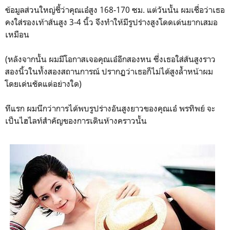
ข้อมูลส่วนใหญ่ชี้ว่าคุณเอ๋สูง 168-170 ซม. แต่วันนั้น ผมเชื่อว่าเธอ
คงใส่รองเท้าส้นสูง 3-4 นิ้ว จึงทำให้มีรูปร่างสูงโดดเด่นยากเสมอ
เหมือน
(หลังจากนั้น ผมมีโอกาสเจอคุณเอ๋อีกสองหน ซึ่งเธอใส่ส้นสูงราว
สองนิ้วในทั้งสองสถานการณ์ ปรากฏว่าเธอก็ไม่ได้สูงล้ำหน้าผม
โดยเด่นชัดแต่อย่างใด)
ทีแรก ผมนึกว่าการได้พบรูปร่างอันสูงยาวของคุณเอ๋ พรทิพย์ จะ
เป็นไฮไลท์สำคัญของการเดินห้างคราวนั้น