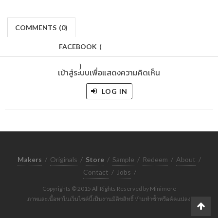
COMMENTS
(
0)
FACEBOOK
(
)
เข้าสู่ระบบเพื่อแสดงความคิดเห็น
LOG IN
Makers
/
Originals
/
Store
/
Sample
/
Redeem
/
About
/
Contact
/
Jobs
/
Copyrights © 2015 All Rights Reserved by Minimore
ภาพและเนื้อหาในเว็บไซต์นี้เป็นงานมีลิขสิทธิ์ ห้ามทำซ้ำหรือดัดแปลง