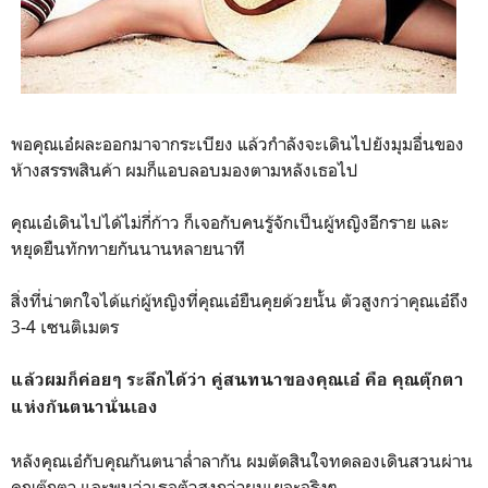
พอคุณเอ๋ผละออกมาจากระเบียง แล้วกำลังจะเดินไปยังมุมอื่นของ
ห้างสรรพสินค้า ผมก็แอบลอบมองตามหลังเธอไป
คุณเอ๋เดินไปได้ไม่กี่ก้าว ก็เจอกับคนรู้จักเป็นผู้หญิงอีกราย และ
หยุดยืนทักทายกันนานหลายนาที
สิ่งที่น่าตกใจได้แก่ผู้หญิงที่คุณเอ๋ยืนคุยด้วยนั้น ตัวสูงกว่าคุณเอ๋ถึง
3-4 เซนติเมตร
แล้วผมก็ค่อยๆ ระลึกได้ว่า คู่สนทนาของคุณเอ๋ คือ คุณตุ๊กตา
แห่งกันตนานั่นเอง
หลังคุณเอ๋กับคุณกันตนาล่ำลากัน ผมตัดสินใจทดลองเดินสวนผ่าน
คุณตุ๊กตา และพบว่าเธอตัวสูงกว่าผมเยอะจริงๆ