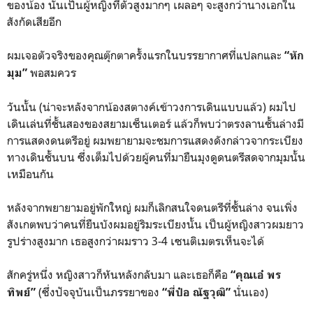
ของน้อง นั้นเป็นผู้หญิงที่ตัวสูงมากๆ เผลอๆ จะสูงกว่านางเอกใน
สังกัดเสียอีก
ผมเจอตัวจริงของคุณตุ๊กตาครั้งแรกในบรรยากาศที่แปลกและ
“หัก
พอสมควร
มุม”
วันนั้น (น่าจะหลังจากน้องสตางค์เข้าวงการเดินแบบแล้ว) ผมไป
เดินเล่นที่ชั้นสองของสยามเซ็นเตอร์ แล้วก็พบว่าตรงลานชั้นล่างมี
การแสดงดนตรีอยู่ ผมพยายามจะชมการแสดงดังกล่าวจากระเบียง
ทางเดินชั้นบน ซึ่งเต็มไปด้วยผู้คนที่มายืนมุงดูดนตรีสดจากมุมนั้น
เหมือนกัน
หลังจากพยายามอยู่พักใหญ่ ผมก็เลิกสนใจดนตรีที่ชั้นล่าง จนเพิ่ง
สังเกตพบว่าคนที่ยืนบังผมอยู่ริมระเบียงนั้น เป็นผู้หญิงสาวผมยาว
รูปร่างสูงมาก เธอสูงกว่าผมราว 3-4 เซนติเมตรเห็นจะได้
สักครู่หนึ่ง หญิงสาวก็หันหลังกลับมา และเธอก็คือ
“คุณเอ๋ พร
(ซึ่งปัจจุบันเป็นภรรยาของ
นั่นเอง)
ทิพย์”
“พี่ป๋อ ณัฐวุฒิ”