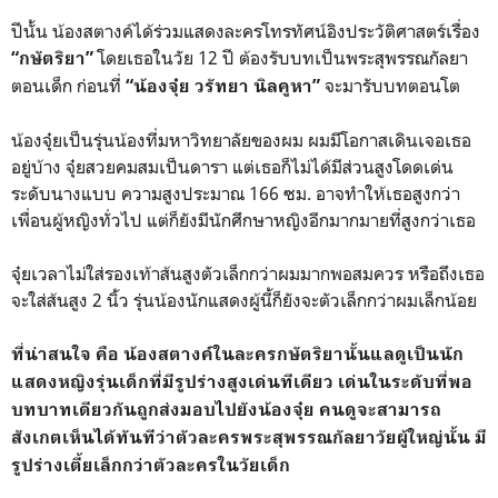
ปีนั้น น้องสตางค์ได้ร่วมแสดงละครโทรทัศน์อิงประวัติศาสตร์เรื่อง
โดยเธอในวัย 12 ปี ต้องรับบทเป็นพระสุพรรณกัลยา
“กษัตริยา”
ตอนเด็ก ก่อนที่
จะมารับบทตอนโต
“น้องจุ๋ย วรัทยา นิลคูหา”
น้องจุ๋ยเป็นรุ่นน้องที่มหาวิทยาลัยของผม ผมมีโอกาสเดินเจอเธอ
อยู่บ้าง จุ๋ยสวยคมสมเป็นดารา แต่เธอก็ไม่ได้มีส่วนสูงโดดเด่น
ระดับนางแบบ ความสูงประมาณ 166 ซม. อาจทำให้เธอสูงกว่า
เพื่อนผู้หญิงทั่วไป แต่ก็ยังมีนักศึกษาหญิงอีกมากมายที่สูงกว่าเธอ
จุ๋ยเวลาไม่ใส่รองเท้าส้นสูงตัวเล็กกว่าผมมากพอสมควร หรือถึงเธอ
จะใส่ส้นสูง 2 นิ้ว รุ่นน้องนักแสดงผู้นี้ก็ยังจะตัวเล็กกว่าผมเล็กน้อย
ที่น่าสนใจ คือ น้องสตางค์ในละครกษัตริยานั้นแลดูเป็นนัก
แสดงหญิงรุ่นเด็กที่มีรูปร่างสูงเด่นทีเดียว เด่นในระดับที่พอ
บทบาทเดียวกันถูกส่งมอบไปยังน้องจุ๋ย คนดูจะสามารถ
สังเกตเห็นได้ทันทีว่าตัวละครพระสุพรรณกัลยาวัยผู้ใหญ่นั้น มี
รูปร่างเตี้ยเล็กกว่าตัวละครในวัยเด็ก