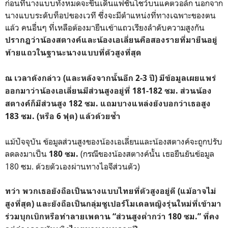
ก่อนที่นางแบบทั้งหมดจะขึ้นเดินแฟชั่นโชว์บนแคตวอล์ก นอกจาก
นางแบบระดับท็อปของเวที ซึ่งจะมีตำแหน่งที่ทางเฉพาะของตน
แล้ว คนอื่นๆ ที่เหลือต้องมายืนเข้าแถวเรียงลำดับความสูงกัน
ปรากฏว่าน้องสตางค์และน้องเอเลี่ยนคือสองรายที่มายืนอยู่
ท้ายแถวในฐานะนางแบบที่ตัวสูงที่สุด
ณ เวลาดังกล่าว (และหลังจากนั้นอีก 2-3 ปี) มีข้อมูลเผยแพร่
ออกมาว่าน้องเอเลี่ยนมีส่วนสูงอยู่ที่ 181-182 ซม. ส่วนน้อง
สตางค์ก็มีส่วนสูง 182 ซม. แถมบางแหล่งยังบอกว่าเธอสูง
183 ซม. (หรือ 6 ฟุต) แล้วด้วยซ้ำ
แม้ปัจจุบัน ข้อมูลส่วนสูงของน้องเอเลี่ยนและน้องสตางค์จะถูกปรับ
ลดลงมาเป็น
(กรณีของน้องสตางค์นั้น เธอยืนยันข้อมูล
180 ซม.
180 ซม. ด้วยตัวเองผ่านทางไอจีส่วนตัว)
ทว่า พวกเธอยังถือเป็นนางแบบไทยที่ตัวสูงอยู่ดี (แม้อาจไม่
สูงที่สุด) และยังถือเป็นกลุ่มซูเปอร์โมเดลหญิงรุ่นใหม่ที่เข้ามา
ร่วมบุกเบิกหรือทำลายเพดาน “ส่วนสูงต่ำกว่า 180 ซม.” ที่คง