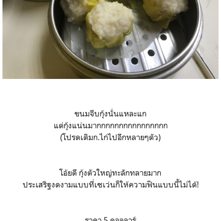
ขนมจีบกุ้งนั่นแหละแก
แต่กุ้งแน่นมากกกกกกกกกกกกกกกก
(โปรดเติมก.ไก่ไปอีกหลายๆตัว)
โอ้ยดี กุ้งตัวใหญ่ทะลักทลายมาก
ประเสริฐงดงามแบบที่เซเว่นก็ให้ความฟินแบบนี้ไม่ได้!
ราคา 5 ดอลลาร์