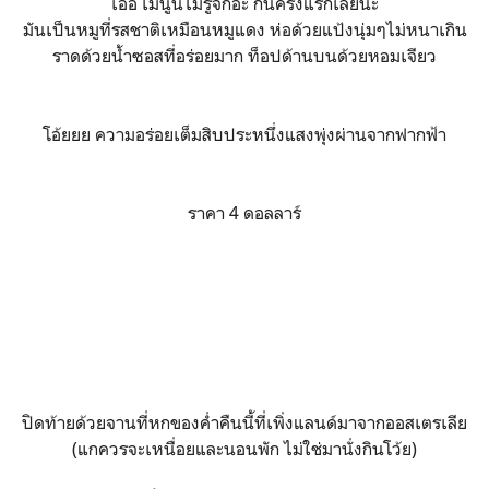
เออ เมนูนี้ไม่รู้จักอะ กินครั้งแรกเลยนะ
มันเป็นหมูที่รสชาติเหมือนหมูแดง ห่อด้วยแป้งนุ่มๆไม่หนาเกิน
ราดด้วยน้ำซอสที่อร่อยมาก ท็อปด้านบนด้วยหอมเจียว
โอ้ยยย ความอร่อยเต็มสิบประหนึ่งแสงพุ่งผ่านจากฟากฟ้า
ราคา 4 ดอลลาร์
ปิดท้ายด้วยจานที่หกของค่ำคืนนี้ที่เพิ่งแลนด์มาจากออสเตรเลีย
(แกควรจะเหนื่อยและนอนพัก ไม่ใช่มานั่งกินโว้ย)