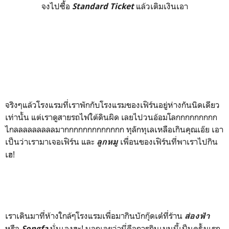
จงไปซื้อ
แล้วเติมเงินเอา
Standard Ticket
จริงๆแล้วโรงแรมที่เราพักกับโรงแรมของเฟิร์นอยู่ห่างกันนิดเดียว
เท่านั้น แต่เราดูสายรถไฟใต้ดินผิด เลยไปวนอ้อมโลกกกกกกกกก
ไกลลลลลลลลลมากกกกกกกกกกกกก ทุลักทุเลเหลือเกินคุณเอ๊ย เอา
เป็นว่าเรามาเจอเฟิร์น และ
เพื่อนของเฟิร์นที่พาเราไปกิน
ลูกหมู
เฮ!
เราเดินมาที่ห้างใกล้ๆโรงแรมเพื่อมากินบักกุ๊ดเต๋ที่ร้าน
ส่องฟ้า
หรือ
นั่นเองฮะ! บอกเลยว่านี่คือการกินเมนูนี้เป็นครั้งแรก
Songfa