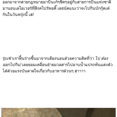
ออกมาจากสายกฎหมายมาบินเก๋ๆชิคๆอยู่กับสายการบินแห่งชาติ
มานอนเลโอเวอร์ที่สิงคโปร์พอดี๊ เลยนัดแนะว่าจะไปกินบักกุ๊ดเต๋
กันในวันพรุ่งนี้ เฮ!
รุ่งเช้าเราฟื้นร่างขึ้นมาจากเตียงนอนด้วยความคิดที่ว่า
ไป ต้อง
ออกไปกิน!
เลยยอมเคลื่อนย้ายมวลสารไปอาบน้ำแปรงฟันแต่งตัว
ได้ด้วยแรงบันดาลใจเกี่ยวกับอาหารล้วนๆ ฮาาาา