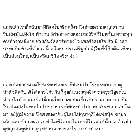
และแล้วเราก็กลับมาที่สิงคโปร์อีกครั้งหนึ่งด้วยความสนุกสนาน
รื่นเริงบันเทิงใจ ทำงานเสิร์ฟอาหารสองเซอร์วิสก็ไม่หวั่นเพราะทุก
คนทำงานดีมาก ช่วยกันจัดคาร์ทว่องไว เซอร์วิสเสร็จเร็ว มีเวลา
นั่งพักกินข้าวที่ท้ายเครื่อง โอ้ยย ประเสริฐ ทีมดี(ในที่นี้คือมีเอเชียน
เป็นส่วนใหญ่)เป็นศรีแก่ชีวิตจริงๆจ้ะ♡
และเมื่อมาถึงสิงคโปร์เรียบร้อยเราก็นั่งบัสไปโรงแรมกัน เราผู้
ทำตัวติดกับ
สาวไต้หวันก็คุยกันหงุงๆหงิงๆว่าพรุ่งนี้ยูจะไป
ดิโด้
ทำอะไรบ้าง และก็เปลี่ยนเรื่องมาคุยกันเกี่ยวกับร้านอาหารน่ากิน
ในเมืองสิงโตพ่นน้ำ ไปๆมาๆเราก็ยืนหน้าไปถาม
สาวอินโด-
สเตซี่
มาเลย์(ผู้มีความเฟียส สบตากับผู้โดยไปๆมาๆก็ได้เฟสบุ๊คเขามา
เฉ๊ย หล่อด้วย อะไรวะ ทำไมชีวิตเราไม่เคยมีโมเม้นต์นี้บ้าง ทำไม๊!)
ผู้มีญาติอยู่ที่นี่ว่ายูๆ มีร้านอาหารอะไรแนะนำบ้างมะ