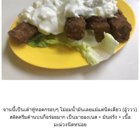
จานนี้เป็นเต้าหู้ทอดกรอบๆ ไม่อมน้ำมันเลยแม้แต่นิดเดียว (อู้ววว)
สลัดครีมด้านบนก็อร่อยมาก เป็นมายองเนส + มันฝรั่ง + เนื้อ
มะม่วงนิดหน่อย