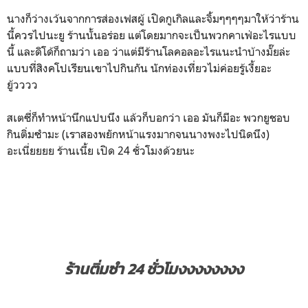
นางก็ว่างเว้นจากการส่องเฟสผู้ เปิดกูเกิลและจิ้มๆๆๆๆมาให้ว่าร้าน
นี้ควรไปนะยู ร้านนั้นอร่อย แต่โดยมากจะเป็นพวกคาเฟ่อะไรแบบ
นี้ และดิโด้ก็ถามว่า เออ ว่าแต่มีร้านโลคอลอะไรแนะนำบ้างมั๊ยล่ะ
แบบที่สิงคโปเรียนเขาไปกินกัน นักท่องเที่ยวไม่ค่อยรู้เงี้ยอะ
ยู้วววว
สเตซี่ก็ทำหน้านึกแปบนึง แล้วก็บอกว่า เออ มันก็มีอะ พวกยูชอบ
กินติ่มซำมะ (เราสองพยักหน้าแรงมากจนนางพงะไปนิดนึง)
อะเนี่ยยยย ร้านเนี้ย เปิด 24 ชั่วโมงด้วยนะ
ร้านติ่มซำ 24 ชั่วโมงงงงงงงง