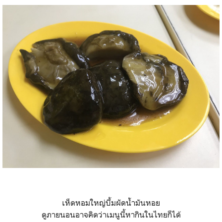
เห็ดหอมใหญ่บึ้มผัดน้ำมันหอย
ดูภายนอนอาจคิดว่าเมนูนี้หากินในไทยก็ได้