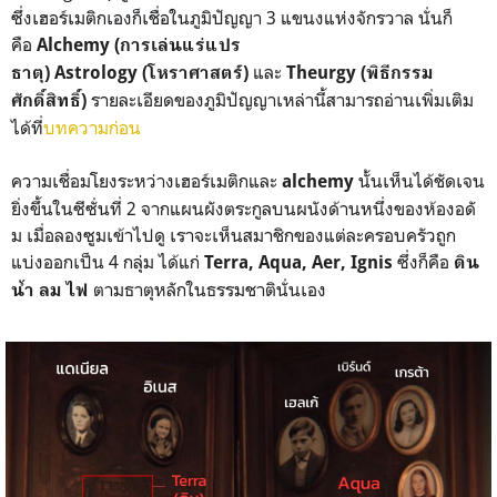
ซึ่งเฮอร์เมติกเองก็เชื่อใน
ภูมิปัญญา 3 แขนงแห่งจักรวาล นั่นก็
คือ
Alchemy (การเล่นแร่แปร
และ
ธาตุ)
Astrology
(โหราศาสตร์)
Theurgy (พิธีกรรม
รายละเอียดของภูมิปัญญาเหล่านี้สามารถอ่านเพิ่มเติม
ศักดิ์สิทธิ์)
ได้ที่
บทความก่อน
ความเชื่อมโยงระหว่างเฮอร์เมติกและ
นั้นเห็นได้ชัดเจน
alchemy
ยิ่งขึ้นในซีซั่นที่ 2 จากแผนผังตระกูลบนผนังด้านหนึ่งของห้องอดั
ม เมื่อลองซูมเข้าไปดู เราจะเห็นสมาชิกของแต่ละครอบครัวถูก
แบ่งออกเป็น 4 กลุ่ม ได้แก่
ซึ่งก็คือ
Terra, Aqua, Aer, Ignis
ดิน
ตามธาตุหลักในธรรมชาตินั่นเอง
น้ำ ลม ไฟ