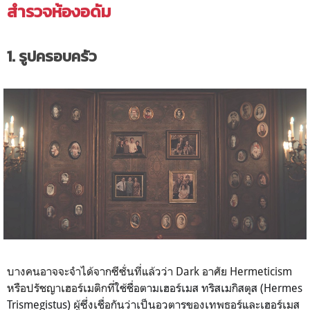
สำรวจห้องอดัม
1. รูปครอบครัว
บางคนอาจจะจำได้จากซีซั่นที่แล้วว่า Dark อาศัย Hermeticism
หรือปรัชญาเฮอร์เมติกที่
ใช้ชื่อตาม
เฮอร์เมส ทริสเมกิสตุส (Hermes
Trismegistus) ผู้ซึ่ง
เชื่อกันว่าเป็นอวตารของเทพธอร์และเฮอร์เมส