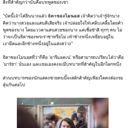
สิ่งที่สำคัญกว่านั้นคือบทพูดของเขา
"บัดนี้เจ้าได้ยินนางแล้ว
เจ้าคิดว่าเจ้ารู้จักนาง
ธิดาของไมนอส
คิดว่านางสวยและแสนดีเสียจริง เจ้าปล่อยใจให้เคลิบเคลิ้มโดยคำ
พูดของนาง โดยแววตาแสนสวยของนาง แต่เชื่อข้าสิ ทุกๆ คน ไม่
ว่าจะเป็นธิดาของพระราชาหรือไม่ เท้าข้างหนึ่งเหยียบอยู่ใน
เงามืดและอีกข้างหนึ่งอยู่ในแสงสว่าง"
ธิดาของไมนอสที่ว่าก็คือ 'อารีแอดเน่' หรือสามารถเปรียบได้ว่าคือ
'มาร์ธา' นั่นเอง และเธอเองคงจะมีบทบาทที่สำคัญในอีกโลกหนึ่ง
ส่วนบทบาทของนักแสดงชายคนนี้จะสลักสำคัญเพียงใดคงต้องรอ
ลุ้นกันต่อไป