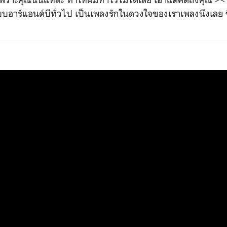
อาร์แอนด์บีทั่วไป เป็นเพลงรักในดวงใจของเราเพลงนึงเลย ขึ