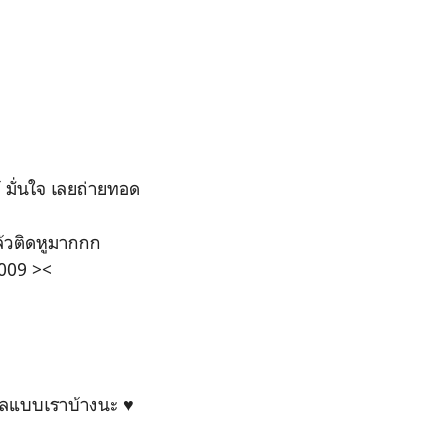
้ มั่นใจ เลยถ่ายทอด
้วติดหูมากกก
2009 ><
ซลแบบเราบ้างนะ ♥