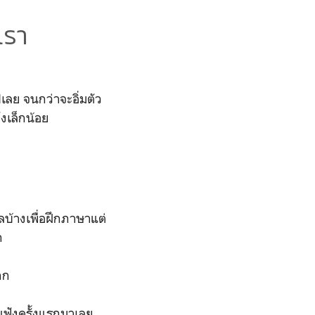
เรา
เลย จนกว่าจะอิ่มตัว
งเล็กน้อย
บ้างเพื่อฝึกภาษาแต่
ก
กก
นฟังครั้งแรกมาเลย