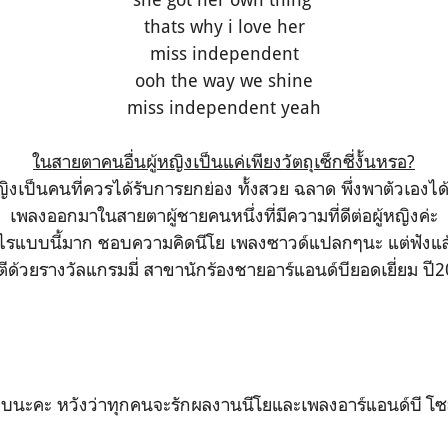
thats why i love her
miss independent
ooh the way we shine
miss independent yeah
ในสายตาคนอื่นผู้หญิงเป็นแค่เพียงวัตถุเซ็กซี่งั้นหรอ?
หญิงเป็นคนที่ควรได้รับการยกย่อง ทั้งสวย ฉลาด พึ่งพาตัวเองได
เพลงออกมาในสายตาผู้ชายคนหนึ่งที่มีความที่ดีต่อผู้หญิงค่ะ
ะไรแบบนี้มาก ชอบความคิดนีโย เพลงซาวด์แปลกๆนะ แต่ฟังแล
ตีด้วยรางวัลแกรมมี่ สาขานักร้องชายอาร์แอนด์บียอดเยี่ยม ปี
จบนะคะ หวังว่าทุกคนจะรักผลงานนีโยและเพลงอาร์แอนด์บี โ