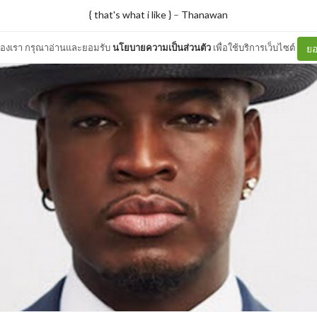
{ that's what i like }
–
Thanawan
ต์ของเรา กรุณาอ่านและยอมรับ
นโยบายความเป็นส่วนตัว
เพื่อใช้บริการเว็บไซต์
ยอ