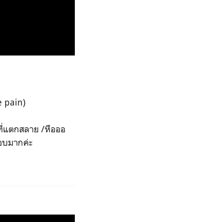
e pain)
ที่แตกสลาย /หือออ
ชอบมากค่ะ