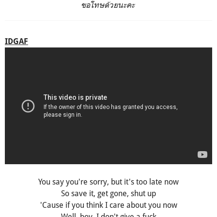
ขอโทษด้วยนะคะ
IDGAF
You say you're sorry, but it's too late now
So save it, get gone, shut up
'Cause if you think I care about you now
Well, boy, I don't give a fuck