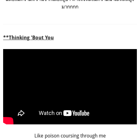
มากกกก
**Thinking 'Bout You
Like poison coursing through me