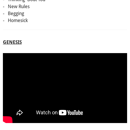
- New Rules
- Begging
- Homesick
GENESIS