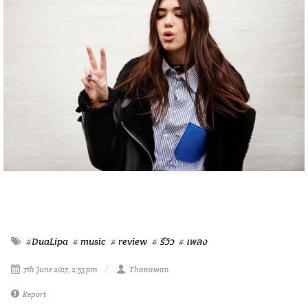
#DuaLipa
# music
# review
# รีวิว
# เพลง
7th June 2017, 2:55 pm
Thanawan
Report