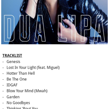
TRACKLIST
- Genesis
- Lost In Your Light (feat. Miguel)
- Hotter Than Hell
- Be The One
- IDGAF
-
Blow Your Mind (Mwah)
- Garden
- No Goodbyes
- Thinking 'Bout You