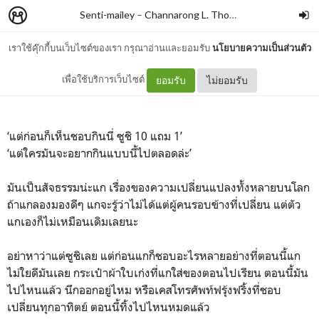
Senti-mailey
–
Channarong L. Thongchan
เราใช้คุ๊กกี้บนเว็บไซต์ของเรา กรุณาอ่านและยอมรับ
นโยบายความเป็นส่วนตัว
ซูชิคำละ 10
เพื่อใช้บริการเว็บไซต์
ยอมรับ
ไม่ยอมรับ
‘แต่ก่อนก็เห็นชอบกินนี่ ซูชิ 10 แถม 1’
‘แต่ใครมันจะอยากกินแบบนี้ไปตลอดล่ะ’
มันเป็นสัจธรรมน่ะแก เรื่องของความเปลี่ยนแปลงทั้งหลายบนโลก
ถ้าแกลองมองดีๆ แกจะรู้ว่าไม่ได้แต่ผู้คนรอบข้างที่เปลี่ยน แต่ตัว
แกเองก็ไม่เหมือนเดิมเลยนะ
อย่าหาว่าแต่ซูชิเลย แต่ก่อนแกก็ชอบอะไรหลายอย่างที่ตอนนี้แก
ไม่ใยดีมันเลย กระเป๋าผ้าใบเก่งที่แกใส่ของตอนไปเรียน ตอนนี้มัน
ไปไหนแล้ว นึกออกอยู่ไหม หรือเคสโทรศัพท์ฟรุ้งฟริ้งที่ชอบ
เปลี่ยนทุกอาทิตย์ ตอนนี้ทิ้งไปไหนหมดแล้ว