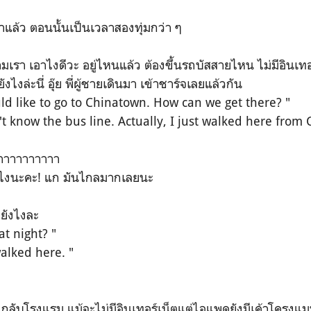
แล้ว ตอนนั้นเป็นเวลาสองทุ่มกว่า ๆ
มเรา เอาไงดีวะ อยู่ไหนแล้ว ต้องขึ้นรถบัสสายไหน ไม่มีอินเทอ
ไงล่ะนี่ อุ๊ย พี่ผู้ชายเดินมา เข้าชาร์จเลยแล้วกัน
uld like to go to Chinatown. How can we get there? "
 know the bus line. Actually, I just walked here from 
าาาาาาาาาา
ังไงนะคะ! แก มันไกลมากเลยนะ
จะยังไงละ
 at night? "
walked here. "
งวิ่งกลับโรงแรม แม้จะไม่มีอินเทอร์เน็ตแต่ไอแพดยังมีเค้าโคร