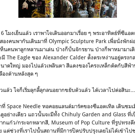
 6 โมงเย็นแล้ว เราพาโจเดินออกมาเรื่อย ๆ พระอาทิตย์ที่ซีแอตเ
องคนพากันเดินมาที่ Olympic Sculpture Park เพื่อนั่งพักผ่อ
ห็นคนพาลูกหลานมาเล่น บ้างก็ปั่นจักรยาน บ้างก็พาหมามาเดิน ส
่นี่จะมี The Eagle ของ Alexander Calder ตั้งตระหง่านอยู่ตรง
นาดใหญ่ มองไปแล้วเพลินตา สีแดงของโครงเหล็กตัดกับสีฟ้าน
ลืองด้านหลังสุด ๆ
แล้ว โจก็เริ่มลุกลี้ลุกลนอยากขยับตัวแล้ว ได้เวลาไปต่อสินะ...
าที่ Space Needle หอคอยแลนด์มาร์คของซีแอตเทิล เดินชมเม
ดูอย่างเดียว แถวนั้นจะมีทั้ง Chihuly Garden and Glass ที่เป็
กแก้ว/กระจกหลากสี, Museum of Pop Culture ที่รูปทรง
 แต่ช่วงที่เราไปนั้นสถานที่มีการปิดปรับปรุงเลยไม่ได้เข้าไป