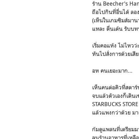
ร้าน Beecher's Han
ถือไปกินที่อื่นได้ ล
(เห็นในเกมซิมส์มานาน
แหละ ตื่นเต้น รับบ
เริ่มคอแห้ง ไม่ไหวว่
หันไปสั่งการด้วยเส
อห คนเยอะมาก...
เห็นคนต่อคิวที่สตาร
จบแล้วตัวเองก็เดิน
STARBUCKS STORE มา
แล้วแพงกว่าด้วย มาเช
ก้มดูแพลนที่เตรียมม
ลนร้านอาหารที่เหลื