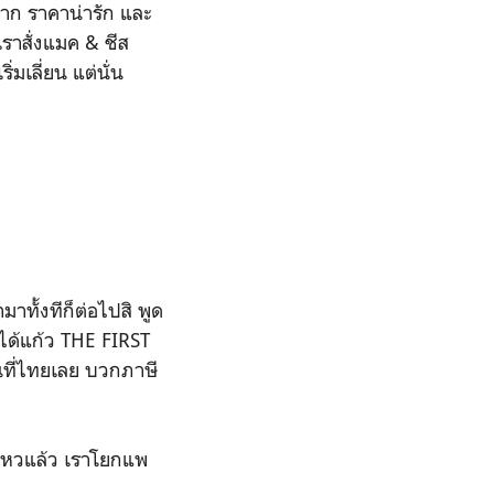
าก ราคาน่ารัก และ
เราสั่งแมค & ชีส
่มเลี่ยน แต่นั่น
าทั้งทีก็ต่อไปสิ พูด
ได้แก้ว THE FIRST
นที่ไทยเลย บวกภาษี
ม่ไหวแล้ว เราโยกแพ