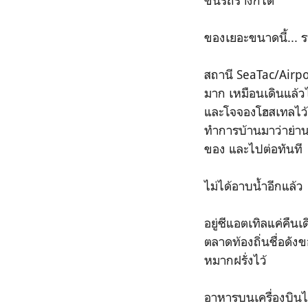
ขึ้นรถรางก็ได้
ของเยอะขนาดนี้... 
สถานี SeaTac/Airport
มาก เหมือนเดินแล้วไ
และโจจองโฮสเทลไว้แ
ทำการบ้านมาว่าย่าน
ของ และไปต่อทันที
ไม่ได้อาบน้ำอีกแล้ว
อยู่ซีแอตเทิลแค่คืน
ตลาดท้องถิ่นชื่อดั
หมากฝรั่งไว้
อาหารบนเครื่องบินไม