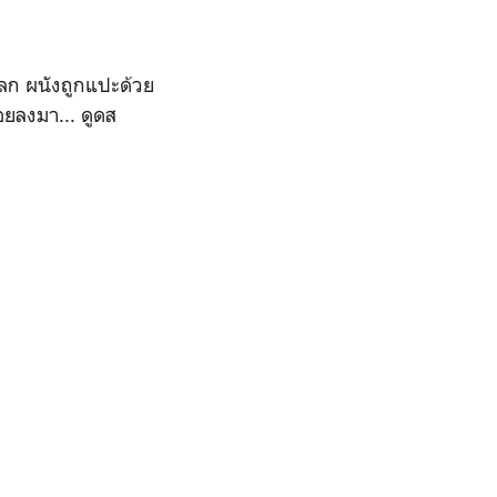
โลก ผนังถูกแปะด้วย
้อยลงมา... ดูดส