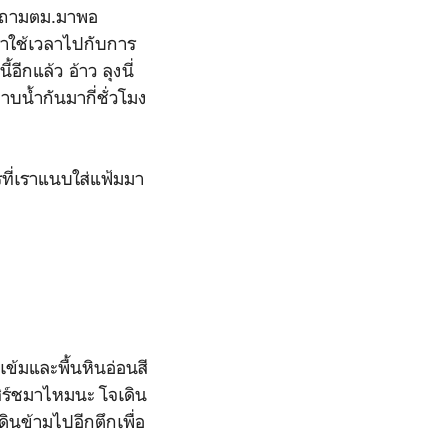
คำถามตม.มาพอ
ราใช้เวลาไปกับการ
อีกแล้ว อ้าว ลุงนี่
าบน้ำกันมากี่ชั่วโมง
รที่เราแนบใส่แฟ้มมา
เข้มและพื้นหินอ่อนสี
สิร์ชมาไหมนะ โจเดิน
ินข้ามไปอีกตึกเพื่อ