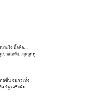
ยใจ อื้อหือ...
เขาและหิมะสุดลูกหู
กล้ขึ้น จนกระทั่ง
ทิล รัฐวอชิงตัน