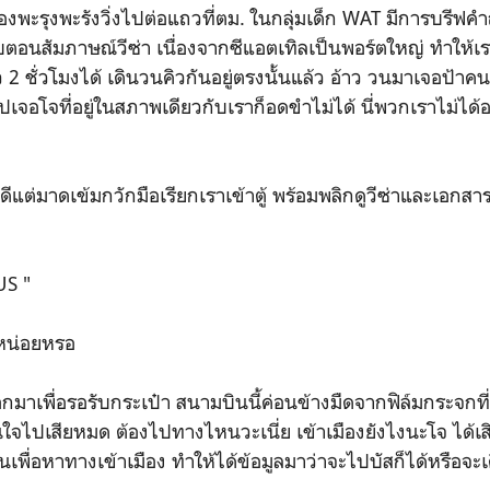
พะรุงพะรังวิ่งไปต่อแถวที่ตม. ในกลุ่มเด็ก WAT มีการบรีฟ
บตอนสัมภาษณ์วีซ่า เนื่องจากซีแอตเทิลเป็นพอร์ตใหญ่ ทำให้เ
 ชั่วโมงได้ เดินวนคิวกันอยู่ตรงนั้นแล้ว อ้าว วนมาเจอป้าคนนี้
ปเจอโจที่อยู่ในสภาพเดียวกับเราก็อดขำไม่ได้ นี่พวกเราไม่ได้อ
ีแต่มาดเข้มกวักมือเรียกเราเข้าตู้ พร้อมพลิกดูวีซ่าและเอกสา
US "
ูหน่อยหรอ
มาเพื่อรอรับกระเป๋า สนามบินนี้ค่อนข้างมืดจากฟิล์มกระจกที่
นใจไปเสียหมด ต้องไปทางไหนวะเนี่ย เข้าเมืองยังไงนะโจ ได้เ
ื่อหาทางเข้าเมือง ทำให้ได้ข้อมูลมาว่าจะไปบัสก็ได้หรือจะเด