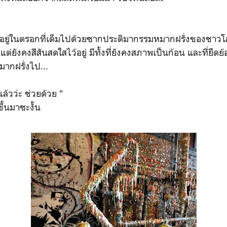
ื่นอยู่ในตรอกที่เต็มไปด้วยซากประติมากรรมหมากฝรั่งของชาว
วแต่ยังคงสีสันสดใสไว้อยู่ มีทั้งที่ยังคงสภาพเป็นก้อน และที่ยืดย
ากฝรั่งไป...
ล้วว่ะ ช่วยด้วย "
ขึ้นมาซะงั้น