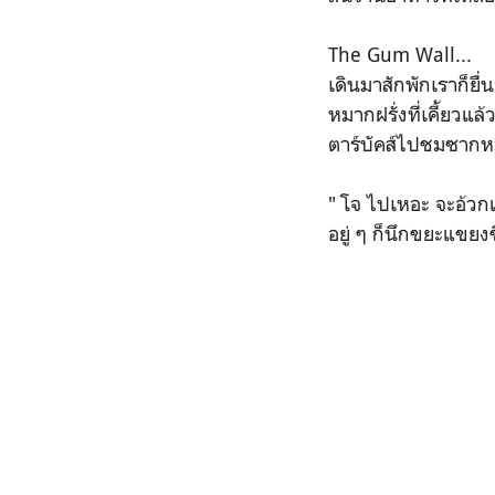
The Gum Wall...
เดินมาสักพักเราก็ย
หมากฝรั่งที่เคี้ยวแล้
ตาร์บัคส์ไปชมซากหม
" โจ ไปเหอะ จะอ้วกแ
อยู่ ๆ ก็นึกขยะแขยง