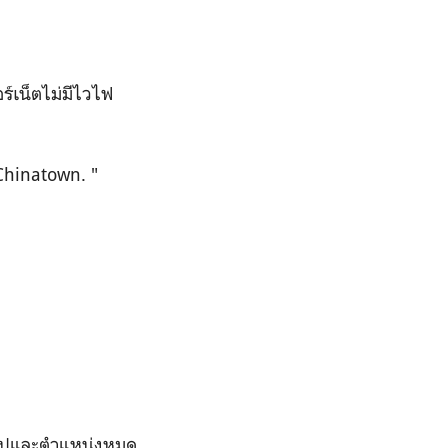
ร์เน็ตไม่มีไวไฟ
Chinatown. "
งแมปและตำแหน่งหมุด