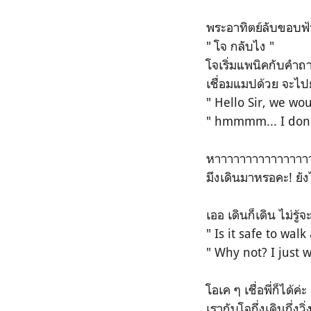
พระอาทิตย์ลับขอบฟ้า
" โจ กลับไง "
โจเริ่มแพนิคกับคำถา
เชื่อมแมปด้วย จะไปยัง
" Hello Sir, we wo
" hmmmm... I don't
หาาาาาาาาาาาาาาา
มึงเดินมาหรอคะ! ย
เออ เดินก็เดิน ไม่รู้
" Is it safe to walk
" Why not? I just 
โอเค ๆ เชื่อพี่ก็ได้ค่ะ
เรากับโจกึ่งเดินกึ่