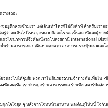
รถรางเถอะ
 อยู่ตึกตรงข้ามเรา แต่เดินเท่าไหร่ก็ไม่ถึงสักที สำหรับเราตอน
ม่รู้ว่าจะเดินไปไหน จุดหมายคืออะไร พอเห็นสถานีและตู้ขายตั๋
ถวไชน่าทาวน์จึงต้องนั่งรถไปลงสถานี International Distr
นั้นร้านอาหารเยอะ เดินทางสะดวก ลงจากรถรางปุ๊บเราและโจเ
เดียวต้องไปให้คุ้มสิ! พวกเราไปยืนรอรถประจำทางกันเพื่อไป P
งของซีแอตเทิล เราปักหมุดร้านอาหารทะเล ร้านชีส สตาร์บัคส
่ถูกใจโจสุด ๆ หลังจากโจทนหิวมานาน พอเดินดูโน่นนี่ โจกับเ