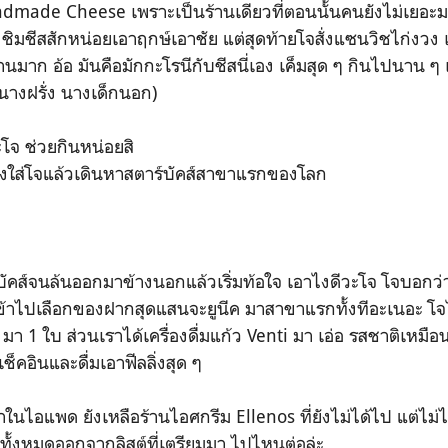
dmade Cheese เพราะเป็นร้านเดียวที่ตอนนั้นคนยังไม่เยอะม
องชิมชีสสักหน่อยเอาฤกษ์เอาชัย แต่สุดท้ายโจสั่งแซนวิชไก่งวง 
มาก อ้อ มันคือมักกะโรนีกับชีสนี่เอง เค็มสุด ๆ กินไปนาน ๆ เริ
ทนางฝรั่ง นางเด็กนอก)
ะโจ ช่วยกินหน่อยสิ
ียงใส่โจแล้วเดินหาสตาร์บัคส์สาขาแรกของโลก
์บัคส์จนล้นออกมาข้างนอกแล้วเริ่มท้อใจ เอาไงดีวะโจ โจบอกว่าม
เข้าไปเลือกของฝากสุดแสนจะยูนีค มาสาขาแรกทั้งทีอะเนอะ โจ
 1 ใบ ส่วนเราได้เครื่องดื่มแก้ว Venti มา เอ่อ รสชาติเหมือ
็คอินและดื่มเอาฟีลลิ่งสุด ๆ
าในไอแพด ยังเหลือร้านไอศกรีม Ellenos ที่ยังไม่ได้ไป แต่ไ
อทั้งหมดออกจากลิสต์ที่เตรียมมา ไปไหนต่อล่ะ